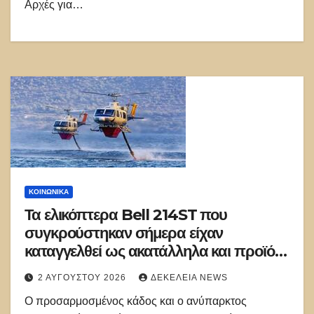
Αρχές για…
ΚΟΙΝΩΝΙΚΑ
Τα ελικόπτερα Bell 214ST που
συγκρούστηκαν σήμερα είχαν
καταγγελθεί ως ακατάλληλα και προϊόν
μιζών από το 2024!
2 ΑΥΓΟΎΣΤΟΥ 2026
ΔΕΚΈΛΕΙΑ NEWS
Ο προσαρμοσμένος κάδος και ο ανύπαρκτος