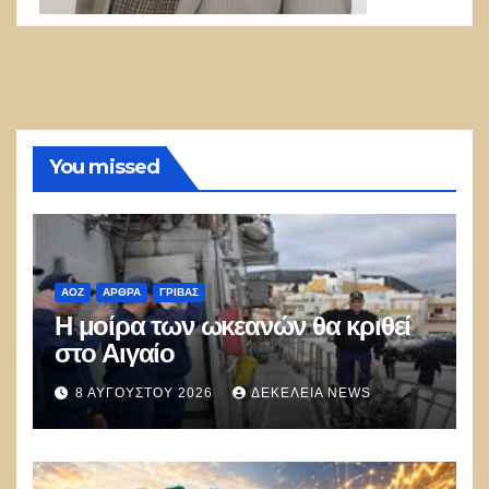
You missed
ΑΟΖ
ΑΡΘΡΑ
ΓΡΊΒΑΣ
Η μοίρα των ωκεανών θα κριθεί
στο Αιγαίο
8 ΑΥΓΟΎΣΤΟΥ 2026
ΔΕΚΈΛΕΙΑ NEWS