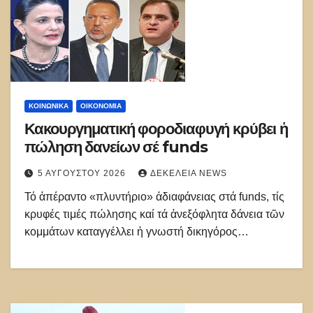
ΚΟΙΝΩΝΙΚΑ
ΟΙΚΟΝΟΜΙΑ
Κακουργηματική φοροδιαφυγή κρύβει ἡ
πώληση δανείων σέ funds
5 ΑΥΓΟΎΣΤΟΥ 2026
ΔΕΚΈΛΕΙΑ NEWS
Τό ἀπέραντο «πλυντήριο» ἀδιαφάνειας στά funds, τίς
κρυφές τιμές πώλησης καί τά ἀνεξόφλητα δάνεια τῶν
κομμάτων καταγγέλλει ἡ γνωστή δικηγόρος…