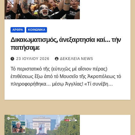
ΑΡΘΡΑ
ΚΟΙΝΩΝΙΚΑ
Δικαιωματισμός, ἀνεξαρτησία καί… τήν
πατήσαμε
23 ΙΟΥΛΊΟΥ 2026
ΔΕΚΈΛΕΙΑ NEWS
Τό περιστατικό τῆς (εὐτυχῶς μέ αἴσιον πέρας)
ἐπιθέσεως ἔξω ἀπό τό Μουσεῖο τῆς Ἀκροπόλεως τό
πληροφορήθηκα… μέσῳ Ἀγγλίας! «Τί συνέβη…