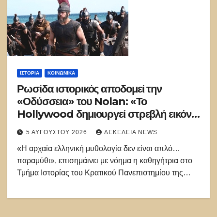
ΙΣΤΟΡΊΑ
ΚΟΙΝΩΝΙΚΑ
Ρωσίδα ιστορικός αποδομεί την
«Οδύσσεια» του Nolan: «Το
Hollywood δημιουργεί στρεβλή εικόνα
για την Αρχαία Ελλάδα»
5 ΑΥΓΟΎΣΤΟΥ 2026
ΔΕΚΈΛΕΙΑ NEWS
«Η αρχαία ελληνική μυθολογία δεν είναι απλό…
παραμύθι», επισημάινει με νόημα η καθηγήτρια στο
Τμήμα Ιστορίας του Κρατικού Πανεπιστημίου της…