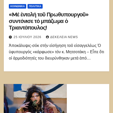
ΚΟΙΝΩΝΙΚΑ
ΠΟΛΙΤΙΚΑ
«Mέ ἐντολή τοῦ Πρωθυπουργοῦ»
συντόνισε τό μπάζωμα ὁ
Τριαντόπουλος!
25 ΙΟΥΛΊΟΥ 2026
ΔΕΚΈΛΕΙΑ NEWS
Ἀποκάλυψις-σόκ στήν εἰσήγηση τοῦ εἰσαγγελέως Ὁ
ὑφυπουργός «κάρφωσε» τόν κ. Μητσοτάκη – Εἶπε ὅτι
οἱ ἁρμοδιότητές του διευρύνθηκαν μετά ἀπό…