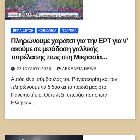
ΕΚΠΑΊΔΕΥΣΗ
ΚΟΙΝΩΝΙΚΑ
ΠΟΛΙΤΙΚΑ
Πληρώνουμε χαράτσι για την ΕΡΤ για ν’
ακούμε σε μετάδοση γαλλικής
παρέλασης πως στη Μικρασία
«σκότωναν και βίαζαν» τις
23 ΙΟΥΛΊΟΥ 2026
ΔΕΚΈΛΕΙΑ NEWS
μουσουλμάνες οι Έλληνες στρατιώτες
Αυτός είναι σύμβουλος του Ραγιαπετρίτη και τον
πληρώνουμε να διδάσκει τα παιδιά μας στο
Πανεπιστήμιο. Ούτε λέξη υπεράσπισης των
Ελλήνων…