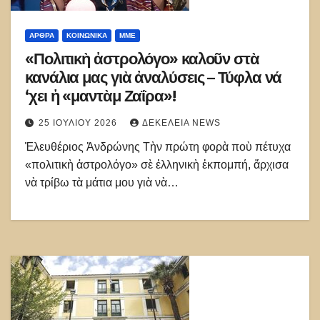
ΑΡΘΡΑ
ΚΟΙΝΩΝΙΚΑ
ΜΜΕ
«Πολιτικὴ ἀστρολόγο» καλοῦν στὰ
κανάλια μας γιὰ ἀναλύσεις – Τύφλα νά
‘χει ἡ «μαντὰμ Ζαΐρα»!
25 ΙΟΥΛΊΟΥ 2026
ΔΕΚΈΛΕΙΑ NEWS
Ἐλευθέριος Ἀνδρώνης Τὴν πρώτη φορὰ ποὺ πέτυχα
«πολιτικὴ ἀστρολόγο» σὲ ἑλληνικὴ ἐκπομπή, ἄρχισα
νὰ τρίβω τὰ μάτια μου γιὰ νὰ…