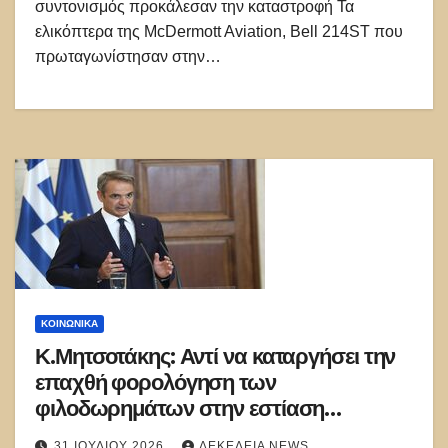
συντονισμός προκάλεσαν την καταστροφή Τα
ελικόπτερα της McDermott Aviation, Bell 214ST που
πρωταγωνίστησαν στην…
ΚΟΙΝΩΝΙΚΑ
Κ.Μητσοτάκης: Αντί να καταργήσει την
επαχθή φορολόγηση των
φιλοδωρημάτων στην εστίαση
περιχαρής ανακοίνωσε μείωση!
31 ΙΟΥΛΊΟΥ 2026
ΔΕΚΈΛΕΙΑ NEWS