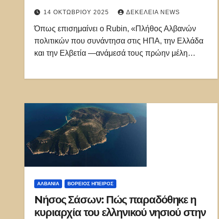
όργανο των διεφθαρμένων ελίτ
14 ΟΚΤΩΒΡΊΟΥ 2025
ΔΕΚΈΛΕΙΑ NEWS
Όπως επισημαίνει ο Rubin, «Πλήθος Αλβανών
πολιτικών που συνάντησα στις ΗΠΑ, την Ελλάδα
και την Ελβετία —ανάμεσά τους πρώην μέλη…
ΑΛΒΑΝΊΑ
ΒΌΡΕΙΟΣ ΉΠΕΙΡΟΣ
Nήσος Σάσων: Πώς παραδόθηκε η
κυριαρχία του ελληνικού νησιού στην