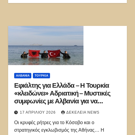
ΑΛΒΑΝΊΑ
ΤΟΥΡΚΊΑ
Εφιάλτης για Ελλάδα – Η Τουρκία
«κλειδώνει» Αδριατική – Μυστικές
συμφωνίες με Αλβανία για να
«εμβολίσει» τον ελληνικό Στόλο
17 ΑΠΡΙΛΊΟΥ 2026
ΔΕΚΈΛΕΙΑ NEWS
Οι κρυφές ρήτρες για το Κόσοβο και ο
στρατηγικός εγκλωβισμός της Αθήνας… Η