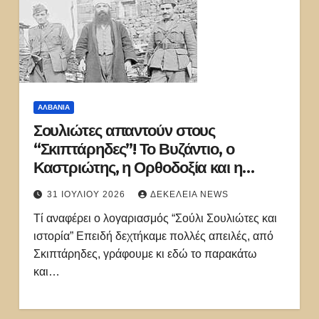
ΑΛΒΑΝΊΑ
Σουλιώτες απαντούν στους
“Σκιπτάρηδες”! Το Βυζάντιο, ο
Καστριώτης, η Ορθοδοξία και η
συνεργασία με τους φασίστες
31 ΙΟΥΛΊΟΥ 2026
ΔΕΚΈΛΕΙΑ NEWS
Τί αναφέρει ο λογαριασμός “Σούλι Σουλιώτες και
ιστορία” Επειδή δεχτήκαμε πολλές απειλές, από
Σκιπτάρηδες, γράφουμε κι εδώ το παρακάτω
και…