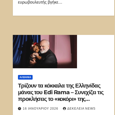
ευρωβουλευτής βγήκε…
ΑΛΒΑΝΊΑ
Τρίζουν τα κόκκαλα της Ελληνίδας
μάνας του Edi Rama – Συνεχίζει τις
προκλήσεις το «κοκόρι» της
Αλβανίας: Δεν είστε Έλληνες
16 ΙΑΝΟΥΑΡΊΟΥ 2026
ΔΕΚΈΛΕΙΑ NEWS