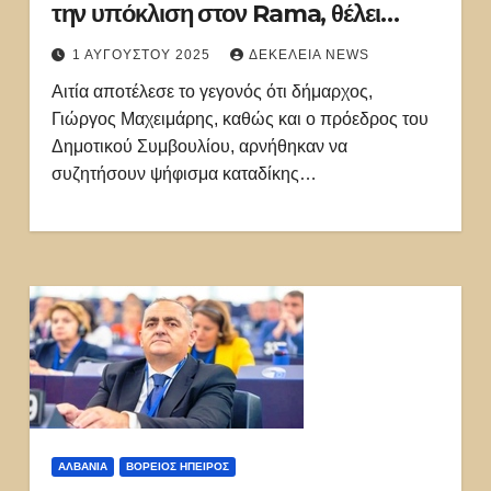
την υπόκλιση στον Rama, θέλει
αλβανική μπότα στην Ελλάδα
1 ΑΥΓΟΎΣΤΟΥ 2025
ΔΕΚΈΛΕΙΑ NEWS
Αιτία αποτέλεσε το γεγονός ότι δήμαρχος,
Γιώργος Μαχειμάρης, καθώς και ο πρόεδρος του
Δημοτικού Συμβουλίου, αρνήθηκαν να
συζητήσουν ψήφισμα καταδίκης…
ΑΛΒΑΝΊΑ
ΒΌΡΕΙΟΣ ΉΠΕΙΡΟΣ