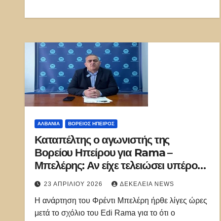
ΑΛΒΑΝΊΑ
ΒΌΡΕΙΟΣ ΉΠΕΙΡΟΣ
Καταπέλτης ο αγωνιστής της
Βορείου Ηπείρου για Rama –
Μπελέρης: Αν είχε τελειώσει υπέροχα
η φυλάκισή μου, θα ήμουν δήμαρχος
23 ΑΠΡΙΛΊΟΥ 2026
ΔΕΚΈΛΕΙΑ NEWS
Χειμάρρας
Η ανάρτηση του Φρέντι Μπελέρη ήρθε λίγες ώρες
μετά το σχόλιο του Edi Rama για το ότι ο