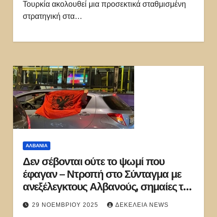
Τουρκία ακολουθεί μια προσεκτικά σταθμισμένη
στρατηγική στα…
ΑΛΒΑΝΊΑ
Δεν σέβονται ούτε το ψωμί που
έφαγαν – Ντροπή στο Σύνταγμα με
ανεξέλεγκτους Αλβανούς, σημαίες της
Μεγάλης Αλβανίας και… UCK
29 ΝΟΕΜΒΡΊΟΥ 2025
ΔΕΚΈΛΕΙΑ NEWS