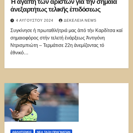
Ἡ ἀγάπη τῶν ἀρίστων γιά τήν σημαία
ἀνεξαρτήτως τελικῆς ἐπιδόσεως
4 ΑΥΓΟΎΣΤΟΥ 2024
ΔΕΚΈΛΕΙΑ NEWS
Συγκίνησε ἡ πρωταθλήτριά μας ἀπό τήν Καρδίτσα καί
σημαιοφόρος στήν τελετή ἐνάρξεως Ἀντιγόνη
Ντρισμπιώτη – Τερμάτισε 22η ἀνεμίζοντας τό
ἐθνικό…
ΑΘΛΗΤΙΣΜΌΣ
ΝΈΑ ΤΆΞΗ ΠΡΑΓΜΆΤΩΝ