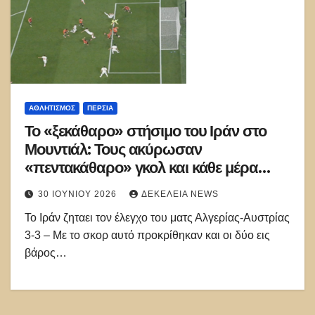
ΑΘΛΗΤΙΣΜΌΣ
ΠΕΡΣΊΑ
Το «ξεκάθαρο» στήσιμο του Ιράν στο
Μουντιάλ: Τους ακύρωσαν
«πεντακάθαρο» γκολ και κάθε μέρα
τους άλλαζαν κράτος
30 ΙΟΥΝΊΟΥ 2026
ΔΕΚΈΛΕΙΑ NEWS
Το Ιράν ζηταει τον έλεγχο του ματς Αλγερίας-Αυστρίας
3-3 – Με το σκορ αυτό προκρίθηκαν και οι δύο εις
βάρος…