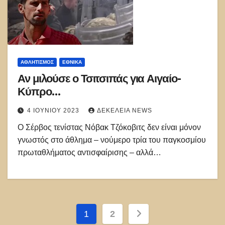
ΑΘΛΗΤΙΣΜΌΣ
ΕΘΝΙΚΑ
Αν μιλούσε ο Τσιτσιπάς για Αιγαίο-
Κύπρο…
4 ΙΟΥΝΊΟΥ 2023
ΔΕΚΈΛΕΙΑ NEWS
Ο Σέρβος τενίστας Νόβακ Τζόκοβιτς δεν είναι μόνον
γνωστός στο άθλημα – νούμερο τρία του παγκοσμίου
πρωταθλήματος αντισφαίρισης – αλλά…
Σελιδοποίηση
1
2