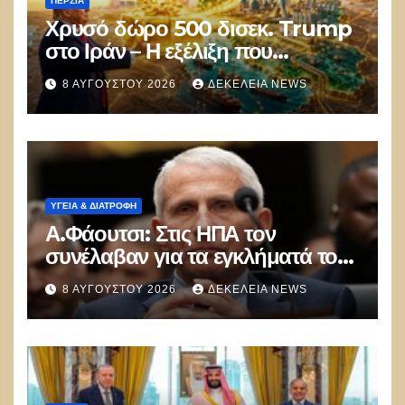
ΠΕΡΣΊΑ
Χρυσό δώρο 500 δισεκ. Trump
στο Ιράν – Η εξέλιξη που
αποδίδει κέρδη μεγαλύτερα από
8 ΑΥΓΟΎΣΤΟΥ 2026
ΔΕΚΈΛΕΙΑ NEWS
τις Apple, Nvidia και Google
ΥΓΕΙΑ & ΔΙΑΤΡΟΦΗ
Α.Φάουτσι: Στις ΗΠΑ τον
συνέλαβαν για τα εγκλήματά του
στην πανδημία – Στην Ελλάδα
8 ΑΥΓΟΎΣΤΟΥ 2026
ΔΕΚΈΛΕΙΑ NEWS
τον έκαναν μέλος της Ακαδημίας
Αθηνών!