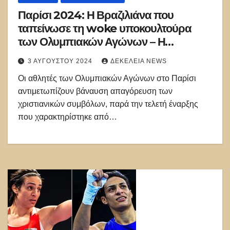
Παρίσι 2024: Η Βραζιλιάνα που
ταπείνωσε τη woke υποκουλτούρα
των Ολυμπιακών Αγώνων – Η
απάντηση στην παρωδία της έναρξης
3 ΑΥΓΟΎΣΤΟΥ 2024
ΔΕΚΈΛΕΙΑ NEWS
Οι αθλητές των Ολυμπιακών Αγώνων στο Παρίσι
αντιμετωπίζουν βάναυση απαγόρευση των
χριστιανικών συμβόλων, παρά την τελετή έναρξης
που χαρακτηρίστηκε από…