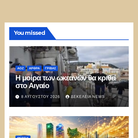
You missed
ΑΟΖ
ΑΡΘΡΑ
ΓΡΊΒΑΣ
Η μοίρα των ωκεανών θα κριθεί
στο Αιγαίο
8 ΑΥΓΟΎΣΤΟΥ 2026
ΔΕΚΈΛΕΙΑ NEWS