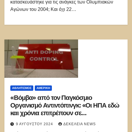
κατασκευάστηκε για τις ανάγκες των Ολυμπιακών
Αγώνων του 2004; Και όχι 22…
ΑΘΛΗΤΙΣΜΌΣ
ΑΜΕΡΙΚΉ
«Βόμβα» από τον Παγκόσμιο
Οργανισμό Αντιντόπινγκ: «Οι ΗΠΑ εδώ
και χρόνια επιτρέπουν σε
ντοπαρισμένους αθλητές να
9 ΑΥΓΟΎΣΤΟΥ 2024
ΔΕΚΈΛΕΙΑ NEWS
αγωνίζονται»