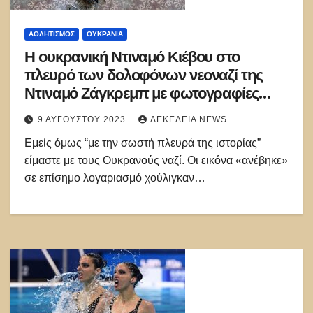
ΑΘΛΗΤΙΣΜΌΣ
ΟΥΚΡΑΝΊΑ
Η ουκρανική Ντιναμό Κιέβου στο
πλευρό των δολοφόνων νεοναζί της
Ντιναμό Ζάγκρεμπ με φωτογραφίες
βλημάτων όλμου! «Λευτεριά στους Bad
9 ΑΥΓΟΎΣΤΟΥ 2023
ΔΕΚΈΛΕΙΑ NEWS
Blue Boys»
Εμείς όμως “με την σωστή πλευρά της ιστορίας”
είμαστε με τους Ουκρανούς ναζί. Οι εικόνα «ανέβηκε»
σε επίσημο λογαριασμό χούλιγκαν…