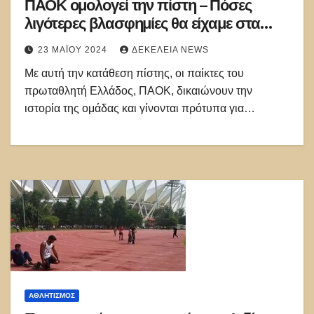
ΠΑΟΚ ομολογεί την πίστη – Πόσες
λιγότερες βλασφημίες θα είχαμε στα
γήπεδα αν έκαναν όλοι το ίδιο;
23 ΜΑΪ́ΟΥ 2024
ΔΕΚΈΛΕΙΑ NEWS
Με αυτή την κατάθεση πίστης, οι παίκτες του
πρωταθλητή Ελλάδος, ΠΑΟΚ, δικαιώνουν την
ιστορία της ομάδας και γίνονται πρότυπα για…
ΑΘΛΗΤΙΣΜΌΣ