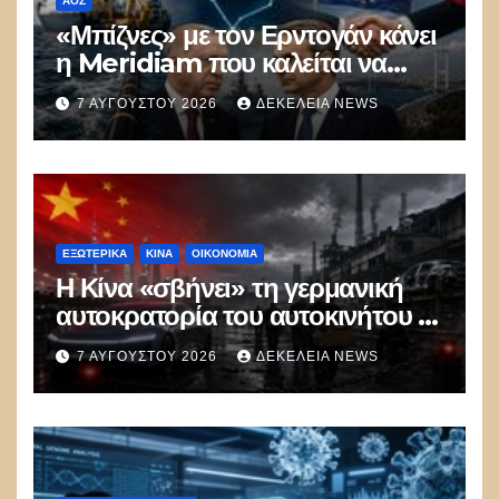
ΑΟΖ
«Μπίζνες» με τον Ερντογάν κάνει
η Meridiam που καλείται να
ξεμπλοκάρει το καλώδιο
7 ΑΥΓΟΎΣΤΟΥ 2026
ΔΕΚΈΛΕΙΑ NEWS
Ελλάδας–Κύπρου
ΕΞΩΤΕΡΙΚΑ
ΚΊΝΑ
ΟΙΚΟΝΟΜΙΑ
Η Κίνα «σβήνει» τη γερμανική
αυτοκρατορία του αυτοκινήτου –
100.000 απολύσεις, λουκέτα και
7 ΑΥΓΟΎΣΤΟΥ 2026
ΔΕΚΈΛΕΙΑ NEWS
πολιτικός πανικός