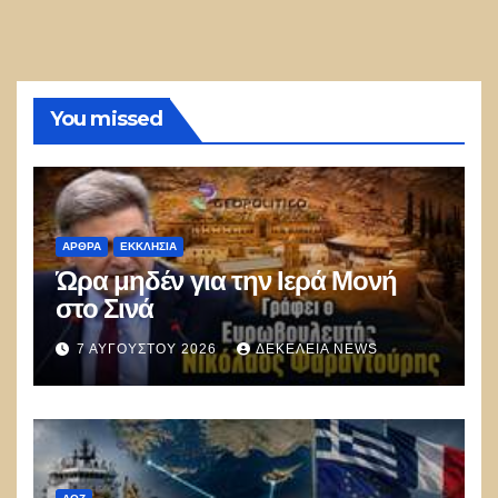
You missed
ΑΡΘΡΑ
ΕΚΚΛΗΣΊΑ
Ώρα μηδέν για την Ιερά Μονή
στο Σινά
7 ΑΥΓΟΎΣΤΟΥ 2026
ΔΕΚΈΛΕΙΑ NEWS