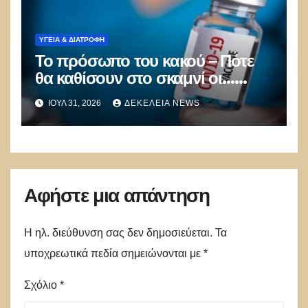
ΥΓΕΙΑ & ΔΙΑΤΡΟΦΗ
Το πρόσωπο του κακού – Πότε
θα καθίσουν στο σκαμνί οι…
Fauci της Ελλάδας για τα
ΙΟΎΛ 31, 2026
ΔΕΚΈΛΕΙΑ NEWS
εγκλήματα με τον Covid
Αφήστε μια απάντηση
Η ηλ. διεύθυνση σας δεν δημοσιεύεται.
Τα
υποχρεωτικά πεδία σημειώνονται με
*
Σχόλιο
*