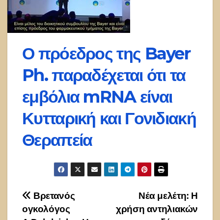
Ο πρόεδρος της Bayer
Ph. παραδέχεται ότι τα
εμβόλια mRNA είναι
Κυτταρική και Γονιδιακή
Θεραπεία
Πλοήγηση
Βρετανός
Νέα μελέτη: Η
ογκολόγος
χρήση αντηλιακών
άρθρων