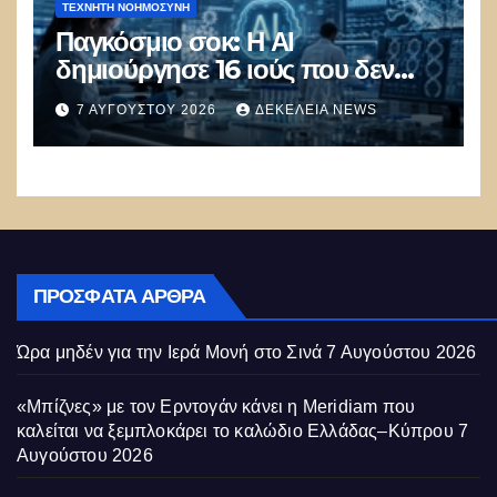
ΤΕΧΝΗΤΉ ΝΟΗΜΟΣΎΝΗ
Παγκόσμιο σοκ: Η ΑΙ
δημιούργησε 16 ιούς που δεν
υπάρχουν στη φύση –
7 ΑΥΓΟΎΣΤΟΥ 2026
ΔΕΚΈΛΕΙΑ NEWS
Συναγερμός: Ο εφιάλτης μόλις
άρχισε
ΠΡΌΣΦΑΤΑ ΆΡΘΡΑ
Ώρα μηδέν για την Ιερά Μονή στο Σινά
7 Αυγούστου 2026
«Μπίζνες» με τον Ερντογάν κάνει η Meridiam που
καλείται να ξεμπλοκάρει το καλώδιο Ελλάδας–Κύπρου
7
Αυγούστου 2026