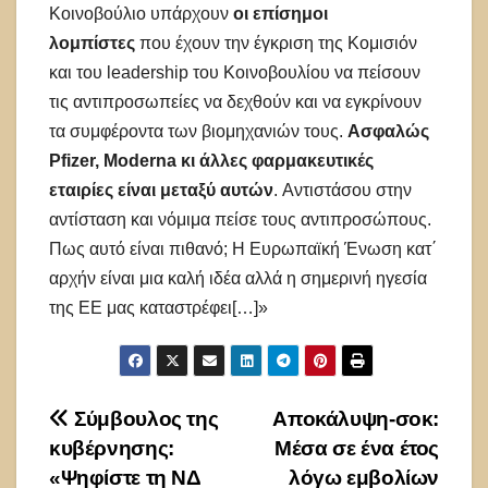
Κοινοβούλιο υπάρχουν
οι επίσημοι
λομπίστες
που έχουν την έγκριση της Κομισιόν
και του leadership του Κοινοβουλίου να πείσουν
τις αντιπροσωπείες να δεχθούν και να εγκρίνουν
τα συμφέροντα των βιομηχανιών τους.
Ασφαλώς
Pfizer, Moderna κι άλλες φαρμακευτικές
εταιρίες είναι μεταξύ αυτών
. Aντιστάσου στην
αντίσταση και νόμιμα πείσε τους αντιπροσώπους.
Πως αυτό είναι πιθανό; H Eυρωπαϊκή Ένωση κατ΄
αρχήν είναι μια καλή ιδέα αλλά η σημερινή ηγεσία
της ΕΕ μας καταστρέφει[…]»
Πλοήγηση
Σύμβουλος της
Aποκάλυψη-σοκ:
κυβέρνησης:
Μέσα σε ένα έτος
άρθρων
«Ψηφίστε τη ΝΔ
λόγω εμβολίων