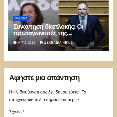
ΠΟΛΙΤΙΚΑ
Συνάντηση διαπλοκής: Οι
πρωταγωνιστές της
Γ.Γεραπετρίτης,
ΑΥΓ 2, 2026
ΔΕΚΈΛΕΙΑ NEWS
Α.Διαμαντοπούλου και
Μ.Χριστοδουλάκης την
διαψεύδουν
Αφήστε μια απάντηση
Η ηλ. διεύθυνση σας δεν δημοσιεύεται.
Τα
υποχρεωτικά πεδία σημειώνονται με
*
Σχόλιο
*