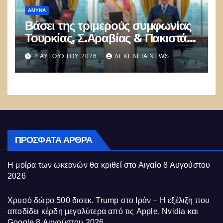
ΑΜΥΝΑ
Βάσει της τριμερούς συμφωνίας
Τουρκίας, Σ.Αραβίας & Πακιστάν
θα πολεμήσουν Ριάντ και
8 ΑΥΓΟΎΣΤΟΥ 2026
ΔΕΚΈΛΕΙΑ NEWS
Ισλαμαμπάντ κατά της Ελλάδας!
ΠΡΌΣΦΑΤΑ ΆΡΘΡΑ
Η μοίρα των ωκεανών θα κριθεί στο Αιγαίο
8 Αυγούστου
2026
Χρυσό δώρο 500 δισεκ. Trump στο Ιράν – Η εξέλιξη που
αποδίδει κέρδη μεγαλύτερα από τις Apple, Nvidia και
Google
8 Αυγούστου 2026