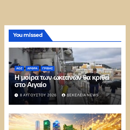
You missed
ΑΟΖ
ΑΡΘΡΑ
ΓΡΊΒΑΣ
Η μοίρα των ωκεανών θα κριθεί
στο Αιγαίο
8 ΑΥΓΟΎΣΤΟΥ 2026
ΔΕΚΈΛΕΙΑ NEWS