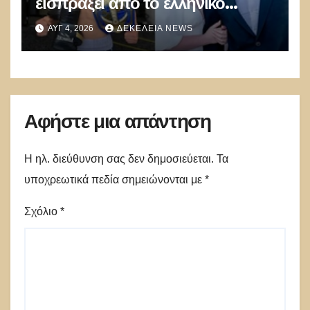
εισπράξει από το ελληνικό
δημόσιο μέσω επιδομάτων ο
ΑΥΓ 4, 2026
ΔΕΚΈΛΕΙΑ NEWS
26χρονος Αφγανός μακελάρης!
Αφήστε μια απάντηση
Η ηλ. διεύθυνση σας δεν δημοσιεύεται.
Τα
υποχρεωτικά πεδία σημειώνονται με
*
Σχόλιο
*