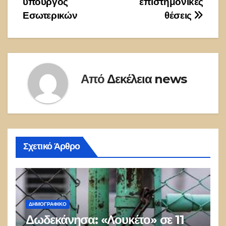
υπουργός
επιστημονικές
Εσωτερικών
θέσεις
Από
Δεκέλεια news
Σχετικό Άρθρο
ΔΗΜΟΓΡΑΦΙΚΌ
Δωδεκάνησα: «Λουκέτο» σε 11