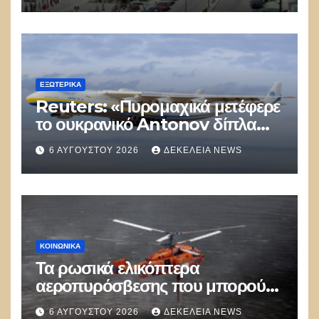
πολίτη»
ΕΞΩΤΕΡΙΚΑ
Reuters: «Πυρομαχικά μετέφερε
το ουκρανικό Antonov δίπλα
στο οποίο βρέθηκε το drone στη
6 ΑΥΓΟΎΣΤΟΥ 2026
ΔΕΚΈΛΕΙΑ NEWS
Λειψία»
ΚΟΙΝΩΝΙΚΑ
Τα ρωσικά ελικόπτερα
αεροπυρόσβεσης που μπορούν
να ρίχνουν 5 τόνους νερού με 8
6 ΑΥΓΟΎΣΤΟΥ 2026
ΔΕΚΈΛΕΙΑ NEWS