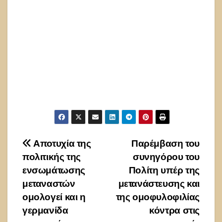
Πλοήγηση
Αποτυχία της
Παρέμβαση του
πολιτικής της
συνηγόρου του
άρθρων
ενσωμάτωσης
Πολίτη υπέρ της
μεταναστών
μετανάστευσης και
ομολογεί και η
της ομοφυλοφιλίας
γερμανίδα
κόντρα στις