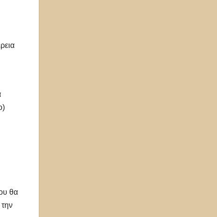
ρεια
α
ο)
ίου θα
την