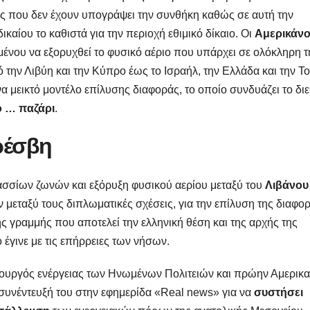
ες που δεν έχουν υπογράψει την συνθήκη καθώς σε αυτή την
καίου το καθιστά για την περιοχή εθιμικό δίκαιο. Οι
Αμερικάνο
νου να εξορυχθεί το φυσικό αέριο που υπάρχει σε ολόκληρη τ
την Λιβύη και την Κύπρο έως το Ισραήλ, την Ελλάδα και την Τ
να μεικτό μοντέλο επίλυσης διαφοράς, το οποίο συνδυάζει το δι
ο … παζάρι
.
ρέσβη
ασσίων ζωνών και εξόρυξη φυσικού αερίου μεταξύ του
Λιβάνου
ν μεταξύ τους διπλωματικές σχέσεις, για την επίλυση της διαφο
ς γραμμής που αποτελεί την ελληνική θέση και της αρχής της
ο έγινε με τις επήρρειες των νήσων.
υπουργός ενέργειας των Ηνωμένων Πολιτειών και πρώην Αμερικ
συνέντευξή του στην εφημερίδα «Real news» για να
συστήσει