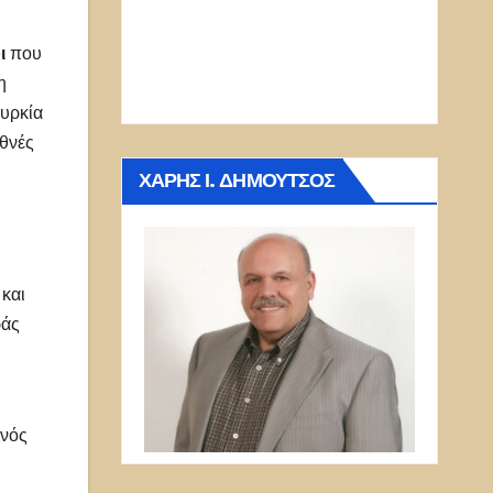
ι
που
η
ουρκία
εθνές
ΧΆΡΗΣ Ι. ΔΗΜΟΎΤΣΟΣ
και
ράς
ανός