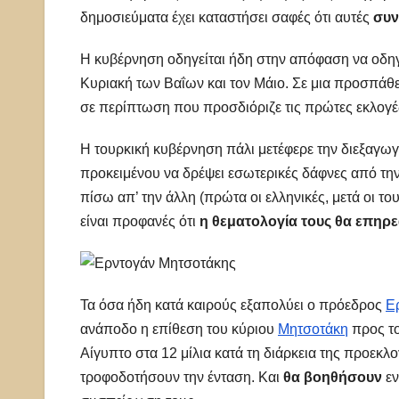
δημοσιεύματα έχει καταστήσει σαφές ότι αυτές
συν
Η κυβέρνηση οδηγείται ήδη στην απόφαση να οδηγ
Κυριακή των Βαΐων και τον Μάιο. Σε μια προσπάθ
σε περίπτωση που προσδιόριζε τις πρώτες εκλογές
Η τουρκική κυβέρνηση πάλι μετέφερε την διεξαγωγ
προκειμένου να δρέψει εσωτερικές δάφνες από την 
πίσω απ’ την άλλη (πρώτα οι ελληνικές, μετά οι του
είναι προφανές ότι
η θεματολογία τους θα επηρε
Τα όσα ήδη κατά καιρούς εξαπολύει ο πρόεδρος
Ε
ανάποδο η επίθεση του κύριου
Μητσοτάκη
προς το
Αίγυπτο στα 12 μίλια κατά τη διάρκεια της προεκλ
τροφοδοτήσουν την ένταση. Και
θα βοηθήσουν
εν