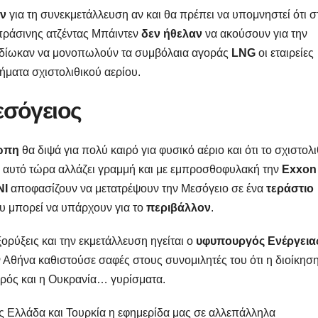
ν
για τη συνεκμετάλλευση αν και θα πρέπει να υπομνηστεί ότι σ
 πράσινης ατζέντας Μπάιντεν
δεν ήθελαν
να ακούσουν για την
ιδίωκαν να μονοπωλούν τα συμβόλαια αγοράς
LNG
οι εταιρείες
ήματα σχιστολιθικού αερίου.
εσόγειος
ώπη
θα διψά για πολύ καιρό για φυσικό αέριο και ότι το σχιστολι
 Γι’ αυτό τώρα αλλάζει γραμμή και με εμπροσθοφυλακή την
Εxxon
NI
αποφασίζουν να μετατρέψουν την Μεσόγειο σε ένα
τεράστιο
υ μπορεί να υπάρχουν για το
περιβάλλον
.
εξορύξεις και την εκμετάλλευση ηγείται ο
υφυπουργός Ενέργεια
Αθήνα καθιστούσε σαφές στους συνομιλητές του ότι η διοίκησ
ιρός και η Ουκρανία… γυρίσματα.
ς Ελλάδα και Τουρκία η εφημερίδα μας σε αλλεπάλληλα