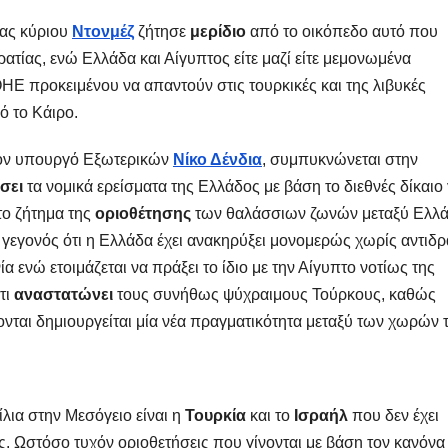
ας κύριου
Ντονμέζ
ζήτησε
μερίδιο
από το οικόπεδο αυτό που
ατίας, ενώ Ελλάδα και Αίγυπτος είτε μαζί είτε μεμονωμένα
ΗΕ προκειμένου να απαντούν στις τουρκικές και της λιβυκές
ό το Κάιρο.
 τον υπουργό Εξωτερικών
Νίκο Δένδια
, συμπυκνώνεται στην
σει
τα νομικά ερείσματα της Ελλάδος με βάση το διεθνές δίκαιο 
το ζήτημα της
οριοθέτησης
των θαλάσσιων ζωνών μεταξύ Ελλ
ο γεγονός ότι η Ελλάδα έχει ανακηρύξει μονομερώς χωρίς αντιδρ
ία ενώ ετοιμάζεται να πράξει το ίδιο με την Αίγυπτο νοτίως της
τι
αναστατώνει
τους συνήθως ψύχραιμους Τούρκους, καθώς
νται δημιουργείται μία νέα πραγματικότητα μεταξύ των χωρών 
ίλια στην Μεσόγειο είναι η
Τουρκία
και το
Ισραήλ
που δεν έχει
ς. Ωστόσο τυχόν οριοθετήσεις που γίνονται με βάση τον κανόνα