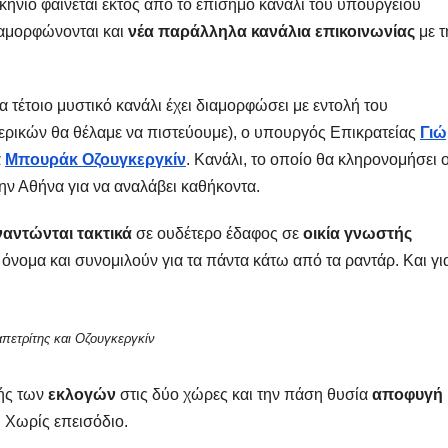
κήνιο φαίνεται εκτός από το επίσημο κανάλι του υπουργείου
ιαμορφώνονται και
νέα παράλληλα κανάλια επικοινωνίας
με τ
α τέτοιο μυστικό κανάλι έχει διαμορφώσει με εντολή του
ρικών θα θέλαμε να πιστεύουμε), ο υπουργός Επικρατείας
Γιώ
α
Μπουράκ Οζουγκεργκίν
. Κανάλι, το οποίο θα κληρονομήσει 
ην Αθήνα για να αναλάβει καθήκοντα.
αντώνται τακτικά
σε ουδέτερο έδαφος σε
οικία γνωστής
 όνομα και συνομιλούν για τα πάντα κάτω από τα ραντάρ. Και γι
πετρίτης και Οζουγκεργκίν
γής των
εκλογών
στις δύο χώρες και την πάση θυσία
αποφυγή
. Χωρίς επεισόδιο.