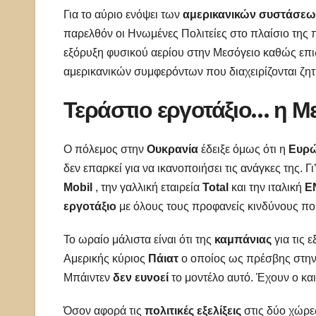
Για το αύριο ενόψει των
αμερικανικών συστάσεω
παρελθόν οι Ηνωμένες Πολιτείες στο πλαίσιο της
εξόρυξη φυσικού αερίου στην Μεσόγειο καθώς επ
αμερικανικών συμφερόντων που διαχειρίζονται ζητ
Τεράστιο εργοτάξιο… η Μ
Ο πόλεμος στην
Ουκρανία
έδειξε όμως ότι η
Ευρ
δεν επαρκεί για να ικανοποιήσει τις ανάγκες της.
Mobil
, την γαλλική εταιρεία
Total
και την ιταλική
E
εργοτάξιο
με όλους τους προφανείς κινδύνους πο
Το ωραίο μάλιστα είναι ότι της
καμπάνιας
για τις 
Αμερικής κύριος
Πάιατ
ο οποίος ως πρέσβης στην 
Μπάιντεν
δεν ευνοεί
το μοντέλο αυτό. Έχουν ο κα
Όσον αφορά τις
πολιτικές εξελίξεις
στις δύο χώρε