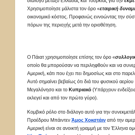
διάλογο μεταξύ Ελλάδας και Τουρκίας για την
εκμε
Χρησιμοποίησε μάλιστα τον όρο «
εταιρική δυναμ
οικονομικό κόστος. Προφανώς εννοώντας την σύ
πόρων της περιοχής μετά την οριοθέτηση.
Ο Πάιατ χρησιμοποίησε επίσης τον όρο «
συλλογι
οποίο θα μπορούσαν να περιληφθούν και να συνερ
Αμερική, κάτι που έχει πει δημοσίως και στο παρε
Αυτό σημαίνει βεβαίως ότι διά του φυσικού αερίου
Μεγαλόνησο και το
Κυπριακό
(Υπάρχουν ενδείξει
εκλεγεί και από τον πρώτο γύρο).
Κομβικό ρόλο στο διάλογο αυτό για την συνεκμετάλ
Προέδρου Μπάιντεν
Άμος Χοκστάιν
από την αμερ
Αμερική είναι σε ανοικτή γραμμή με τον Έλληνα ο