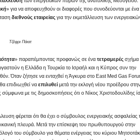
τάλλευση
των ενεργειακών πόρων της ανατολικής Μεσογείου.
ική
» για να αποφευχθούν οι διαφορές που συνοδεύονται με ένα
σταση
διεθνούς εταιρείας
για την εκμετάλλευση των ενεργειακώ
Τζέφρι Πάιατ
κότητα
» παραπέμποντας προφανώς σε ένα
τετραμερές
σχήμα 
γαστούν η Ελλάδα η Τουρκία το Ισραήλ και η Κύπρος συν την
λθόν. Όταν ζήτησε να ενταχθεί η Άγκυρα στο East Med Gas Foru
 θα επιδιωχθεί να
επιλυθεί
μετά την εκλογή νέου προέδρου στη
ς σύμφωνα με τις δημοσκοπήσεις ότι ο Νίκος Χριστοδουλίδης ί
λευση φέρεται ότι θα έχει ο σύμβουλος ενεργειακής ασφαλείας 
ικανική πλευρά. Μετά την επίσκεψη του πρωθυπουργού στην
μόλογό του σύμβουλο για θέματα ενέργειας του κύριου Μητσοτά