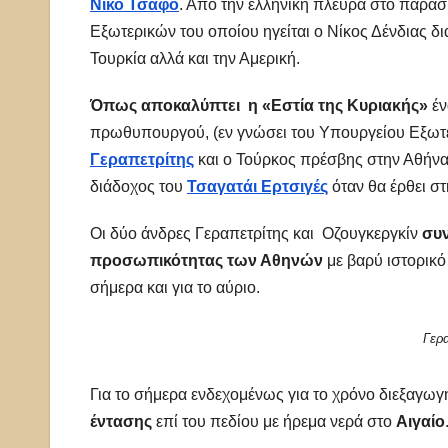
Νίκο Τσάφο
. Από την ελληνική πλευρά στο παρασ
Εξωτερικών του οποίου ηγείται ο Νίκος Δένδιας δ
Τουρκία αλλά και την Αμερική.
Όπως αποκαλύπτει η «Εστία της Κυριακής»
έν
πρωθυπουργού, (εν γνώσει του Υπουργείου Εξωτε
Γεραπετρίτης
και ο Τούρκος πρέσβης στην Αθήν
διάδοχος του
Τσαγατάι Ερτσιγές
όταν θα έρθει στ
Οι δύο άνδρες Γεραπετρίτης και Οζουγκεργκίν
συν
προσωπικότητας των Αθηνών
με βαρύ ιστορικό
σήμερα και για το αύριο.
Γερα
Για το σήμερα ενδεχομένως για το χρόνο διεξαγω
έντασης
επί του πεδίου με ήρεμα νερά στο
Αιγαίο