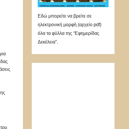
Εδώ μπορείτε να βρείτε σε
ηλεκτρονική μορφή (αρχείο pdf)
όλα τα φύλλα της “Εφημερίδας
Δεκέλεια”.
για
άδας
άσεις
της
 του