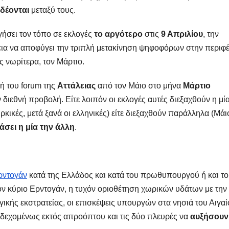
δέονται
μεταξύ τους.
ήσει τον τόπο σε εκλογές
το αργότερο
στις
9 Απριλίου
, την
εια να αποφύγει την τριπλή μετακίνηση ψηφοφόρων στην περιφέ
 νωρίτερα, τον Μάρτιο.
ή του forum της
Αττάλειας
από τον Μάιο στο μήνα
Μάρτιο
διεθνή προβολή. Είτε λοιπόν οι εκλογές αυτές διεξαχθούν η μί
ρκικές, μετά ξανά οι ελληνικές) είτε διεξαχθούν παράλληλα (Μάι
άσει η μία την άλλη
.
ρντογάν
κατά της Ελλάδος και κατά του πρωθυπουργού ή και το
ν κύριο Ερντογάν, η τυχόν οριοθέτηση χωρικών υδάτων με την
ογικής εκστρατείας, οι επισκέψεις υπουργών στα νησιά του Αιγα
δεχομένως εκτός απροόπτου και τις δύο πλευρές να
αυξήσουν