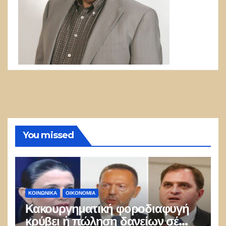
You missed
ΚΟΙΝΩΝΙΚΑ
ΟΙΚΟΝΟΜΙΑ
Κακουργηματική φοροδιαφυγή
κρύβει ἡ πώληση δανείων σέ