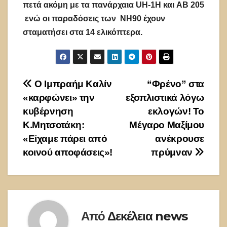
πετά ακόμη με τα πανάρχαια
UH
-1
H
και
AB
205
ενώ οι παραδόσεις των
NH
90 έχουν
σταματήσει στα 14 ελικόπτερα.
Πλοήγηση
Ο Ιμπραήμ Καλίν
“Φρένο” στα
«καρφώνει» την
εξοπλιστικά λόγω
άρθρων
κυβέρνηση
εκλογών! Το
Κ.Μητσοτάκη:
Μέγαρο Μαξίμου
«Είχαμε πάρει από
ανέκρουσε
κοινού αποφάσεις»!
πρύμναν
Από
Δεκέλεια news