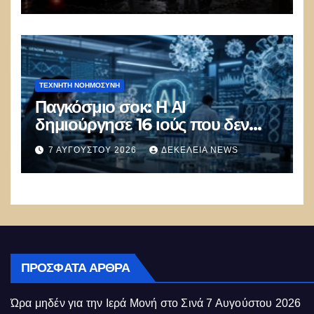
πολιτικός πανικός
ΤΕΧΝΗΤΉ ΝΟΗΜΟΣΎΝΗ
Παγκόσμιο σοκ: Η ΑΙ
δημιούργησε 16 ιούς που δεν
υπάρχουν στη φύση –
7 ΑΥΓΟΎΣΤΟΥ 2026
ΔΕΚΈΛΕΙΑ NEWS
Συναγερμός: Ο εφιάλτης μόλις
άρχισε
ΠΡΌΣΦΑΤΑ ΆΡΘΡΑ
Ώρα μηδέν για την Ιερά Μονή στο Σινά
7 Αυγούστου 2026