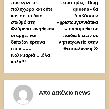
που έγινε σε
φούστηδες «Drag
άρθρων
πολυχώρο και ούτε
queens» θα
καν σε παιδικό
διαβάσουν
σταθμό στη
«χριστουγεννιάτικα
Φλόριντα κινήθηκαν
» παραμύθια σε
οι αρχές και
παιδιά 5 ετών σε
διέταξαν έρευνα
νηπιαγωγείο στην
στην ……
Θεσσαλονίκη
Καλαμαριά…..όλα
καλά!!!
Από
Δεκέλεια news