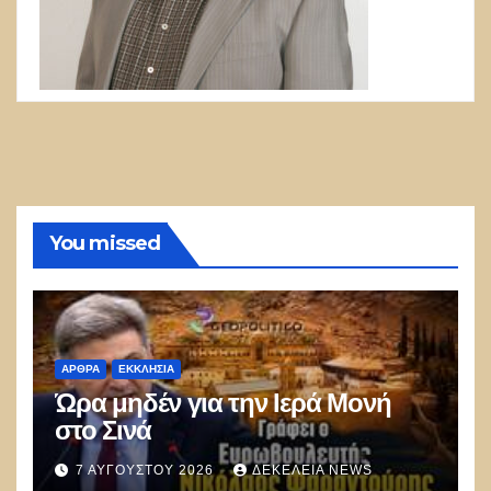
You missed
ΑΡΘΡΑ
ΕΚΚΛΗΣΊΑ
Ώρα μηδέν για την Ιερά Μονή
στο Σινά
7 ΑΥΓΟΎΣΤΟΥ 2026
ΔΕΚΈΛΕΙΑ NEWS