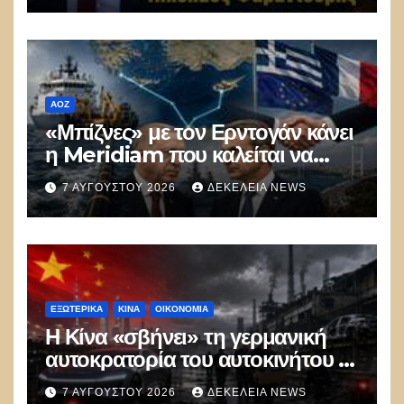
ΑΟΖ
«Μπίζνες» με τον Ερντογάν κάνει
η Meridiam που καλείται να
ξεμπλοκάρει το καλώδιο
7 ΑΥΓΟΎΣΤΟΥ 2026
ΔΕΚΈΛΕΙΑ NEWS
Ελλάδας–Κύπρου
ΕΞΩΤΕΡΙΚΑ
ΚΊΝΑ
ΟΙΚΟΝΟΜΙΑ
Η Κίνα «σβήνει» τη γερμανική
αυτοκρατορία του αυτοκινήτου –
100.000 απολύσεις, λουκέτα και
7 ΑΥΓΟΎΣΤΟΥ 2026
ΔΕΚΈΛΕΙΑ NEWS