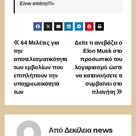
Είναι απάτη!!!»
Πλοήγηση
64 Μελέτες για
Δείτε τι ανεβάζει ο
την
Elon Musk στο
άρθρων
αποτελεσματικότητα
προσωπικό του
των εμβολίων που
λογαριασμό ώστε
επιπλήττουν την
να κατανοήσετε τι
υποχρεωτικότητά
συμβαίνει στο
των
πλανήτη
Από
Δεκέλεια news