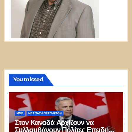
You missed
ΜΜΕ
ΝΈΑ ΤΆΞΗ ΠΡΑΓΜΆΤΩΝ
Στον Καναδά Αρχίζουν να
Συλλαμβάνουν Πολίτες Επειδή