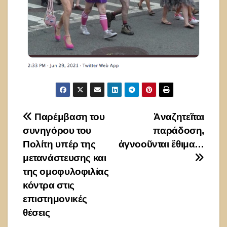
Πλοήγηση
Παρέμβαση του
Ἀναζητεῖται
συνηγόρου του
παράδοση,
άρθρων
Πολίτη υπέρ της
ἀγνοοῦνται ἔθιμα…
μετανάστευσης και
της ομοφυλοφιλίας
κόντρα στις
επιστημονικές
θέσεις