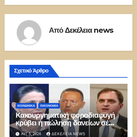
Από
Δεκέλεια news
Σχετικό Άρθρο
ΚΟΙΝΩΝΙΚΑ
ΟΙΚΟΝΟΜΙΑ
Κακουργηματική φοροδιαφυγή
κρύβει ἡ πώληση δανείων σέ
funds
ΑΥΓ 5, 2026
ΔΕΚΈΛΕΙΑ NEWS