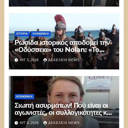
ΙΣΤΟΡΊΑ
ΚΟΙΝΩΝΙΚΑ
Ρωσίδα ιστορικός αποδομεί την
«Οδύσσεια» του Nolan: «Το
Hollywood δημιουργεί στρεβλή
ΑΥΓ 5, 2026
ΔΕΚΈΛΕΙΑ NEWS
εικόνα για την Αρχαία Ελλάδα»
ΚΟΙΝΩΝΙΚΑ
Σιωπή ασυρμάτων! Πού είναι οι
αγωνιστές, οι συλλογικότητες και
οι φεμινίστριες να κραυγάσουν
ΑΥΓ 4, 2026
ΔΕΚΈΛΕΙΑ NEWS
για τη νέα γυναικοκτονία;