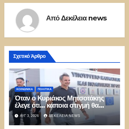
Από
Δεκέλεια news
Σχετικό Άρθρο
ΚΟΙΝΩΝΙΚΑ
ΠΟΛΙΤΙΚΑ
Όταν ο Κυριάκος Μητσοτάκης
έλεγε ότι… κάποια στιγμή θα
καούν τα δάση
ΑΥΓ 3, 2026
ΔΕΚΈΛΕΙΑ NEWS