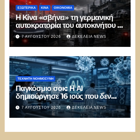
ΕΞΩΤΕΡΙΚΑ
ΚΊΝΑ
ΟΙΚΟΝΟΜΙΑ
Η Κίνα «σβήνει» τη γερμανική
αυτοκρατορία του αυτοκινήτου –
100.000 απολύσεις, λουκέτα και
7 ΑΥΓΟΎΣΤΟΥ 2026
ΔΕΚΈΛΕΙΑ NEWS
πολιτικός πανικός
ΤΕΧΝΗΤΉ ΝΟΗΜΟΣΎΝΗ
Παγκόσμιο σοκ: Η ΑΙ
δημιούργησε 16 ιούς που δεν
υπάρχουν στη φύση –
7 ΑΥΓΟΎΣΤΟΥ 2026
ΔΕΚΈΛΕΙΑ NEWS
Συναγερμός: Ο εφιάλτης μόλις
άρχισε