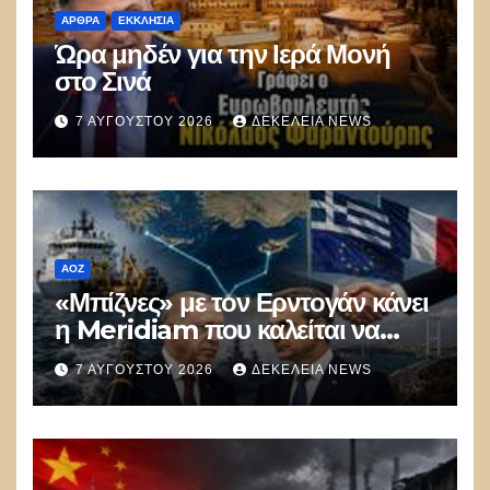
ΑΡΘΡΑ
ΕΚΚΛΗΣΊΑ
Ώρα μηδέν για την Ιερά Μονή
στο Σινά
7 ΑΥΓΟΎΣΤΟΥ 2026
ΔΕΚΈΛΕΙΑ NEWS
ΑΟΖ
«Μπίζνες» με τον Ερντογάν κάνει
η Meridiam που καλείται να
ξεμπλοκάρει το καλώδιο
7 ΑΥΓΟΎΣΤΟΥ 2026
ΔΕΚΈΛΕΙΑ NEWS
Ελλάδας–Κύπρου