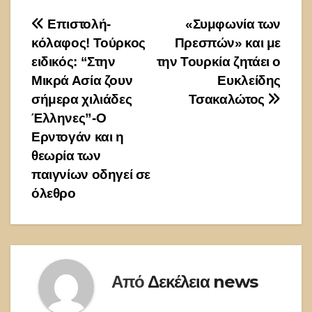
Πλοήγηση
Επιστολή-
«Συμφωνία των
κόλαφος! Τούρκος
Πρεσπών» και με
άρθρων
ειδικός: “Στην
την Τουρκία ζητάει ο
Μικρά Ασία ζουν
Ευκλείδης
σήμερα χιλιάδες
Τσακαλώτος
Έλληνες”-Ο
Ερντογάν και η
θεωρία των
παιγνίων οδηγεί σε
όλεθρο
Από
Δεκέλεια news