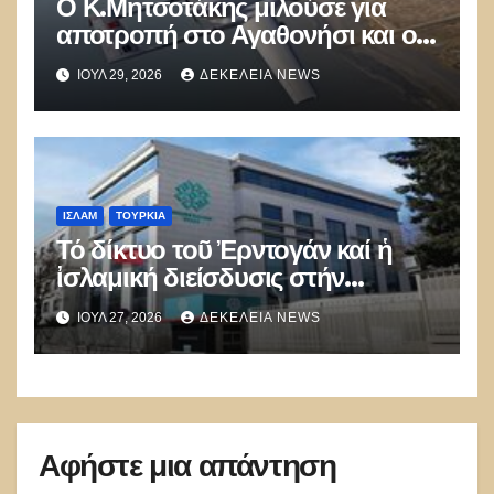
Ο Κ.Μητσοτάκης μιλούσε για
αποτροπή στο Αγαθονήσι και οι
Τούρκοι παραβίαζαν με ΑΦΝΣ
ΙΟΎΛ 29, 2026
ΔΕΚΈΛΕΙΑ NEWS
και drone
ΙΣΛΑΜ
ΤΟΥΡΚΊΑ
Τό δίκτυο τοῦ Ἐρντογάν καί ἡ
ἰσλαμική διείσδυσις στήν
Εὐρώπη
ΙΟΎΛ 27, 2026
ΔΕΚΈΛΕΙΑ NEWS
Αφήστε μια απάντηση