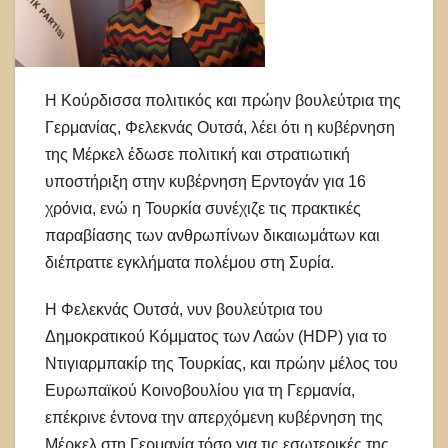
Η Κούρδισσα πολιτικός και πρώην βουλεύτρια της
Γερμανίας, Φελεκνάς Ουτσά, λέει ότι η κυβέρνηση
της Μέρκελ έδωσε πολιτική και στρατιωτική
υποστήριξη στην κυβέρνηση Ερντογάν για 16
χρόνια, ενώ η Τουρκία συνέχιζε τις πρακτικές
παραβίασης των ανθρωπίνων δικαιωμάτων και
διέπραττε εγκλήματα πολέμου στη Συρία.
Η Φελεκνάς Ουτσά, νυν βουλεύτρια του
Δημοκρατικού Κόμματος των Λαών (HDP) για το
Ντιγιαρμπακίρ της Τουρκίας, και πρώην μέλος του
Ευρωπαϊκού Κοινοβουλίου για τη Γερμανία,
επέκρινε έντονα την απερχόμενη κυβέρνηση της
Μέρκελ στη Γερμανία τόσο για τις εσωτερικές της