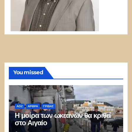
You missed
ΑΟΖ
ΑΡΘΡΑ
ΓΡΊΒΑΣ
Η μοίρα των ωκεανών θα κριθεί
στο Αιγαίο