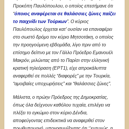
Προκόπη Παυλόπουλου, ο οποίος επεσήμανε ότι
“
όποιος αναφέρεται σε θαλάσσιες ζώνες παίζει
το παιχνίδι των Τούρκων
”. Ο κύριος
Παυλόπουλος έρχεται κατ’ ουσίαν να επαναφέρει
στο σωστό δρόμο τον κύριο Μητσοτάκη, ο οποίος
την προηγούμενη εβδομάδα, λίγο πριν από το
επίσημο δείπνο με τον Γάλλο Πρόεδρο Εμανουέλ
Μακρόν, μιλώντας από το Παρίσι στην ελληνική
κρατική τηλεόραση (ΕΡΤ1), είχε απροκάλυπτα
αναφερθεί σε πολλές “διαφορές” με την Τουρκία,
“αμοιβαίες υποχωρήσεις” και “θαλάσσιες ζώνες”.
Μάλιστα, ο πρώην Πρόεδρος της Δημοκρατίας,
όπως όλα δείχνουν καθόλου τυχαία, επιλέγει να
πλέξει το εγκώμιο στον κύριο Δένδια,
αποφεύγοντας επιδεικτικά να αναφερθεί στον
πρωθυπουργό, υπογραμμίζοντας ότι ‘’ευτυχώς, η