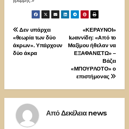
γραμμής.»
Πλοήγηση
Δεν υπάρχει
«ΚΕΡΑΥΝΟΙ»
«θεωρία των δύο
Ιωαννίδη: «Από το
άρθρων
άκρων». Υπάρχουν
Μαξίμου ήθελαν να
δύο άκρα
ΕΞΑΦΑΝΙΣΤΩ» –
Βάζει
«ΜΠΟΥΡΛΟΤΟ» ο
επιστήμονας
Από
Δεκέλεια news