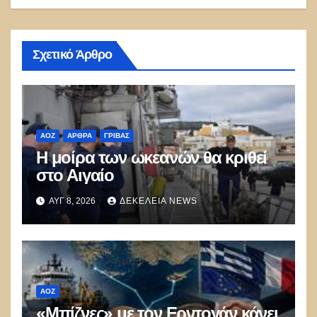
Σχετικό Άρθρο
ΑΟΖ
ΑΡΘΡΑ
ΓΡΊΒΑΣ
Η μοίρα των ωκεανών θα κριθεί
στο Αιγαίο
ΑΥΓ 8, 2026
ΔΕΚΈΛΕΙΑ NEWS
ΑΟΖ
«Μπίζνες» με τον Ερντογάν κάνει