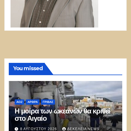
You missed
ΑΟΖ
ΑΡΘΡΑ
ΓΡΊΒΑΣ
Η μοίρα των ωκεανών θα κριθεί
στο Αιγαίο
8 ΑΥΓΟΎΣΤΟΥ 2026
ΔΕΚΈΛΕΙΑ NEWS