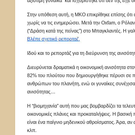
αξιότιμη γυναίκα” και ισχυρίστηκε ότι δεν της είχε
Στην υπόθεση αυτή, η ΜΚΟ επικρίθηκε επίσης ότι
χωρίς να τις ενημερώσει. Μετά την Oxfam, o Ρόλα
(“Δράση κατά της πείνας”) στο Μπαγκλαντές. Η γαλ
Βλέπε σχετικό ρεπορταζ.
Ιδού και το ρεπορτάζ για τη διεύρυνση της ανισότ
Διευρύνεται δραματικά η οικονομική ανισότητα στο
82% του πλούτου που δημιουργήθηκε πέρυσι σε π
ανθρώπων του πλανήτη, ενώ οι γυναίκες συνέχισα
ανισότητας…
Η “βιομηχανία” αυτή που μας βομβαρδίζει τα τελευτ
οικονομικές πλάνες και προκαταλήψεις. Η βασική 
είναι ένα παίγνιο μηδενικού αθροίσματος. Άρα, αν 
κλπ.