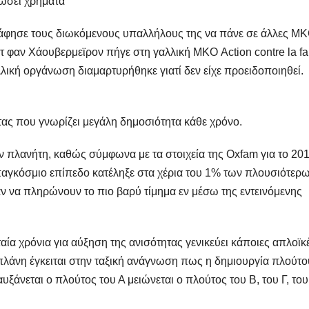
 δώσει χρήματα
 άφησε τους διωκόμενους υπαλλήλους της να πάνε σε άλλες ΜΚ
ντ φαν Χάουβερμεϊρον πήγε στη γαλλική ΜΚΟ Action contre la f
λική οργάνωση διαμαρτυρήθηκε γιατί δεν είχε προειδοποιηθεί.
ητας που γνωρίζει μεγάλη δημοσιότητα κάθε χρόνο.
ν πλανήτη, καθώς σύμφωνα με τα στοιχεία της Oxfam για το 201
αγκόσμιο επίπεδο κατέληξε στα χέρια του 1% των πλουσιότερ
ν να πληρώνουν το πιο βαρύ τίμημα εν μέσω της εντεινόμενης
αία χρόνια για αύξηση της ανισότητας γενικεύει κάποιες απλοϊκ
πλάνη έγκειται στην ταξική ανάγνωση πως η δημιουργία πλούτο
αυξάνεται ο πλούτος του Α μειώνεται ο πλούτος του Β, του Γ, του