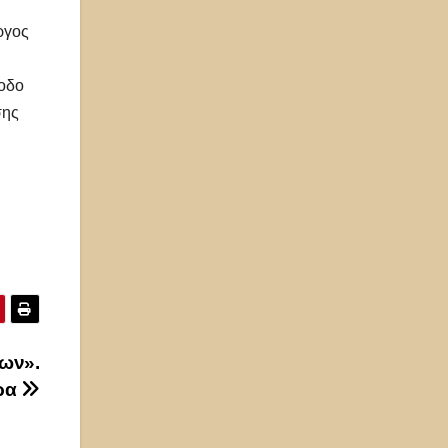
ργος
νοδο
σης
ρων».
ρα