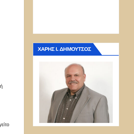
ΧΆΡΗΣ Ι. ΔΗΜΟΎΤΣΟΣ
τή
γείτο