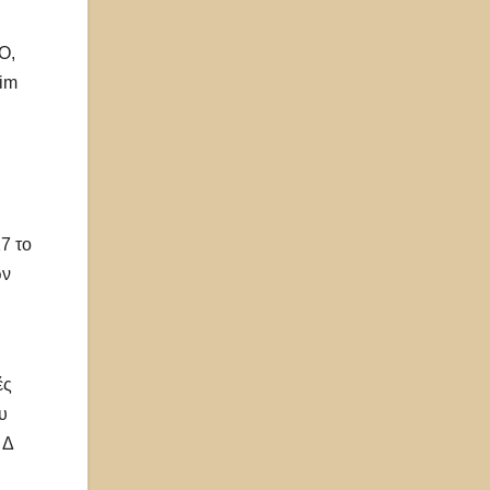
Ο,
aim
7 το
ων
ές
υ
 Δ