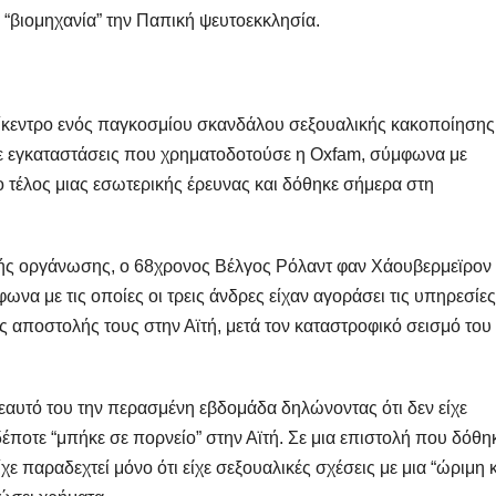
 “βιομηχανία” την Παπική ψευτοεκκλησία.
πίκεντρο ενός παγκοσμίου σκανδάλου σεξουαλικής κακοποίησης
σε εγκαταστάσεις που χρηματοδοτούσε η Oxfam, σύμφωνα με
τέλος μιας εσωτερικής έρευνας και δόθηκε σήμερα στη
ής οργάνωσης, ο 68χρονος Βέλγος Ρόλαντ φαν Χάουβερμεϊρον 
φωνα με τις οποίες οι τρεις άνδρες είχαν αγοράσει τις υπηρεσίες
ς αποστολής τους στην Αϊτή, μετά τον καταστροφικό σεισμό του
αυτό του την περασμένη εβδομάδα δηλώνοντας ότι δεν είχε
δέποτε “μπήκε σε πορνείο” στην Αϊτή. Σε μια επιστολή που δόθη
ε παραδεχτεί μόνο ότι είχε σεξουαλικές σχέσεις με μια “ώριμη 