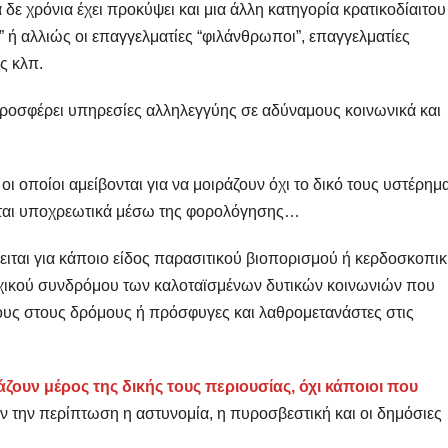
 δε χρόνια έχει προκύψει και μια άλλη κατηγορία κρατικοδίαιτου
” ή αλλιώς οι επαγγελματίες “φιλάνθρωποι”, επαγγελματίες
ς κλπ.
 προσφέρει υπηρεσίες αλληλεγγύης σε αδύναμους κοινωνικά και
οι οποίοι αμείβονται για να μοιράζουν όχι το δικό τους υστέρημ
ίται υποχρεωτικά μέσω της φορολόγησης…
ιται για κάποιο είδος παρασιτικού βιοπορισμού ή κερδοσκοπι
οχικού συνδρόμου των καλοταϊσμένων δυτικών κοινωνιών που
ους στους δρόμους ή πρόσφυγες και λαθρομετανάστες στις
ουν μέρος της δικής τους περιουσίας, όχι κάποιοι που
τήν την περίπτωση η αστυνομία, η πυροσβεστική και οι δημόσιες