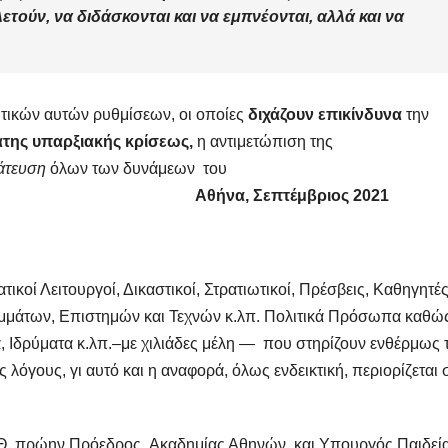
λετούν
,
να διδάσκονται
και
να εμπνέονται
, αλλά και να
ικών αυτών ρυθμίσεων, οι οποίες
διχάζουν επικίνδυνα
την
της υπαρξιακής κρίσεως,
η αντιμετώπιση της
άτευση
όλων των δυνάμεων του
μού.
Αθήνα, Σεπτέμβριος 2021
ικοί Λειτουργοί, Δικαστικοί, Στρατιωτικοί, Πρέσβεις, Καθηγητές
αμμάτων, Επιστημών και Τεχνών κ.λπ. Πολιτικά Πρόσωπα καθώς
α, Ιδρύματα κ.λπ.–με χιλιάδες μέλη — που στηρίζουν ενθέρμως 
όγους, γι αυτό και η αναφορά, όλως ενδεικτική, περιορίζεται 
Θ, πρώην Πρόεδρος Ακαδημίας Αθηνών. και Υπουργός Παιδεία