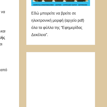
 να
Εδώ μπορείτε να βρείτε σε
ηλεκτρονική μορφή (αρχείο pdf)
όλα τα φύλλα της “Εφημερίδας
 και
Δεκέλεια”.
κής
αι
από