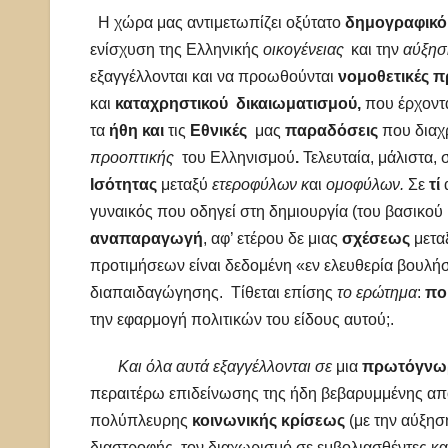
Η χώρα μας αντιμετωπίζει οξύτατο
δημογραφικό
ενίσχυση της Ελληνικής
οικογένειας
και την
αύξησ
εξαγγέλλονται και να προωθούνται
νομοθετικές 
και
καταχρηστικού δικαιωματισμού,
που έρχοντ
τα
ήθη και
τις
Εθνικές
μας
παραδόσεις
που διαχ
προοπτικής
του Ελληνισμού
.
Τελευταία, μάλιστα
Ισότητας
μεταξύ
ετεροφύλων κ
αι
ομοφύλων.
Σε
τί
γυναικός που οδηγεί στη δημιουργία (του βασικού
αναπαραγωγή
, αφ’ ετέρου δε μιας
σχέσεως
μετα
προτιμήσεων είναι δεδομένη «εν ελευθερία βουλήσ
διαπαιδαγώγησης. Τίθεται επίσης
το ερώτημα
:
πο
την εφαρμογή πολιτικών του είδους αυτού;.
Και όλα αυτά εξαγγέλλονται σε
μια
πρωτόγνω
περαιτέρω επιδείνωσης της ήδη βεβαρυμμένης από 
πολύπλευρης
κοινωνικής κρίσεως
(με την αύξησ
διαστροφής, τον διαχωρισμό σε εμβολιασθέντες κ