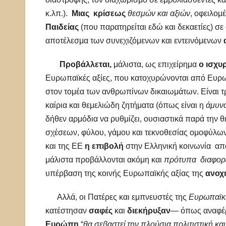
κ.λπ.).
Μιας κρίσεως
θεσμών και αξιών
, οφειλομ
Παιδείας
(που παρατηρείται εδώ και δεκαετίες) σ
αποτέλεσμα των συνεχιζόμενων και εντεινόμενων
Προβάλλεται,
μάλιστα, ως επιχείρημα
ο ισχυ
Ευρωπαϊκές αξίες, που κατοχυρώνονται από Ευρωπ
στον τομέα των ανθρωπίνων δικαιωμάτων. Είναι τ
καίρια και θεμελιώδη ζητήματα (όπως είναι η
άμυν
δήθεν αρμόδια να ρυθμίζει, ουσιαστικά παρά τη
σχέσεων, φύλου, γάμου και τεκνοθεσίας ομοφύλω
και της ΕΕ
η επιβολή
στην Ελληνική κοινωνία α
μάλιστα προβάλλονται ακόμη και
πρότυπα διαφορε
υπέρβαση της κοινής Ευρωπαϊκής αξίας της
ανοχ
Αλλά, οι Πατέρες και εμπνευστές της
Ευρωπαϊκή
κατέστησαν
σαφές
και
διεκήρυξαν
— όπως αναφέρ
Ευρώπη
“
θα σεβαστεί την πλούσια πολιτιστική κα