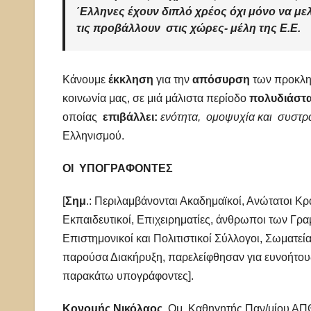
΄Ελληνες έχουν
διπλό χρέος
όχι μόνο να με
τις
προβάλλουν
στις χώρες- μέλη της Ε.Ε.
Κάνουμε
έκκληση
για την
απόσυρση
των προκλητ
κοινωνία μας, σε μιά μάλιστα περίοδο
πολυδιάστα
οποίας
επιβάλλει:
ενότητα, ομοψυχία και συστρ
Ελληνισ
ΟΙ ΥΠΟΓΡΑΦΟΝΤΕΣ
[
Σημ
.: Περιλαμβάνονται Ακαδημαϊκοί, Ανώτατοι Κρατ
Εκπαιδευτικοί, Επιχειρηματίες, άνθρωποι των Γρ
Επιστημονικοί και Πολιτιστικοί Σύλλογοι, Σωματεί
παρούσα Διακήρυξη, παρελείφθησαν για ευνοήτους λ
παρακάτω υπογράφοντες].
Κονομής Νικόλαος,
Ομ. Καθηγητής Παν/μίου ΑΠ