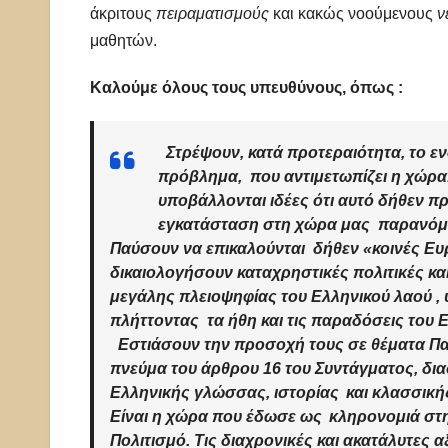
άκριτους
πειραματισμούς
και κακώς νοούμενους
ν
μαθητών.
Καλούμε όλους τους υπευθύνους, όπως :
Στρέψουν,
κατά προτεραιότητα, το ε
πρόβλημα
, που
αντιμετωπίζει η χώρα.
υποβάλλονται ιδέες
ότι αυτό δήθεν πρ
εγκατάσταση
στη χώρα μας
παρανό
Παύσουν να επικαλούνται
δήθεν «κοινές Ευρ
δικαιολογήσουν
καταχρηστικές
πολιτικές κ
μεγάλης πλειοψηφίας του Ελληνικού λαού ,
πλήττοντας τα
ήθη
και τις
παραδόσεις
του 
Εστιάσουν
την προσοχή τους σε θέματα
Πα
πνεύμα του άρθρου 16 του Συντάγματος, δια
Ελληνικής
γλώσσας, ιστορίας
και
κλασσικής
Είναι η χώρα που έδωσε ως
κληρονομιά
στη
Πολιτισμό
. Τις
διαχρονικές και ακατάλυτε
ς
α