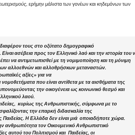
εωτερισμούς,
ερήμην μάλιστα των γονέων και κηδεμόνων των
νδιαφέρον τους στο
οξύτατο δημογραφικό
 Είναι ασέβεια προς τον Ελληνικό λαό και την ιστορία του 
έπει να αντιμετωπισθεί με τη
νομιμοποίηση και τη μόνιμη
μων
αλλοεθνών και αλλοθρήσκων
μεταναστών
.
ωπαϊκές αξίες» για να
αι νομοθετήματα
που είναι αντίθετα με τα
αισθήματα
της
 υπονομεύοντας την
οικογένεια
ως κοινωνικό θεσμό και
Ελληνικού λαού.
ιδείας
, κυρίως
της Ανθρωπιστικής
, σύμφωνα με το
σφαλίζοντας τη
ν επαρκή διδασκαλία
της
 Παιδείας
. Η Ελλάδα
δεν
είναι μιά οποιαδήποτε χώρα.
ν ανθρωπότητα τον
Οικουμενικό Ανθρωπιστικό
ξίες
αυτού του
Πολιτισμού και Παιδείας
, οι