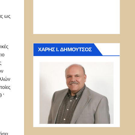
ας ως
ικές
ΧΆΡΗΣ Ι. ΔΗΜΟΎΤΣΟΣ
ιο
ς
ών
ελλών
ποίες
θ ‘
ήσει