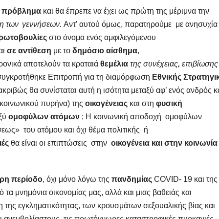
 πρόβλημα
και θα έπρεπε να έχει ως πρώτη της μέριμνα την
η των
γεννήσεων.
Αντ’ αυτού όμως, παρατηρούμε με ανησυχία
πρωτοβουλίες
στο όνομα ενός αμφιλεγόμενου
αι
σε αντίθεση
με το
δημόσιο αίσθημα
,
ρονικά αποτελούν τα κραταιά
θεμέλια
της συνέχειας
,
επιβίωσης
, συγκροτήθηκε Επιτροπή για τη διαμόρφωση
Εθνικής Στρατηγι
ακριβώς θα συνίσταται αυτή η ισότητα μεταξύ αφ’ ενός ανδρός κ
 κοινωνικού πυρήνα) της
οικογένειας
και στη
φυσική
ξύ
ομοφύλων ατόμων
; Η κοινωνική αποδοχή ομοφύλων
εως» του ατόμου και όχι θέμα πολιτικής ή
ιές
θα είναι οι επιπτώσεις στην
οικογένεια και στην κοινωνία
ρη περίοδο
, όχι μόνο λόγω της
πανδημίας
COVID- 19 και της
τα μνημόνια οικονομίας μας, αλλά και μιας βαθειάς και
η της εγκληματικότητας, των κρουσμάτων σεξουαλικής βίας και
αι ανεμβολίαστους, τις πρωτόγνωρες καταστροφικές πυρκαγιές