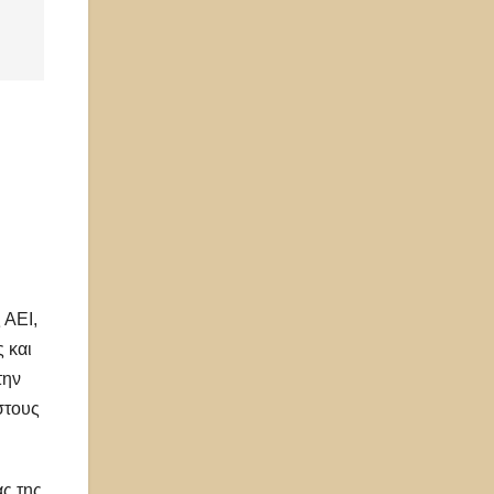
 ΑΕΙ,
 και
την
στους
ς της