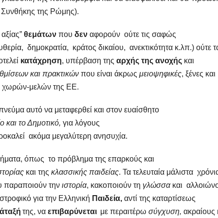
2 Συνθήκης της Ρώμης).
 αξίας”
θεμάτων
που
δεν
αφορούν ούτε τις σαφώς
θερία, δημοκρατία, κράτος δικαίου, ανεκτικότητα κ.λπ.) ούτε τ
οτελεί
κατάχρηση
, υπέρβαση της
αρχής της ανοχής
και
θμίσεων και πρακτικών
που είναι άκρως
μειοψηφικές
, ξένες και
ς χωρών-μελών της ΕΕ.
πνεύμα αυτό να μεταφερθεί και στον ευαίσθητο
 και το Δημοτικό,
για λόγους
προκαλεί ακόμα μεγαλύτερη ανησυχία.
λήματα, όπως το πρόβλημα της επαρκούς και
στορίας
και της
κλασσικής παιδείας
. Τα τελευταία μάλιστα χρόνι
υ παραποιούν την
ιστορία
, κακοποιούν τη
γλώσσα
και αλλοιών
αστροφικό για την Ελληνική
Παιδεία,
αντί της καταρτίσεως
άταξή
της, να
επιβαρύνεται
με περαιτέρω
σύγχυση,
ακραίους 