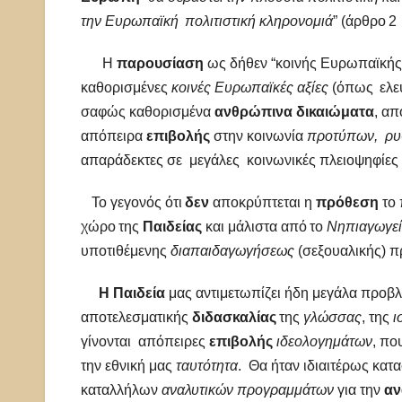
την Ευρωπαϊκή πολιτιστική κληρονομιά
” (άρθρο 
Η
παρουσίαση
ως δήθεν “κοινής Ευρωπαϊκής
καθορισμένες
κοινές Ευρωπαϊκές αξίες
(όπως ελευ
σαφώς καθορισμένα
ανθρώπινα δικαιώματα
, απ
απόπειρα
επιβολής
στην κοινωνία
προτύπων,
ρυ
απαράδεκτες σε μεγάλες κοινωνικές πλειοψηφίε
Το γεγονός ότι
δεν
αποκρύπτεται η
πρόθεση
το 
χώρο της
Παιδείας
και μάλιστα από το
Νηπιαγωγείο
υποτιθέμενης
διαπαιδαγωγήσεως
(σεξουαλικής) 
Η Παιδεία
μας αντιμετωπίζει ήδη μεγάλα προβ
αποτελεσματικής
διδασκαλίας
της
γλώσσας
, της
ι
γίνονται απόπειρες
επιβολής
ιδεολογημάτων
, πο
την εθνική μας
ταυτότητα
. Θα ήταν ιδιαιτέρως κατ
καταλλήλων
αναλυτικών προγραμμάτων
για την
αν