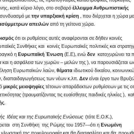
ένης, κατά κύριο λόγο, στο σοβαρό
έλλειμμα Ανθρωπιστικής
ε συνδυασμό με
την υπαρξιακή κρίση
, που διέρχεται η χώρα μ
ασύμμετρων απειλών
από τη γείτονα χώρα.
ρισμός
ότι οι ρυθμίσεις αυτές αναφέρονται σε δήθεν κοινές
αϊκές Συνθήκες και κοινές Ευρωπαϊκές πολιτικές και στρατηγ
ραγικό η
Ευρωπαϊκή Ένωση
(Ε.Ε), ενώ
δεν
κατοχυρώνει τα π
α
και η
ασφάλεια
των χωρών – μελών της ), να παρουσιάζεται ω
ν θέληση Ευρωπαϊκών λαών,
θέματα
ιδιωτικού δικαίου, κοινωνικ
ν, διαπαιδαγωγήσεως των νέων κ.λπ.
Δεν
είναι έργο των Βρυξ
πό
μικρές μειοψηφίες
τέτοιων απαράδεκτων ρυθμίσεων με τις ο
τικότητας
(τραυματίζοντας τις ευαίσθητες παιδικές ηλικίες ), κα
ής
.
ς Ιδέας και της Ευρωπαϊκής Ενώσεως
(τότε Ε.Ο.Κ.),
εται στη Συνθήκη της Ρώμης του 1957—ότι η
Ενωμένη
ι γλωσσική της ποικιλομορφία και θα διασφαλίσει και θα προωθ