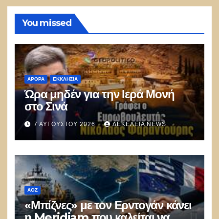
You missed
ΑΡΘΡΑ
ΕΚΚΛΗΣΊΑ
Ώρα μηδέν για την Ιερά Μονή
στο Σινά
7 ΑΥΓΟΎΣΤΟΥ 2026
ΔΕΚΈΛΕΙΑ NEWS
ΑΟΖ
«Μπίζνες» με τον Ερντογάν κάνει
η Meridiam που καλείται να