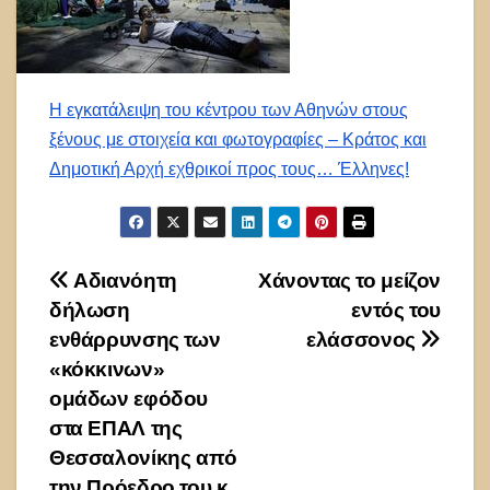
Η εγκατάλειψη του κέντρου των Αθηνών στους
ξένους με στοιχεία και φωτογραφίες – Κράτος και
Δημοτική Αρχή εχθρικοί προς τους… Έλληνες!
Πλοήγηση
Αδιανόητη
Χάνοντας το μείζον
δήλωση
εντός του
άρθρων
ενθάρρυνσης των
ελάσσονος
«κόκκινων»
ομάδων εφόδου
στα ΕΠΑΛ της
Θεσσαλονίκης από
την Πρόεδρο του κ.