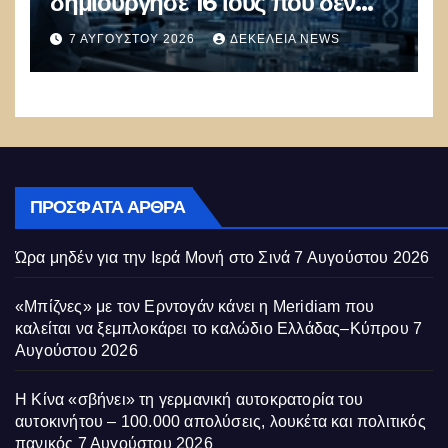
δημιούργησε 16 ιούς που δεν
υπάρχουν στη φύση –
7 ΑΥΓΟΎΣΤΟΥ 2026
ΔΕΚΈΛΕΙΑ NEWS
Συναγερμός: Ο εφιάλτης μόλις
άρχισε
ΠΡΌΣΦΑΤΑ ΆΡΘΡΑ
Ώρα μηδέν για την Ιερά Μονή στο Σινά
7 Αυγούστου 2026
«Μπίζνες» με τον Ερντογάν κάνει η Meridiam που
καλείται να ξεμπλοκάρει το καλώδιο Ελλάδας–Κύπρου
7
Αυγούστου 2026
Η Κίνα «σβήνει» τη γερμανική αυτοκρατορία του
αυτοκινήτου – 100.000 απολύσεις, λουκέτα και πολιτικός
πανικός
7 Αυγούστου 2026