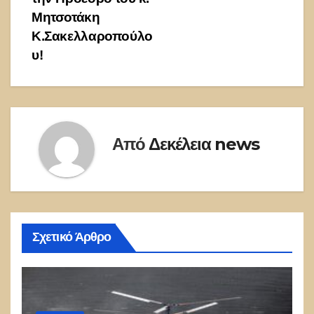
Μητσοτάκη
Κ.Σακελλαροπούλο
υ!
Από
Δεκέλεια news
Σχετικό Άρθρο