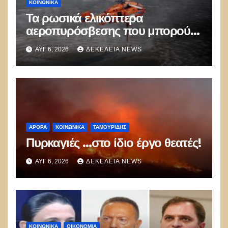
ΚΟΙΝΩΝΙΚΑ
Τα ρωσικά ελικόπτερα
αεροπυρόσβεσης που μπορούν
να ρίχνουν 5 τόνους νερού με 8
ΑΥΓ 6, 2026
ΔΕΚΈΛΕΙΑ NEWS
μποφόρ
ΑΡΘΡΑ
ΚΟΙΝΩΝΙΚΑ
ΤΑΜΟΥΡΊΔΗΣ
Πυρκαγιές …στο ίδιο έργο θεατές!
ΑΥΓ 6, 2026
ΔΕΚΈΛΕΙΑ NEWS
ΚΟΙΝΩΝΙΚΑ
ΟΙΚΟΝΟΜΙΑ