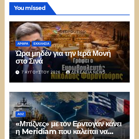
You missed
ΑΡΘΡΑ
ΕΚΚΛΗΣΊΑ
Ώρα μηδέν για την Ιερά Μονή
στο Σινά
7 ΑΥΓΟΎΣΤΟΥ 2026
ΔΕΚΈΛΕΙΑ NEWS
ΑΟΖ
«Μπίζνες» με τον Ερντογάν κάνει
η Meridiam που καλείται να