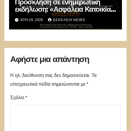
Πρόσκληση σε ενημερωτική
εκδήλωση: «Ασφάλεια Κατοικίας
πριν τις Διακοπές»
ΙΟΎΛ 29, 2026
ΔΕΚΈΛΕΙΑ NEWS
Αφήστε μια απάντηση
Η ηλ. διεύθυνση σας δεν δημοσιεύεται.
Τα
υποχρεωτικά πεδία σημειώνονται με
*
Σχόλιο
*