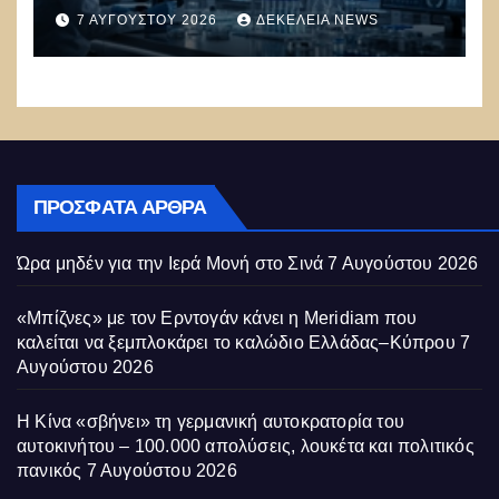
υπάρχουν στη φύση –
7 ΑΥΓΟΎΣΤΟΥ 2026
ΔΕΚΈΛΕΙΑ NEWS
Συναγερμός: Ο εφιάλτης μόλις
άρχισε
ΠΡΌΣΦΑΤΑ ΆΡΘΡΑ
Ώρα μηδέν για την Ιερά Μονή στο Σινά
7 Αυγούστου 2026
«Μπίζνες» με τον Ερντογάν κάνει η Meridiam που
καλείται να ξεμπλοκάρει το καλώδιο Ελλάδας–Κύπρου
7
Αυγούστου 2026
Η Κίνα «σβήνει» τη γερμανική αυτοκρατορία του
αυτοκινήτου – 100.000 απολύσεις, λουκέτα και πολιτικός
πανικός
7 Αυγούστου 2026