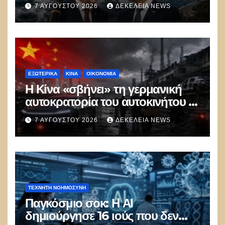
ξεμπλοκάρει το καλώδιο
7 ΑΥΓΟΎΣΤΟΥ 2026
ΔΕΚΈΛΕΙΑ NEWS
Ελλάδας–Κύπρου
ΕΞΩΤΕΡΙΚΑ
ΚΊΝΑ
ΟΙΚΟΝΟΜΙΑ
Η Κίνα «σβήνει» τη γερμανική
αυτοκρατορία του αυτοκινήτου –
100.000 απολύσεις, λουκέτα και
7 ΑΥΓΟΎΣΤΟΥ 2026
ΔΕΚΈΛΕΙΑ NEWS
πολιτικός πανικός
ΤΕΧΝΗΤΉ ΝΟΗΜΟΣΎΝΗ
Παγκόσμιο σοκ: Η ΑΙ
δημιούργησε 16 ιούς που δεν