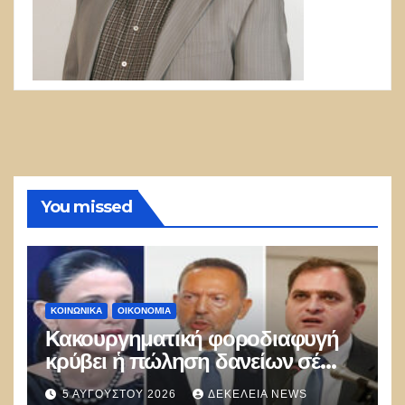
You missed
ΚΟΙΝΩΝΙΚΑ
ΟΙΚΟΝΟΜΙΑ
Κακουργηματική φοροδιαφυγή
κρύβει ἡ πώληση δανείων σέ
funds
5 ΑΥΓΟΎΣΤΟΥ 2026
ΔΕΚΈΛΕΙΑ NEWS