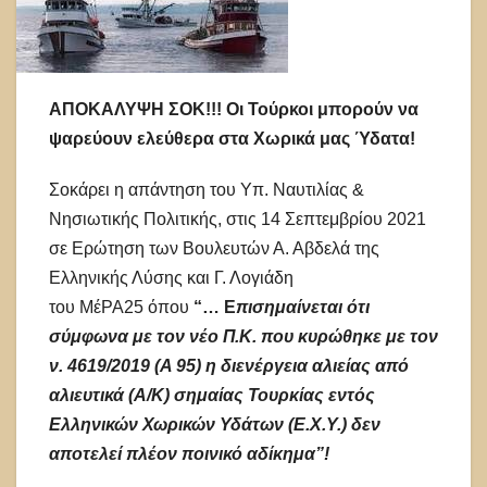
ΑΠΟΚΑΛΥΨΗ ΣΟΚ!!! Οι Τούρκοι μπορούν να
ψαρεύουν ελεύθερα στα Χωρικά μας Ύδατα!
Σοκάρει η απάντηση του Υπ. Ναυτιλίας &
Νησιωτικής Πολιτικής, στις 14 Σεπτεμβρίου 2021
σε Ερώτηση των Βουλευτών Α. Αβδελά της
Ελληνικής Λύσης και Γ. Λογιάδη
του ΜέΡΑ25 όπου
“… Ε
πισημαίνεται ότι
σύμφωνα με τον νέο Π.Κ. που κυρώθηκε με τον
ν. 4619/2019 (Α 95) η διενέργεια αλιείας από
αλιευτικά (Α/Κ) σημαίας Τουρκίας εντός
Ελληνικών Χωρικών Υδάτων (Ε.Χ.Υ.) δεν
αποτελεί πλέον ποινικό αδίκημα”!