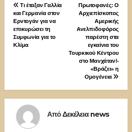
Πλοήγηση
Τι έταξαν Γαλλία
Πρωτοφανές: Ο
και Γερμανία στον
Αρχιεπίσκοπος
άρθρων
Ερντογάν για να
Αμερικής
επικυρώσει τη
Ανελπιδοφόρος
Συμφωνία για το
παρέστη στα
Κλίμα
εγκαίνια του
Τουρκικού Κέντρου
στο Μανχάταν!-
«Βράζει» η
Ομογένεια
Από
Δεκέλεια news