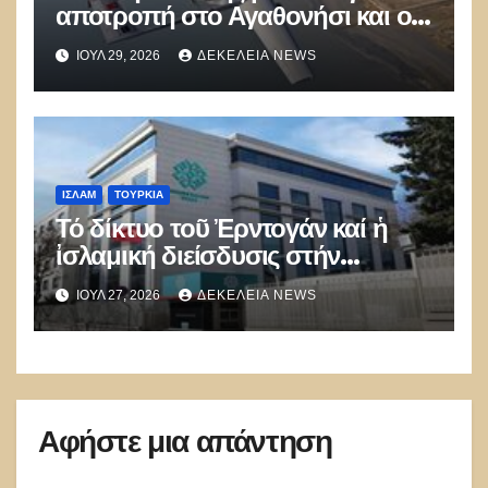
αποτροπή στο Αγαθονήσι και οι
Τούρκοι παραβίαζαν με ΑΦΝΣ
ΙΟΎΛ 29, 2026
ΔΕΚΈΛΕΙΑ NEWS
και drone
ΙΣΛΑΜ
ΤΟΥΡΚΊΑ
Τό δίκτυο τοῦ Ἐρντογάν καί ἡ
ἰσλαμική διείσδυσις στήν
Εὐρώπη
ΙΟΎΛ 27, 2026
ΔΕΚΈΛΕΙΑ NEWS
Αφήστε μια απάντηση