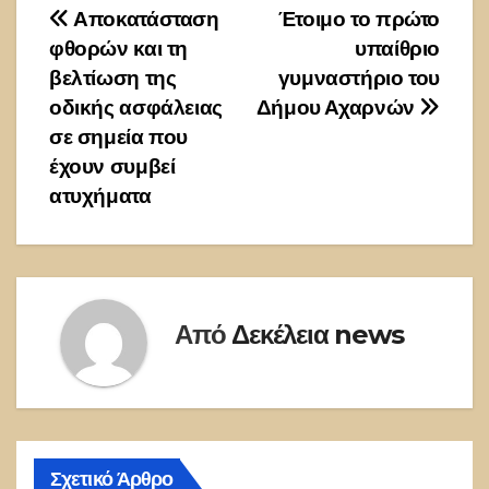
Πλοήγηση
Αποκατάσταση
Έτοιμο το πρώτο
φθορών και τη
υπαίθριο
άρθρων
βελτίωση της
γυμναστήριο του
οδικής ασφάλειας
Δήμου Αχαρνών
σε σημεία που
έχουν συμβεί
ατυχήματα
Από
Δεκέλεια news
Σχετικό Άρθρο