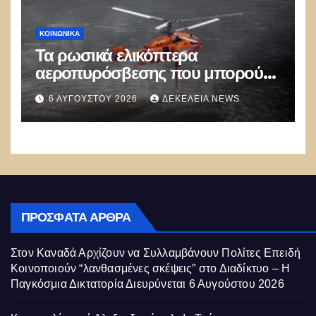
ΚΟΙΝΩΝΙΚΑ
Τα ρωσικά ελικόπτερα
αεροπυρόσβεσης που μπορούν
να ρίχνουν 5 τόνους νερού με 8
6 ΑΥΓΟΎΣΤΟΥ 2026
ΔΕΚΈΛΕΙΑ NEWS
μποφόρ
ΠΡΌΣΦΑΤΑ ΆΡΘΡΑ
Στον Καναδά Αρχίζουν να Συλλαμβάνουν Πολίτες Επειδή
Κοινοποιούν “λανθασμένες σκέψεις” στο Διαδίκτυο – Η
Παγκόσμια Δικτατορία Διευρύνεται
6 Αυγούστου 2026