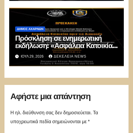
ΔΉΜΟΣ ΑΧΑΡΝΏΝ
Πρόσκληση σε ενημερωτική
εκδήλωση: «Ασφάλεια Κατοικίας
πριν τις Διακοπές»
ΙΟΎΛ 29, 2026
ΔΕΚΈΛΕΙΑ NEWS
Αφήστε μια απάντηση
Η ηλ. διεύθυνση σας δεν δημοσιεύεται.
Τα
υποχρεωτικά πεδία σημειώνονται με
*