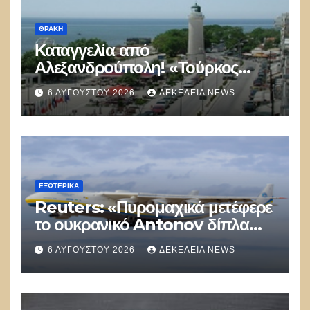
ΘΡΆΚΗ
Καταγγελία από
Αλεξανδρούπολη! «Τούρκος
αστυνομικός επέδειξε ταυτότητα
6 ΑΥΓΟΎΣΤΟΥ 2026
ΔΕΚΈΛΕΙΑ NEWS
και έκανε υποδείξεις σε Έλληνα
πολίτη»
ΕΞΩΤΕΡΙΚΑ
Reuters: «Πυρομαχικά μετέφερε
το ουκρανικό Antonov δίπλα
στο οποίο βρέθηκε το drone στη
6 ΑΥΓΟΎΣΤΟΥ 2026
ΔΕΚΈΛΕΙΑ NEWS
Λειψία»