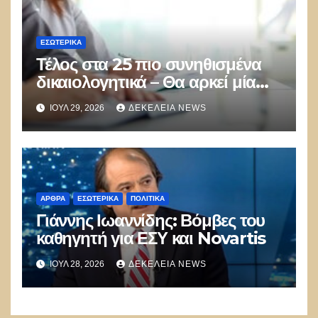
ΕΣΩΤΕΡΙΚΑ
Τέλος στα 25 πιο συνηθισμένα
δικαιολογητικά – Θα αρκεί μία
υπεύθυνη δήλωση σε
ΙΟΎΛ 29, 2026
ΔΕΚΈΛΕΙΑ NEWS
συναλλαγές με το Δημόσιο
ΑΡΘΡΑ
ΕΣΩΤΕΡΙΚΑ
ΠΟΛΙΤΙΚΑ
Γιάννης Ιωαννίδης: Βόμβες του
καθηγητή για ΕΣΥ και Novartis
ΙΟΎΛ 28, 2026
ΔΕΚΈΛΕΙΑ NEWS