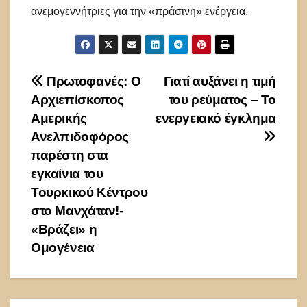
ανεμογεννήτριες για την «πράσινη» ενέργεια.
Πλοήγηση
Πρωτοφανές: Ο
Γιατί αυξάνει η τιμή
Αρχιεπίσκοπος
του ρεύματος – Το
άρθρων
Αμερικής
ενεργειακό έγκλημα
Ανελπιδοφόρος
παρέστη στα
εγκαίνια του
Τουρκικού Κέντρου
στο Μανχάταν!-
«Βράζει» η
Ομογένεια