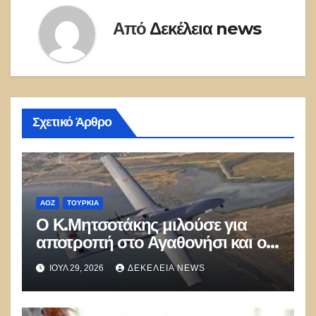
Από
Δεκέλεια news
Σχετικό Άρθρο
ΑΟΖ
ΤΟΥΡΚΊΑ
Ο Κ.Μητσοτάκης μιλούσε για
αποτροπή στο Αγαθονήσι και οι
Τούρκοι παραβίαζαν με ΑΦΝΣ
ΙΟΎΛ 29, 2026
ΔΕΚΈΛΕΙΑ NEWS
και drone