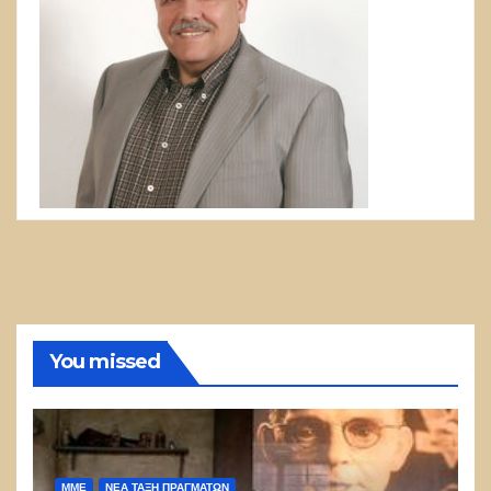
You missed
ΜΜΕ
ΝΈΑ ΤΆΞΗ ΠΡΑΓΜΆΤΩΝ