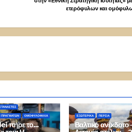
στην «Εθνική Στρατηγική Ισότητας» μ
ετερόφυλων και ομόφυλ
ΤΑΝΑΣΤΕΣ
Η ΠΡΑΓΜΆΤΩΝ
ΟΜΟΦΥΛΟΦΙΛΊΑ
ΕΞΩΤΕΡΙΚΑ
ΠΕΡΣΊΑ
lei πήρε το…
Βαλτικό ανέκδοτο 