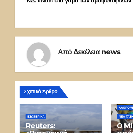
ΝΔ: «Ναι» στο γάμο των ομοφυλοφίλων
Από
Δεκέλεια news
Σχετικό Άρθρο
ΛΑΘΡΟΜΕ
ΕΞΩΤΕΡΙΚΑ
ΝΈΑ ΤΆΞ
Reuters:
Ο Mi