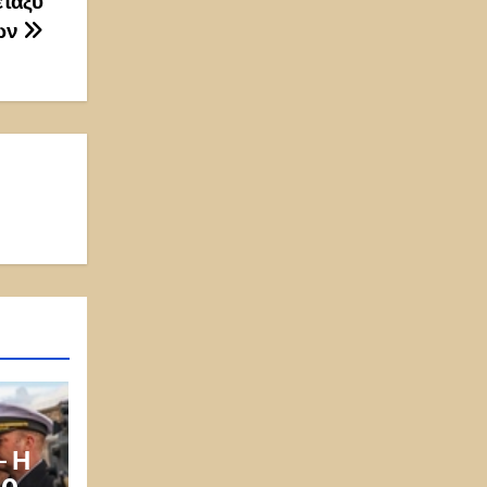
εταξύ
ων
– Η