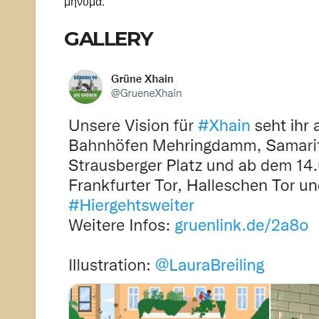
μήνυμα.
GALLERY