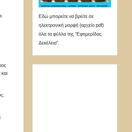
ι
Εδώ μπορείτε να βρείτε σε
ηλεκτρονική μορφή (αρχείο pdf)
όλα τα φύλλα της “Εφημερίδας
Δεκέλεια”.
ρος
 και
ς.
ς
η