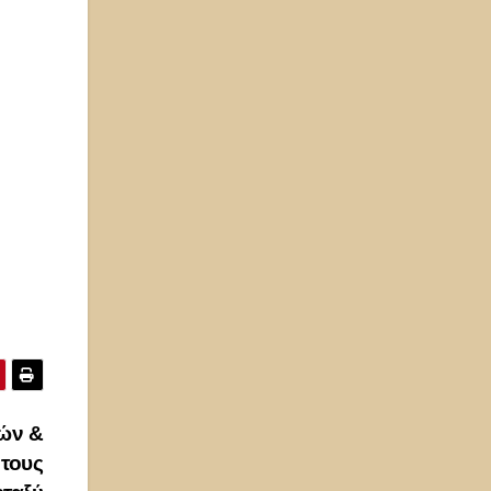
τών &
 τους