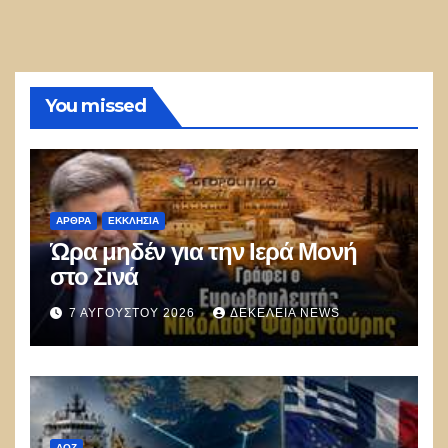
You missed
ΑΡΘΡΑ
ΕΚΚΛΗΣΊΑ
Ώρα μηδέν για την Ιερά Μονή
στο Σινά
7 ΑΥΓΟΎΣΤΟΥ 2026
ΔΕΚΈΛΕΙΑ NEWS
ΑΟΖ