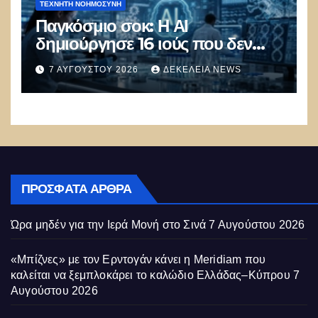
ΤΕΧΝΗΤΉ ΝΟΗΜΟΣΎΝΗ
Παγκόσμιο σοκ: Η ΑΙ
δημιούργησε 16 ιούς που δεν
υπάρχουν στη φύση –
7 ΑΥΓΟΎΣΤΟΥ 2026
ΔΕΚΈΛΕΙΑ NEWS
Συναγερμός: Ο εφιάλτης μόλις
άρχισε
ΠΡΌΣΦΑΤΑ ΆΡΘΡΑ
Ώρα μηδέν για την Ιερά Μονή στο Σινά
7 Αυγούστου 2026
«Μπίζνες» με τον Ερντογάν κάνει η Meridiam που
καλείται να ξεμπλοκάρει το καλώδιο Ελλάδας–Κύπρου
7
Αυγούστου 2026