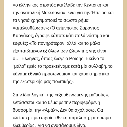
«ο ελληνικός στρατός κατέλαβε την Κεντρική και
την ανατολική Μακεδονία», ενώ για την Ήπειρο και
τα νησιά χρησιμοποιεί το σωστό ρήμα
«απελευθέρωσε»; (Ο αείμνηστος Σαράντος
Καργάκος, έγραψε κάποτε κάτι πολύ νόστιμο και
ευφυές: «Το πονηρότερον, αλλά και το μάλα
εξαπατώμενον εξ όλων των ζώων της γης είναι
ο… Έλληνας, όπως έλεγε ο Ροϊδης. Εκείνο το
“μάλα” εμείς το προεκτείναμε κατά μία συλλαβή, το
κάναμε εθνικό προσωνύμιο» και χαρακτηριστικό
της εξωτερικής μας πολιτικής).
Στην ίδια λογική, της «εξουθενωμένης μαϊμούς»,
εντάσσεται και το θέμα με την περιφερόμενη
δυσοσμία, την «Αμάλ». Δεν θα σχολιάσω. Θα
κλείσω με μια ωραία εθνική παρέλαση, με άρωμα
ελευθερίας, για να ανασάνουμε λίγο.