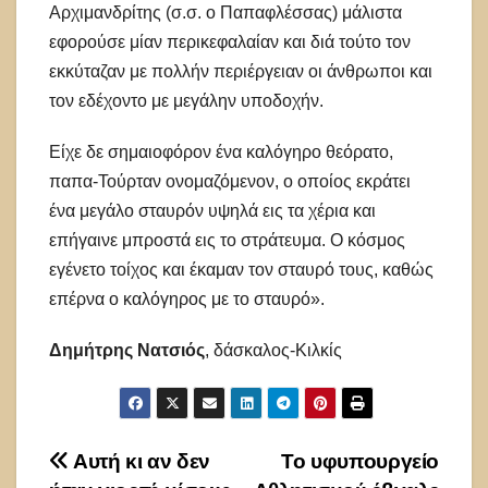
Αρχιμανδρίτης (σ.σ. ο Παπαφλέσσας) μάλιστα
εφορούσε μίαν περικεφαλαίαν και διά τούτο τον
εκκύταζαν με πολλήν περιέργειαν οι άνθρωποι και
τον εδέχοντο με μεγάλην υποδοχήν.
Είχε δε σημαιοφόρον ένα καλόγηρο θεόρατο,
παπα-Τούρταν ονομαζόμενον, ο οποίος εκράτει
ένα μεγάλο σταυρόν υψηλά εις τα χέρια και
επήγαινε μπροστά εις το στράτευμα. Ο κόσμος
εγένετο τοίχος και έκαμαν τον σταυρό τους, καθώς
επέρνα ο καλόγηρος με το σταυρό».
Δημήτρης Νατσιός
, δάσκαλος-Κιλκίς
Πλοήγηση
Αυτή κι αν δεν
Το υφυπουργείο