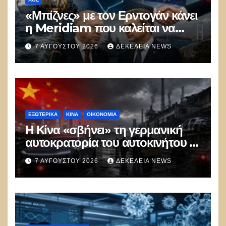
«Μπίζνες» με τον Ερντογάν κάνει
η Meridiam που καλείται να
ξεμπλοκάρει το καλώδιο
7 ΑΥΓΟΎΣΤΟΥ 2026
ΔΕΚΈΛΕΙΑ NEWS
Ελλάδας–Κύπρου
ΕΞΩΤΕΡΙΚΑ
ΚΊΝΑ
ΟΙΚΟΝΟΜΙΑ
Η Κίνα «σβήνει» τη γερμανική
αυτοκρατορία του αυτοκινήτου –
100.000 απολύσεις, λουκέτα και
7 ΑΥΓΟΎΣΤΟΥ 2026
ΔΕΚΈΛΕΙΑ NEWS
πολιτικός πανικός