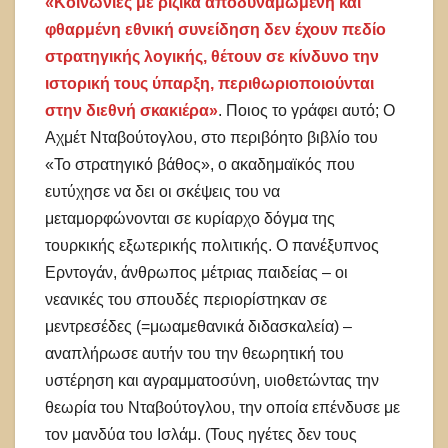
«Κοινωνίες με ριζικά αποδυναμωμένη και
φθαρμένη εθνική συνείδηση δεν έχουν πεδίο
στρατηγικής λογικής, θέτουν σε κίνδυνο την
ιστορική τους ύπαρξη, περιθωριοποιούνται
στην διεθνή σκακιέρα»
. Ποιος το γράφει αυτό; Ο
Αχμέτ Νταβούτογλου, στο περιβόητο βιβλίο του
«Το στρατηγικό βάθος», ο ακαδημαϊκός που
ευτύχησε να δει οι σκέψεις του να
μεταμορφώνονται σε κυρίαρχο δόγμα της
τουρκικής εξωτερικής πολιτικής. Ο πανέξυπνος
Ερντογάν, άνθρωπος μέτριας παιδείας – οι
νεανικές του σπουδές περιορίστηκαν σε
μεντρεσέδες (=μωαμεθανικά διδασκαλεία) –
αναπλήρωσε αυτήν του την θεωρητική του
υστέρηση και αγραμματοσύνη, υιοθετώντας την
θεωρία του Νταβούτογλου, την οποία επένδυσε με
τον μανδύα του Ισλάμ. (Τους ηγέτες δεν τους