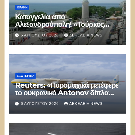
ΘΡΆΚΗ
Καταγγελία από
Αλεξανδρούπολη! «Τούρκος
αστυνομικός επέδειξε ταυτότητα
6 ΑΥΓΟΎΣΤΟΥ 2026
ΔΕΚΈΛΕΙΑ NEWS
και έκανε υποδείξεις σε Έλληνα
πολίτη»
ΕΞΩΤΕΡΙΚΑ
Reuters: «Πυρομαχικά μετέφερε
το ουκρανικό Antonov δίπλα
στο οποίο βρέθηκε το drone στη
6 ΑΥΓΟΎΣΤΟΥ 2026
ΔΕΚΈΛΕΙΑ NEWS
Λειψία»