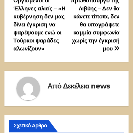
Οργισμένοι οι
πρωθυπουργό της
άρθρων
Έλληνες αλιείς – «Η
Λιβύης – Δεν θα
κυβέρνηση δεν μας
κάνετε τίποτα, δεν
δίνει έγκριση να
θα υπογράψετε
ψαρέψουμε ενώ οι
καμμία συμφωνία
Τούρκοι ψαράδες
χωρίς την έγκρισή
αλωνίζουν»
μου
Από
Δεκέλεια news
Σχετικό Άρθρο