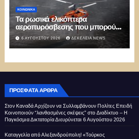
ΚΟΙΝΩΝΙΚΑ
Τα ρωσικά ελικόπτερα
αεροπυρόσβεσης που μπορούν
να ρίχνουν 5 τόνους νερού με 8
6 ΑΥΓΟΎΣΤΟΥ 2026
ΔΕΚΈΛΕΙΑ NEWS
μποφόρ
ΠΡΌΣΦΑΤΑ ΆΡΘΡΑ
Στον Καναδά Αρχίζουν να Συλλαμβάνουν Πολίτες Επειδή
Κοινοποιούν “λανθασμένες σκέψεις” στο Διαδίκτυο – Η
Παγκόσμια Δικτατορία Διευρύνεται
6 Αυγούστου 2026
Καταγγελία από Αλεξανδρούπολη! «Τούρκος