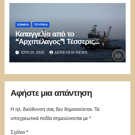
ΕΘΝΙΚΑ
ΤΟΥΡΚΊΑ
Καταγγελία από το
“Αρχιπέλαγος”! Τέσσερις
τουρκικές μηχανότρατες
ΙΟΎΛ 24, 2026
ΔΕΚΈΛΕΙΑ NEWS
αλιεύουν επί μία εβδομάδα σε
ελληνικά ύδατα
Αφήστε μια απάντηση
Η ηλ. διεύθυνση σας δεν δημοσιεύεται.
Τα
υποχρεωτικά πεδία σημειώνονται με
*
Σχόλιο
*