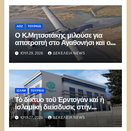
ΑΟΖ
ΤΟΥΡΚΊΑ
Ο Κ.Μητσοτάκης μιλούσε για
αποτροπή στο Αγαθονήσι και οι
Τούρκοι παραβίαζαν με ΑΦΝΣ
ΙΟΎΛ 29, 2026
ΔΕΚΈΛΕΙΑ NEWS
και drone
ΙΣΛΑΜ
ΤΟΥΡΚΊΑ
Τό δίκτυο τοῦ Ἐρντογάν καί ἡ
ἰσλαμική διείσδυσις στήν
Εὐρώπη
ΙΟΎΛ 27, 2026
ΔΕΚΈΛΕΙΑ NEWS