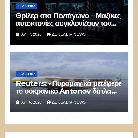
ΕΞΩΤΕΡΙΚΑ
Θρίλερ στο Πεντάγωνο – Μαζικές
αυτοκτονίες συγκλονίζουν τον
μυστικό στρατό
ΑΥΓ 7, 2026
ΔΕΚΈΛΕΙΑ NEWS
κυβερνοπολέμου των ΗΠΑ
ΕΞΩΤΕΡΙΚΑ
Reuters: «Πυρομαχικά μετέφερε
το ουκρανικό Antonov δίπλα
στο οποίο βρέθηκε το drone στη
ΑΥΓ 6, 2026
ΔΕΚΈΛΕΙΑ NEWS
Λειψία»