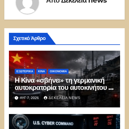
Από
Δεκέλεια news
Σχετικό Άρθρο
ΕΞΩΤΕΡΙΚΑ
ΚΊΝΑ
ΟΙΚΟΝΟΜΙΑ
Η Κίνα «σβήνει» τη γερμανική
αυτοκρατορία του αυτοκινήτου –
100.000 απολύσεις, λουκέτα και
ΑΥΓ 7, 2026
ΔΕΚΈΛΕΙΑ NEWS
πολιτικός πανικός