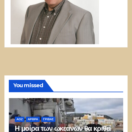
You missed
ΑΟΖ
ΑΡΘΡΑ
ΓΡΊΒΑΣ
Η μοίρα των ωκεανών θα κριθεί