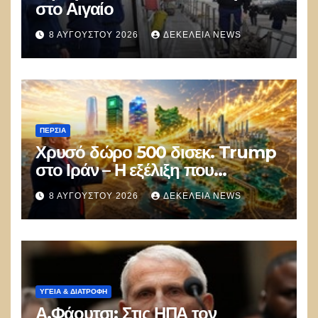
στο Αιγαίο
8 ΑΥΓΟΎΣΤΟΥ 2026
ΔΕΚΈΛΕΙΑ NEWS
ΠΕΡΣΊΑ
Χρυσό δώρο 500 δισεκ. Trump
στο Ιράν – Η εξέλιξη που
αποδίδει κέρδη μεγαλύτερα από
8 ΑΥΓΟΎΣΤΟΥ 2026
ΔΕΚΈΛΕΙΑ NEWS
τις Apple, Nvidia και Google
ΥΓΕΙΑ & ΔΙΑΤΡΟΦΗ
Α.Φάουτσι: Στις ΗΠΑ τον