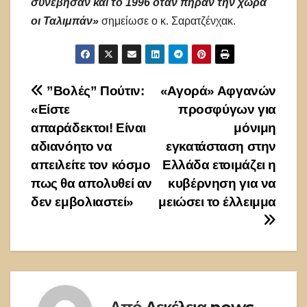
συνέβησαν και το 1996 όταν πήραν την χώρα
οι Ταλιμπάν»
σημείωσε ο κ. Σαρατζένχακ.
Πλοήγηση
”Βολές” Πούτιν:
«Αγορά» Αφγανών
«Είστε
προσφύγων για
άρθρων
απαράδεκτοι! Είναι
μόνιμη
αδιανόητο να
εγκατάσταση στην
απειλείτε τον κόσμο
Ελλάδα ετοιμάζει η
πως θα απολυθεί αν
κυβέρνηση για να
δεν εμβολιαστεί»
μειώσει το έλλειμμα