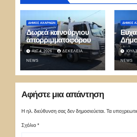
ΔΉΜΟΣ ΑΧΑΡΝΏΝ
ΔΉΜΟΣ Α
Δωρεά καινούργιου
Ευχα
απορριμματοφόρου
Δήμο
τον 
ΑΥΓ 4, 2026
ΔΕΚΈΛΕΙΑ
ΙΟΎΛ 
δωρε
NEWS
NEWS
Αφήστε μια απάντηση
Η ηλ. διεύθυνση σας δεν δημοσιεύεται.
Τα υποχρεωτι
Σχόλιο
*