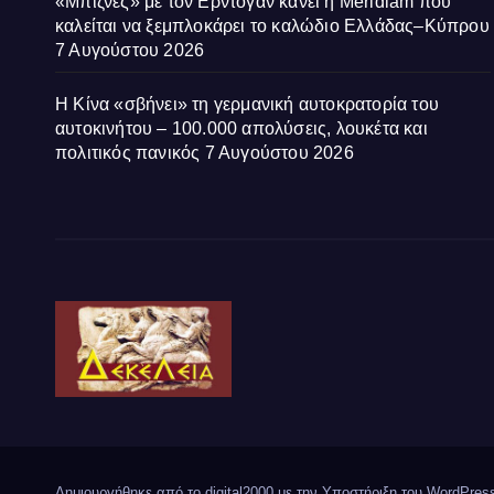
«Μπίζνες» με τον Ερντογάν κάνει η Meridiam που
καλείται να ξεμπλοκάρει το καλώδιο Ελλάδας–Κύπρου
7 Αυγούστου 2026
Η Κίνα «σβήνει» τη γερμανική αυτοκρατορία του
αυτοκινήτου – 100.000 απολύσεις, λουκέτα και
πολιτικός πανικός
7 Αυγούστου 2026
Δημιουργήθηκε από το digital2000 με την Υποστήριξη του WordPre