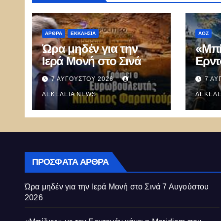
ΑΡΘΡΑ
ΕΚΚΛΗΣΊΑ
ΑΟΖ
Ώρα μηδέν για την
«Μπί
Ιερά Μονή στο Σινά
Ερντ
Mer
7 ΑΥΓΟΎΣΤΟΥ 2026
7 ΑΥ
καλεί
ΔΕΚΈΛΕΙΑ NEWS
ξεμπ
ΔΕΚΈΛΕ
καλώ
Κύπ
ΠΡΌΣΦΑΤΑ ΆΡΘΡΑ
Ώρα μηδέν για την Ιερά Μονή στο Σινά
7 Αυγούστου
2026