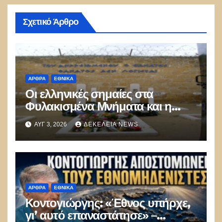
Σχετικό Άρθρο
ΑΡΘΡΑ
ΕΘΝΙΚΑ
Οι ελληνικές σημαίες στα
Φυλακισμένα Μνήματα και η
λήθη των δικών μας παιδιών
ΑΥΓ 3, 2026
ΔΕΚΈΛΕΙΑ NEWS
ΑΡΘΡΑ
ΕΘΝΙΚΑ
Κοντογιώργης: «Έθνος υπήρχε,
γι’ αυτό επαναστάτησε» –