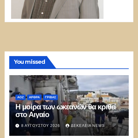
You missed
ΑΟΖ
ΑΡΘΡΑ
ΓΡΊΒΑΣ
Η μοίρα των ωκεανών θα κριθεί
στο Αιγαίο
8 ΑΥΓΟΎΣΤΟΥ 2026
ΔΕΚΈΛΕΙΑ NEWS