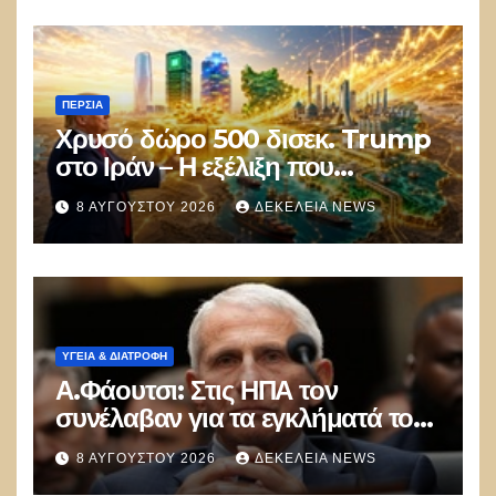
ΠΕΡΣΊΑ
Χρυσό δώρο 500 δισεκ. Trump
στο Ιράν – Η εξέλιξη που
αποδίδει κέρδη μεγαλύτερα από
8 ΑΥΓΟΎΣΤΟΥ 2026
ΔΕΚΈΛΕΙΑ NEWS
τις Apple, Nvidia και Google
ΥΓΕΙΑ & ΔΙΑΤΡΟΦΗ
Α.Φάουτσι: Στις ΗΠΑ τον
συνέλαβαν για τα εγκλήματά του
στην πανδημία – Στην Ελλάδα
8 ΑΥΓΟΎΣΤΟΥ 2026
ΔΕΚΈΛΕΙΑ NEWS
τον έκαναν μέλος της Ακαδημίας