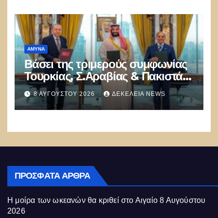
Αθηνών!
ΑΜΥΝΑ
Βάσει της τριμερούς συμφωνίας
Τουρκίας, Σ.Αραβίας & Πακιστάν
θα πολεμήσουν Ριάντ και
8 ΑΥΓΟΎΣΤΟΥ 2026
ΔΕΚΈΛΕΙΑ NEWS
Ισλαμαμπάντ κατά της Ελλάδας!
ΠΡΌΣΦΑΤΑ ΆΡΘΡΑ
Η μοίρα των ωκεανών θα κριθεί στο Αιγαίο
8 Αυγούστου
2026