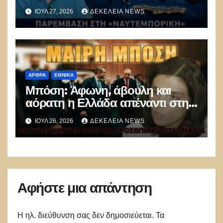
Καταπέλτης για όσους αρνούνται
ΙΟΎΛ 27, 2026
ΔΕΚΈΛΕΙΑ NEWS
την ελληνική συνέχεια
ΑΡΘΡΑ
ΕΘΝΙΚΑ
Μπόση: Άφωνη, άβουλη και
αόρατη η Ελλάδα απέναντι στην
Τουρκία
ΙΟΎΛ 26, 2026
ΔΕΚΈΛΕΙΑ NEWS
Αφήστε μια απάντηση
Η ηλ. διεύθυνση σας δεν δημοσιεύεται.
Τα