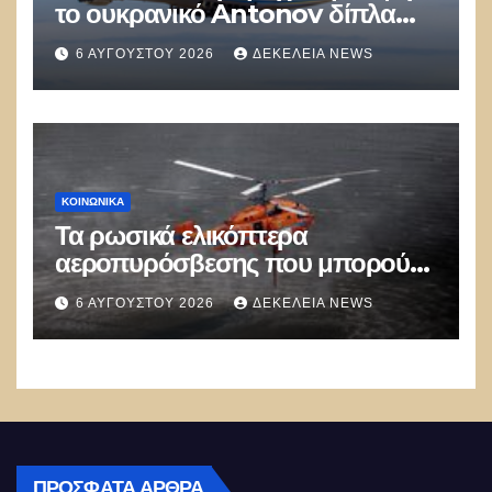
το ουκρανικό Antonov δίπλα
στο οποίο βρέθηκε το drone στη
6 ΑΥΓΟΎΣΤΟΥ 2026
ΔΕΚΈΛΕΙΑ NEWS
Λειψία»
ΚΟΙΝΩΝΙΚΑ
Τα ρωσικά ελικόπτερα
αεροπυρόσβεσης που μπορούν
να ρίχνουν 5 τόνους νερού με 8
6 ΑΥΓΟΎΣΤΟΥ 2026
ΔΕΚΈΛΕΙΑ NEWS
μποφόρ
ΠΡΌΣΦΑΤΑ ΆΡΘΡΑ