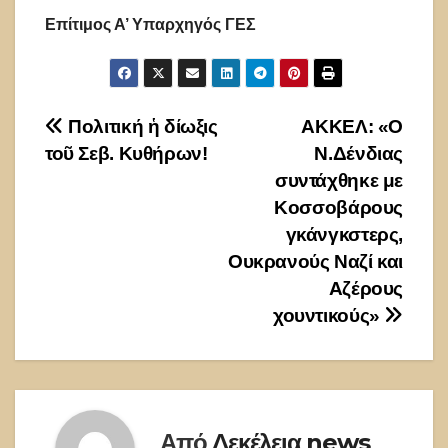
Επίτιμος Α’ Υπαρχηγός ΓΕΣ
Πλοήγηση
Πολιτική ἡ δίωξις
ΑΚΚΕΛ: «Ο
τοῦ Σεβ. Κυθήρων!
Ν.Δένδιας
άρθρων
συντάχθηκε με
Κοσσοβάρους
γκάνγκστερς,
Ουκρανούς Ναζί και
Αζέρους
χουντικούς»
Από
Δεκέλεια news