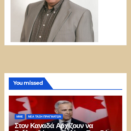
You missed
ΜΜΕ
ΝΈΑ ΤΆΞΗ ΠΡΑΓΜΆΤΩΝ
Στον Καναδά Αρχίζουν να