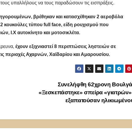
ν τους υπαλλήλους να τους παραδώσουν τις εισπράξεις.
ατηγορουμένων, βρέθηκαν και κατασχέθηκαν 2 αεροβόλα
 2 κουκούλες τύπου full face, είδη ρουχισμού που
ν, I.X αυτοκίνητο και μοτοσικλέτα.
έρευνα,
έχουν εξιχνιαστεί 8 περιπτώσεις ληστειών σε
ις περιοχές Αχαρνών, Χαϊδαρίου και Αμαρουσίου.
Συνελήφθη 62χρονη Βουλγά
«Ξεσκεπάστηκε» σπείρα «γιατρών»
εξαπατούσαν ηλικιωμέν