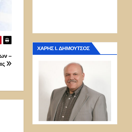
ΧΆΡΗΣ Ι. ΔΗΜΟΎΤΣΟΣ
ων –
ίας