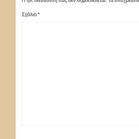
Η ηλ. διεύθυνση σας δεν δημοσιεύεται.
Τα υποχρεωτι
Σχόλιο
*