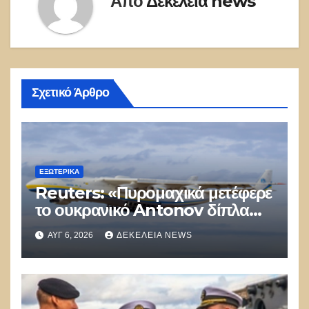
Από
Δεκέλεια news
Σχετικό Άρθρο
ΕΞΩΤΕΡΙΚΑ
Reuters: «Πυρομαχικά μετέφερε
το ουκρανικό Antonov δίπλα
στο οποίο βρέθηκε το drone στη
ΑΥΓ 6, 2026
ΔΕΚΈΛΕΙΑ NEWS
Λειψία»