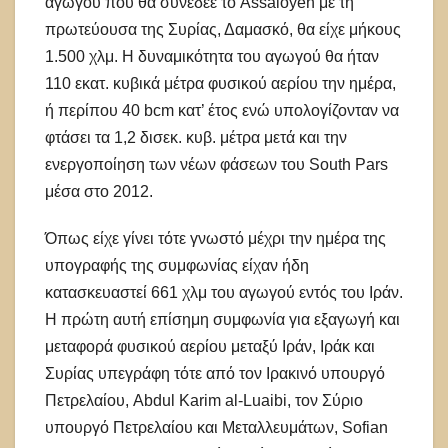
αγωγού που θα συνέδεε το Assaloyeh με τη
πρωτεύουσα της Συρίας, Δαμασκό, θα είχε μήκους
1.500 χλμ. Η δυναμικότητα του αγωγού θα ήταν
110 εκατ. κυβικά μέτρα φυσικού αερίου την ημέρα,
ή περίπου 40 bcm κατ’ έτος ενώ υπολογίζονταν να
φτάσει τα 1,2 δισεκ. κυβ. μέτρα μετά και την
ενεργοποίηση των νέων φάσεων του South Pars
μέσα στο 2012.
Όπως είχε γίνει τότε γνωστό μέχρι την ημέρα της
υπογραφής της συμφωνίας είχαν ήδη
κατασκευαστεί 661 χλμ του αγωγού εντός του Ιράν.
Η πρώτη αυτή επίσημη συμφωνία για εξαγωγή και
μεταφορά φυσικού αερίου μεταξύ Ιράν, Ιράκ και
Συρίας υπεγράφη τότε από τον Ιρακινό υπουργό
Πετρελαίου, Abdul Karim al-Luaibi, τον Σύριο
υπουργό Πετρελαίου και Μεταλλευμάτων, Sofian