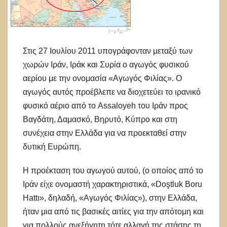
Στις 27 Ιουλίου 2011 υπογράφονταν μεταξύ των
χωρών Ιράν, Ιράκ και Συρία ο αγωγός φυσικού
αερίου με την ονομασία «Αγωγός Φιλίας». Ο
αγωγός αυτός προέβλεπε να διοχετεύει το ιρανικό
φυσικό αέριο από το Assaloyeh του Ιράν προς
Βαγδάτη, Δαμασκό, Βηρυτό, Κύπρο και στη
συνέχεια στην Ελλάδα για να προεκταθεί στην
δυτική Ευρώπη.
Η προέκταση του αγωγού αυτού, (ο οποίος από το
Ιράν είχε ονομαστή χαρακτηριστικά, «Doştluk Boru
Hattı», δηλαδή, «Αγωγός Φιλίας»), στην Ελλάδα,
ήταν μια από τις βασικές αιτίες για την απότομη και
για πολλούς ανεξήγητη τότε αλλαγή της στάσης τη