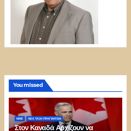
You missed
ΜΜΕ
ΝΈΑ ΤΆΞΗ ΠΡΑΓΜΆΤΩΝ
Στον Καναδά Αρχίζουν να