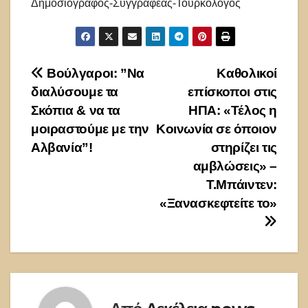
Δημοσιογράφος-Συγγραφέας-Τουρκολόγος
Πλοήγηση
Βούλγαροι: ”Να
Καθολικοί
διαλύσουμε τα
επίσκοποι στις
άρθρων
Σκόπια & να τα
ΗΠΑ: «Τέλος η
μοιραστούμε με την
Κοινωνία σε όποιον
Αλβανία”!
στηρίζει τις
αμβλώσεις» –
Τ.Μπάιντεν:
«Ξανασκεφτείτε το»