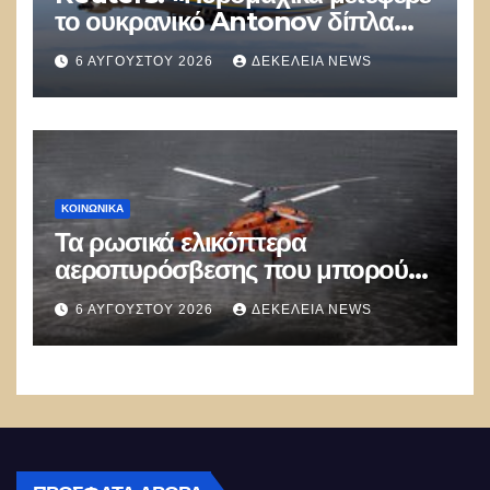
το ουκρανικό Antonov δίπλα
στο οποίο βρέθηκε το drone στη
6 ΑΥΓΟΎΣΤΟΥ 2026
ΔΕΚΈΛΕΙΑ NEWS
Λειψία»
ΚΟΙΝΩΝΙΚΑ
Τα ρωσικά ελικόπτερα
αεροπυρόσβεσης που μπορούν
να ρίχνουν 5 τόνους νερού με 8
6 ΑΥΓΟΎΣΤΟΥ 2026
ΔΕΚΈΛΕΙΑ NEWS
μποφόρ