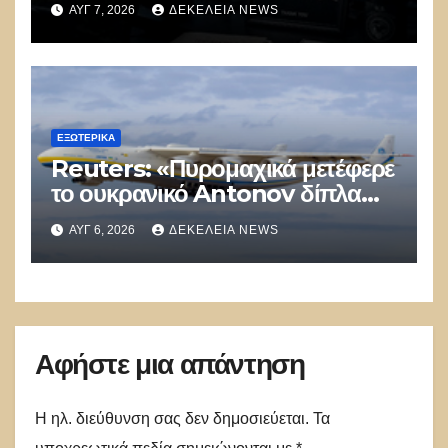
ΑΥΓ 7, 2026
ΔΕΚΈΛΕΙΑ NEWS
κυβερνοπολέμου των ΗΠΑ
ΕΞΩΤΕΡΙΚΑ
Reuters: «Πυρομαχικά μετέφερε
το ουκρανικό Antonov δίπλα
στο οποίο βρέθηκε το drone στη
ΑΥΓ 6, 2026
ΔΕΚΈΛΕΙΑ NEWS
Λειψία»
Αφήστε μια απάντηση
Η ηλ. διεύθυνση σας δεν δημοσιεύεται.
Τα