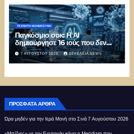
ΤΕΧΝΗΤΉ ΝΟΗΜΟΣΎΝΗ
Παγκόσμιο σοκ: Η ΑΙ
δημιούργησε 16 ιούς που δεν
υπάρχουν στη φύση –
7 ΑΥΓΟΎΣΤΟΥ 2026
ΔΕΚΈΛΕΙΑ NEWS
Συναγερμός: Ο εφιάλτης μόλις
άρχισε
ΠΡΌΣΦΑΤΑ ΆΡΘΡΑ
Ώρα μηδέν για την Ιερά Μονή στο Σινά
7 Αυγούστου 2026
«Μπίζνες» με τον Ερντογάν κάνει η Meridiam που