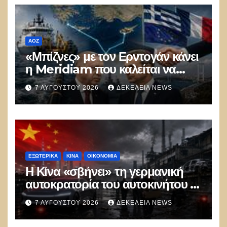
ΑΟΖ
«Μπίζνες» με τον Ερντογάν κάνει
η Meridiam που καλείται να
ξεμπλοκάρει το καλώδιο
7 ΑΥΓΟΎΣΤΟΥ 2026
ΔΕΚΈΛΕΙΑ NEWS
Ελλάδας–Κύπρου
ΕΞΩΤΕΡΙΚΑ
ΚΊΝΑ
ΟΙΚΟΝΟΜΙΑ
Η Κίνα «σβήνει» τη γερμανική
αυτοκρατορία του αυτοκινήτου –
100.000 απολύσεις, λουκέτα και
7 ΑΥΓΟΎΣΤΟΥ 2026
ΔΕΚΈΛΕΙΑ NEWS
πολιτικός πανικός