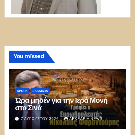
You missed
ΑΡΘΡΑ
ΕΚΚΛΗΣΊΑ
Ώρα μηδέν για την Ιερά Μονή
στο Σινά
7 ΑΥΓΟΎΣΤΟΥ 2026
ΔΕΚΈΛΕΙΑ NEWS