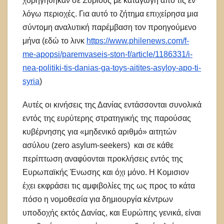
χορηγήθηκαν σε Σύριους με καταγωγή από τις εν
λόγω περιοχές. Για αυτό το ζήτημα επιχείρησα μια
σύντομη αναλυτική παρέμβαση τον προηγούμενο
μήνα (εδώ το λινκ
https://www.philenews.com/f-
me-apopsi/paremvaseis-ston-f/article/1186331/i-
nea-politiki-tis-danias-ga-toys-aitites-asyloy-apo-ti-
syria
)
Αυτές οι κινήσεις της Δανίας εντάσσονται συνολικά
εντός της ευρύτερης στρατηγικής της παρούσας
κυβέρνησης για «μηδενικό αριθμό» αιτητών
ασύλου (zero asylum-seekers) και σε κάθε
περίπτωση αναφύονται προκλήσεις εντός της
Ευρωπαϊκής Ένωσης και όχι μόνο. Η Κομισιον
έχει εκφράσει τις αμφιβολίες της ως προς το κάτα
πόσο η νομοθεσία για δημιουργία κέντρων
υποδοχής εκτός Δανίας, και Ευρώπης γενικά, είναι