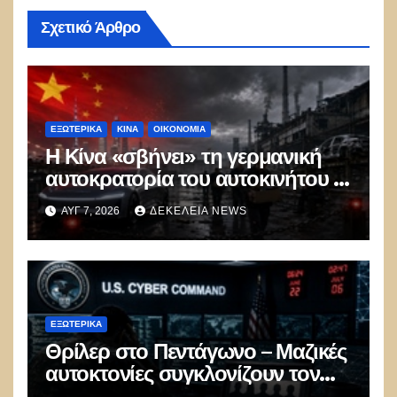
Σχετικό Άρθρο
ΕΞΩΤΕΡΙΚΑ
ΚΊΝΑ
ΟΙΚΟΝΟΜΙΑ
Η Κίνα «σβήνει» τη γερμανική
αυτοκρατορία του αυτοκινήτου –
100.000 απολύσεις, λουκέτα και
ΑΥΓ 7, 2026
ΔΕΚΈΛΕΙΑ NEWS
πολιτικός πανικός
ΕΞΩΤΕΡΙΚΑ
Θρίλερ στο Πεντάγωνο – Μαζικές
αυτοκτονίες συγκλονίζουν τον
μυστικό στρατό