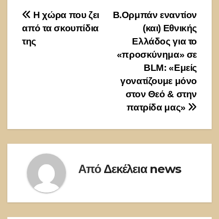
Πλοήγηση
Η χώρα που ζει
Β.Ορμπάν εναντίον
από τα σκουπίδια
(και) Εθνικής
άρθρων
της
Ελλάδος για το
«προσκύνημα» σε
BLM: «Εμείς
γονατίζουμε μόνο
στον Θεό & στην
πατρίδα μας»
Από
Δεκέλεια news