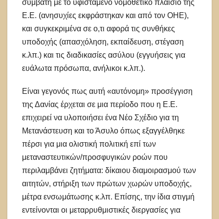
συμβατή με το υφιστάμενο νομοθετικό πλαίσιο της
Ε.Ε. (ανησυχίες εκφράστηκαν και από τον ΟΗΕ),
και συγκεκριμένα σε ο,τι αφορά τις συνθήκες
υποδοχής (απασχόληση, εκπαίδευση, στέγαση
κ.λπ.) και τις διαδικασίες ασύλου (εγγυήσεις για
ευάλωτα πρόσωπα, ανήλικοι κ.λπ.).
Είναι γεγονός πως αυτή «αυτόνομη» προσέγγιση
της Δανίας έρχεται σε μια περίοδο που η Ε.Ε.
επιχειρεί να υλοποιήσει ένα Νέο Σχέδιο για τη
Μετανάστευση και το Άσυλο όπως εξαγγέλθηκε
πέρσι για μια ολιστική πολιτική επί των
μεταναστευτικών/προσφυγικών ροών που
περιλαμβάνει ζητήματα: δίκαιου διαμοιρασμού των
αιτητών, στήριξη των πρώτων χωρών υποδοχής,
μέτρα ενσωμάτωσης κ.λπ. Επίσης, την ίδια στιγμή
εντείνονται οι μεταρρυθμιστικές διεργασίες για