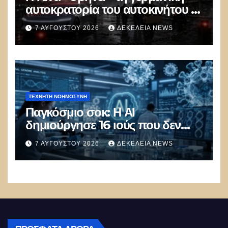
αυτοκρατορία του αυτοκινήτου –
100.000 απολύσεις, λουκέτα και
7 ΑΥΓΟΎΣΤΟΥ 2026
ΔΕΚΈΛΕΙΑ NEWS
πολιτικός πανικός
ΤΕΧΝΗΤΉ ΝΟΗΜΟΣΎΝΗ
Παγκόσμιο σοκ: Η ΑΙ
δημιούργησε 16 ιούς που δεν
υπάρχουν στη φύση –
7 ΑΥΓΟΎΣΤΟΥ 2026
ΔΕΚΈΛΕΙΑ NEWS
Συναγερμός: Ο εφιάλτης μόλις
άρχισε