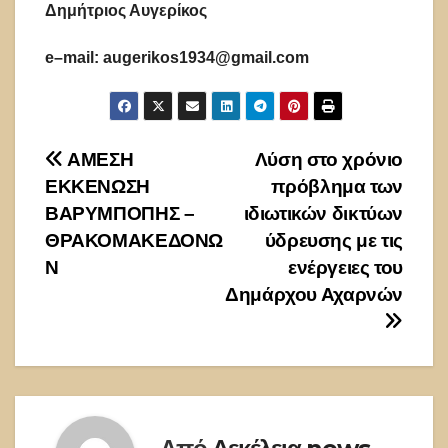
Δημήτριος Αυγερίκος
e
–
mail
:
augerikos
1934@
gmail
.
com
Πλοήγηση
ΑΜΕΣΗ
Λύση στο χρόνιο
ΕΚΚΕΝΩΣΗ
πρόβλημα των
άρθρων
ΒΑΡΥΜΠΟΠΗΣ –
ιδιωτικών δικτύων
ΘΡΑΚΟΜΑΚΕΔΟΝΩ
ύδρευσης με τις
Ν
ενέργειες του
Δημάρχου Αχαρνών