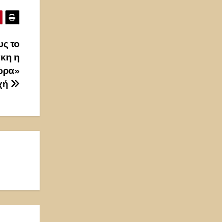
υς το
κη η
ώρα»
ρχή