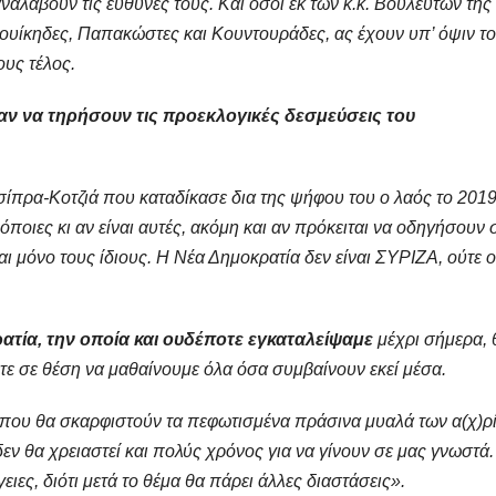
αλάβουν τις ευθύνες τους. Και όσοι εκ των κ.κ. Βουλευτών της
υίκηδες, Παπακώστες και Κουντουράδες, ας έχουν υπ’ όψιν το
υς τέλος.
αν να τηρήσουν τις προεκλογικές δεσμεύσεις του
πρα-Κοτζιά που καταδίκασε δια της ψήφου του ο λαός το 2019
όποιες κι αν είναι αυτές, ακόμη και αν πρόκειται να οδηγήσουν 
 μόνο τους ίδιους. Η Νέα Δημοκρατία δεν είναι ΣΥΡΙΖΑ, ούτε ο
τία, την οποία και ουδέποτε εγκαταλείψαμε
μέχρι σήμερα, 
στε σε θέση να μαθαίνουμε όλα όσα συμβαίνουν εκεί μέσα.
ί που θα σκαρφιστούν τα πεφωτισμένα πράσινα μυαλά των α(χ)ρ
 θα χρειαστεί και πολύς χρόνος για να γίνουν σε μας γνωστά.
ειες, διότι μετά το θέμα θα πάρει άλλες διαστάσεις».