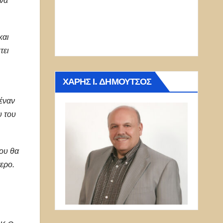
 να
και
τει
ΧΆΡΗΣ Ι. ΔΗΜΟΎΤΣΟΣ
 έναν
υ του
που θα
ερο.