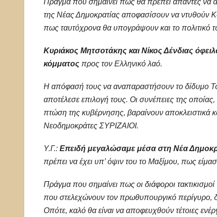
Πράγμα που σημαίνει πως θα πρέπει άπαντες να αν
της Νέας Δημοκρατίας αποφασίσουν να ντυθούν Κο
πως ταυτόχρονα θα υπογράψουν και το πολιτικό το
Κυριάκος Μητσοτάκης και Νίκος Δένδιας όφειλ
κόμματος
προς τον Ελληνικό λαό.
Η απόφασή τους να αναπαραστήσουν το δίδυμο Τσί
αποτέλεσε επιλογή τους. Οι συνέπειες της οποίας, 
πτώση της κυβέρνησης, βαραίνουν αποκλειστικά και
Νεοδημοκράτες ΣΥΡΙΖΑΙΟΙ.
Υ.Γ.:
Επειδή μεγαλώσαμε μέσα στη Νέα Δημοκρα
πρέπει να έχει υπ’ όψιν του το Μαξίμου, πως είμα
Πράγμα που σημαίνει πως οι διάφοροι τακτικισμο
που στελεχώνουν τον πρωθυπουργικό περίγυρο, δεν
Οπότε, καλό θα είναι να αποφευχθούν τέτοιες ενέργ