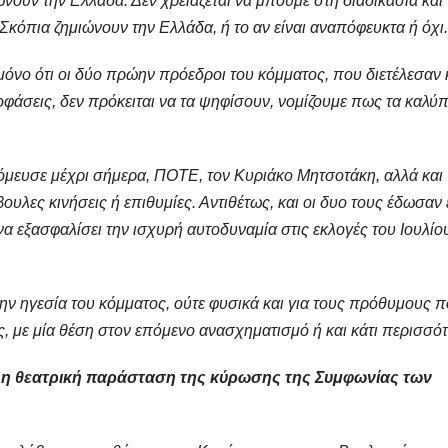
νουν την Ελλάδα. Δεν χρειάζεται να μπούμε στη διαδικασία και
 Σκόπια ζημιώνουν την Ελλάδα, ή το αν είναι αναπόφευκτα ή όχι.
 μόνο ότι οι δύο πρώην πρόεδροι του κόμματος, που διετέλεσαν 
άσεις, δεν πρόκειται να τα ψηφίσουν, νομίζουμε πως τα καλύπ
νόμευσε μέχρι σήμερα, ΠΟΤΕ, τον Κυριάκο Μητσοτάκη, αλλά και
ουλες κινήσεις ή επιθυμίες. Αντιθέτως, και οι δυο τους έδωσαν
α εξασφαλίσει την ισχυρή αυτοδυναμία στις εκλογές του Ιουλίο
την ηγεσία του κόμματος, ούτε φυσικά και για τους πρόθυμους 
, με μία θέση στον επόμενο ανασχηματισμό ή και κάτι περισσότ
ί η θεατρική παράσταση της κύρωσης της Συμφωνίας των