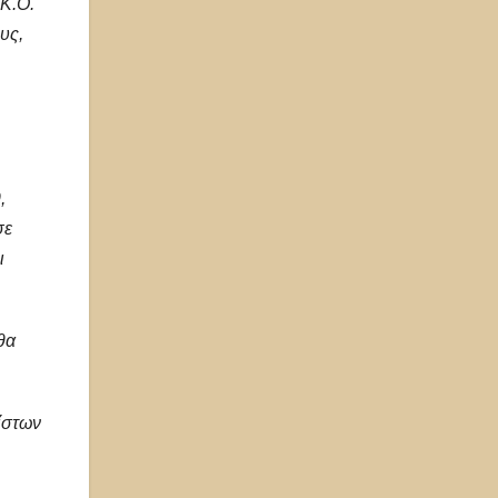
 Κ.Ο.
υς,
,
σε
ι
θα
ίστων