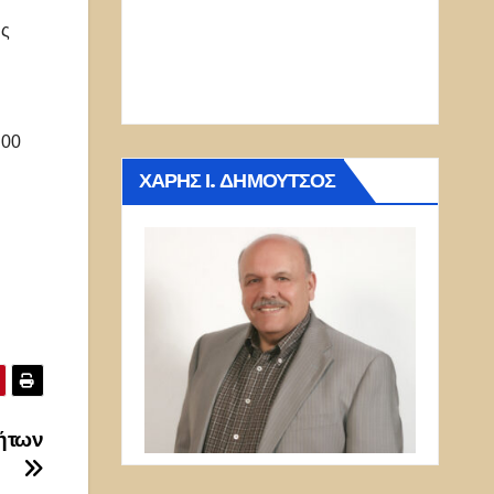
ης
:00
ΧΆΡΗΣ Ι. ΔΗΜΟΎΤΣΟΣ
ήτων