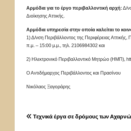
Αρμόδια για το έργο περιβαλλοντική αρχή:
Δ/ν
Διοίκησης Αττικής.
Αρμόδια υπηρεσία στην οποία καλείται το κοιν
1) Δ/νση Περιβάλλοντος της Περιφέρειας Αττικής,
π.μ. – 15:00 μ.μ., τηλ. 2106984302 και
2) Ηλεκτρονικό Περιβαλλοντικό Μητρώο (ΗΜΠ), htt
Ο Αντιδήμαρχος Περιβάλλοντος και Πρασίνου
Νικόλαος Ξαγοράρης
Πλοήγηση
Τεχνικά έργα σε δρόμους των Αχαρν
άρθρων