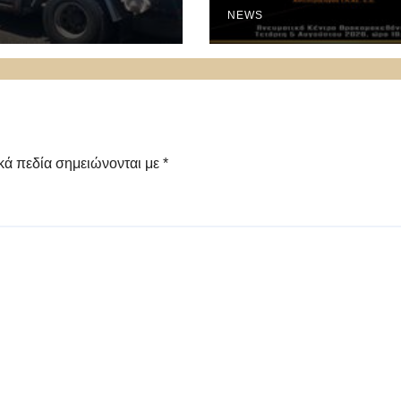
Διακοπές»
NEWS
κά πεδία σημειώνονται με
*