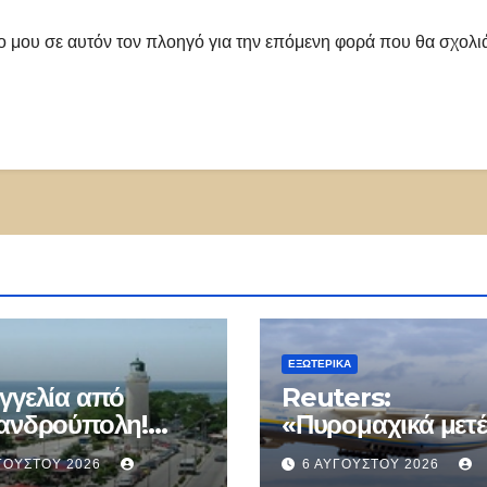
πο μου σε αυτόν τον πλοηγό για την επόμενη φορά που θα σχολ
ΕΞΩΤΕΡΙΚΑ
γγελία από
Reuters:
ανδρούπολη!
«Πυρομαχικά μετ
ρκος αστυνομικός
το ουκρανικό
ΓΟΎΣΤΟΥ 2026
6 ΑΥΓΟΎΣΤΟΥ 2026
ειξε ταυτότητα και
Antonov δίπλα σ