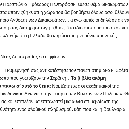
ων Πρεσπών ο Πρόεδρος Πενταρόφσκι έθεσε θέμα δικαιωμάτων
τα υπαινίχθηκε ότι η χώρα του θα βοηθήσει όλους όσοι θέλουν
τήριο Ανθρωπίνων Δικαιωμάτων…κι ενώ αυτές οι δηλώσεις είνα
ή σας διατήρησε σιγή ιχθύος. Στο ίδιο ατόπημα υπέπεσε και
 «Αυγή» ότι η Ελλάδα θα κυρώσει τα μνημόνια αμυντικής
ς Νέας Δημοκρατίας να ψηφίσουν:
ά.
Η κυβέρνησή σας αντικατέστησε τον πανεπιστημιακό κ. Σφέτα
σωπα που γνωρίζουν την Σερβική…
Τα βιβλία ακόμη
ο πάνω σ’ αυτό το θέμα;
Νομίζετε πως οι ακαδημαϊκοί της
 Μακεδονικού Αγώνα, ή την ιστορία των Βαλκανικών Πολέμων; Θ
ας και επιπλέον θα επιτελεστεί μια άθλια επιβεβαίωση της
εθνότητα ενός σλαβικού πληθυσμού, κάτι που και η Βουλγαρία