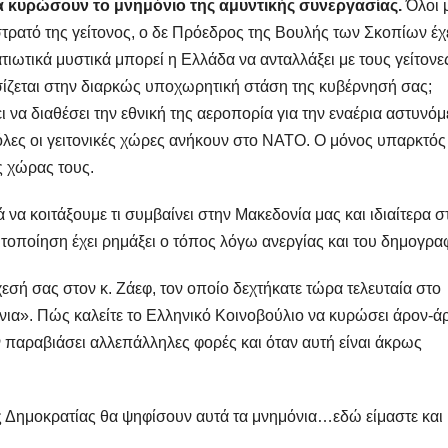
α κυρώσουν το μνημόνιο της αμυντικής συνεργασίας.
Όλοι 
στρατό της γείτονος, ο δε Πρόεδρος της Βουλής των Σκοπίων έχ
ιωτικά μυστικά μπορεί η Ελλάδα να ανταλλάξει με τους γείτονε
σίζεται στην διαρκώς υποχωρητική στάση της κυβέρνησή σας;
να διαθέσει την εθνική της αεροπορία για την εναέρια αστυνό
 όλες οι γειτονικές χώρες ανήκουν στο ΝΑΤΟ. Ο μόνος υπαρκτός
ης χώρας τους.
να κοιτάξουμε τι συμβαίνει στην Μακεδονία μας και ιδιαίτερα σ
ιτοποίηση έχει ρημάξει ο τόπος λόγω ανεργίας και του δημογρα
εσή σας στον κ. Ζάεφ, τον οποίο δεχτήκατε τώρα τελευταία στο
νια». Πώς καλείτε το Ελληνικό Κοινοβούλιο να κυρώσει άρον-ά
υν παραβιάσει αλλεπάλληλες φορές και όταν αυτή είναι άκρως
ας Δημοκρατίας θα ψηφίσουν αυτά τα μνημόνια…εδώ είμαστε και