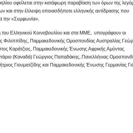
λίου οφείλεται στην κατάφωρη παραβίαση των όρων της λεγό
 και στην έλλειψη οποιασδήποτε ελληνικής αντίδρασης που
δια την «Συμφωνία».
έλη του Ελληνικού Κοινοβουλίου και στα ΜΜΕ, υπογράφουν οι
 Φιλιππίδης, Παμμακεδονικής Ομοσπονδίας Αυστραλίας Γεώρ
τος Καράτζιος, Παμμακεδονικής Ένωσης Αφρικής Αμύντας
τάριο (Καναδά) Γεώργιος Παπαδάκης, Πανελλήνιας Ομοσπονδ
τριος Γιουματζίδης και Παμμακεδονικής Ένωσης Γερμανίας Γι