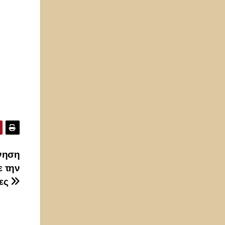
ρνηση
ε την
τες