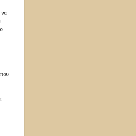
 να
ι
 ο
 που
α