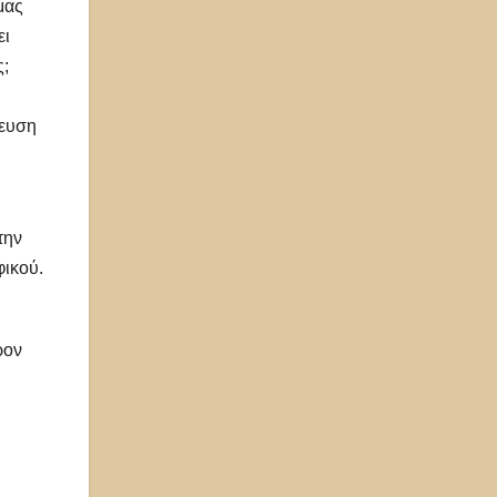
μας
ει
ς;
μευση
την
φικού.
ρον