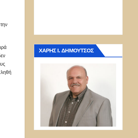
 την
ιρά
ΧΆΡΗΣ Ι. ΔΗΜΟΎΤΣΟΣ
δεν
ους
πληθή