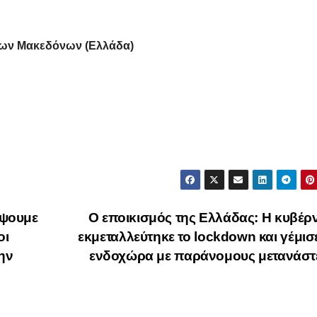
γων Μακεδόνων (Ελλάδα)
έψουμε
Ο εποικισμός της Ελλάδας: H κυβέ
οι
εκμεταλλεύτηκε το lockdown και γέμισ
ην
ενδοχώρα με παράνομους μετανάσ