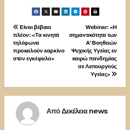
Πλοήγηση
Είναι βέβαιο
Webinar: «Η
πλέον: «Τα κινητά
σημαντικότητα των
άρθρων
τηλέφωνα
Α’ Βοηθειών
προκαλούν καρκίνο
Ψυχικής Υγείας εν
στον εγκέφαλο»
καιρώ πανδημίας
σε Λειτουργούς
Υγείας»
Από
Δεκέλεια news