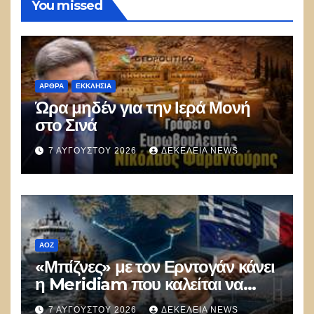
You missed
ΑΡΘΡΑ
ΕΚΚΛΗΣΊΑ
Ώρα μηδέν για την Ιερά Μονή
στο Σινά
7 ΑΥΓΟΎΣΤΟΥ 2026
ΔΕΚΈΛΕΙΑ NEWS
ΑΟΖ
«Μπίζνες» με τον Ερντογάν κάνει
η Meridiam που καλείται να
ξεμπλοκάρει το καλώδιο
7 ΑΥΓΟΎΣΤΟΥ 2026
ΔΕΚΈΛΕΙΑ NEWS