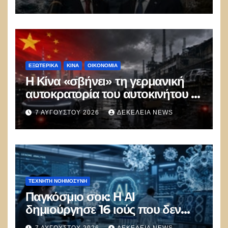
Ελλάδας–Κύπρου
ΕΞΩΤΕΡΙΚΑ
ΚΊΝΑ
ΟΙΚΟΝΟΜΙΑ
Η Κίνα «σβήνει» τη γερμανική
αυτοκρατορία του αυτοκινήτου –
100.000 απολύσεις, λουκέτα και
7 ΑΥΓΟΎΣΤΟΥ 2026
ΔΕΚΈΛΕΙΑ NEWS
πολιτικός πανικός
ΤΕΧΝΗΤΉ ΝΟΗΜΟΣΎΝΗ
Παγκόσμιο σοκ: Η ΑΙ
δημιούργησε 16 ιούς που δεν
υπάρχουν στη φύση –
7 ΑΥΓΟΎΣΤΟΥ 2026
ΔΕΚΈΛΕΙΑ NEWS