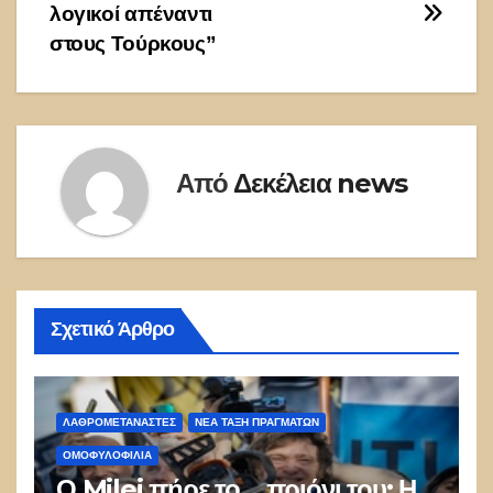
λογικοί απέναντι
στους Τούρκους”
Από
Δεκέλεια news
Σχετικό Άρθρο
ΛΑΘΡΟΜΕΤΑΝΑΣΤΕΣ
ΝΈΑ ΤΆΞΗ ΠΡΑΓΜΆΤΩΝ
ΟΜΟΦΥΛΟΦΙΛΊΑ
Ο Milei πήρε το… πριόνι του: Η