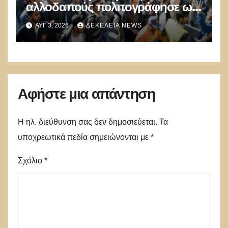
αλλοδαπούς πολιτογράφησε ως
«Έλληνες» η κυβέρνηση!
ΑΥΓ 3, 2026
ΔΕΚΈΛΕΙΑ NEWS
Αφήστε μια απάντηση
Η ηλ. διεύθυνση σας δεν δημοσιεύεται.
Τα
υποχρεωτικά πεδία σημειώνονται με
*
Σχόλιο
*