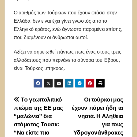
Ο αριθμός των Τούρκων που έχουν φτάσει στην
Ελλάδα, δεν είναι έχει γίνει γνωστός από το
Ελληνικό κράτος, ενώ άγνωστο παραμένει επίσης,
που διαμένουν οι άνθρωποι αυτοί.
Αξίζει να σημειωθεί πάντως πως ένας στους τρεις
αλλοδαπούς που περνάνε τα σύνορα του Έβρου,
είναι Τούρκος υπήκοος.
Πλοήγηση
Το γεωπολιτικό
Οι τούρκοι μας
πτώμα της ΕΕ μας
έχουν πάρει ήδη τα
άρθρων
“μαλώνει” δια
νησιά. Η Αλήθεια
στόματος Τουσκ:
για τους
“Να είστε πιο
Υδρογονάνθρακες