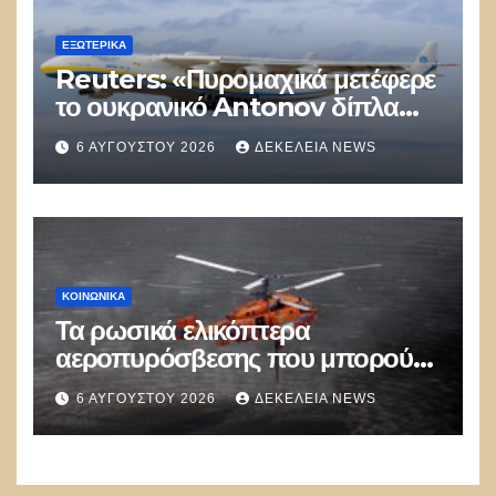
ΕΞΩΤΕΡΙΚΑ
Reuters: «Πυρομαχικά μετέφερε
το ουκρανικό Antonov δίπλα
στο οποίο βρέθηκε το drone στη
6 ΑΥΓΟΎΣΤΟΥ 2026
ΔΕΚΈΛΕΙΑ NEWS
Λειψία»
ΚΟΙΝΩΝΙΚΑ
Τα ρωσικά ελικόπτερα
αεροπυρόσβεσης που μπορούν
να ρίχνουν 5 τόνους νερού με 8
6 ΑΥΓΟΎΣΤΟΥ 2026
ΔΕΚΈΛΕΙΑ NEWS
μποφόρ