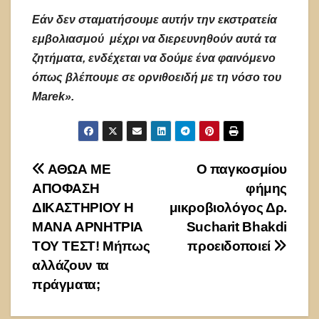
Εάν δεν σταματήσουμε αυτήν την εκστρατεία
εμβολιασμού μέχρι να διερευνηθούν αυτά τα
ζητήματα, ενδέχεται να δούμε ένα φαινόμενο
όπως βλέπουμε σε ορνιθοειδή με τη νόσο του
Marek».
Πλοήγηση
ΑΘΩΑ ΜΕ
Ο παγκοσμίου
ΑΠΟΦΑΣΗ
φήμης
άρθρων
ΔΙΚΑΣΤΗΡΙΟΥ Η
μικροβιολόγος Δρ.
ΜΑΝΑ ΑΡΝΗΤΡΙΑ
Sucharit Bhakdi
ΤΟΥ ΤΕΣΤ! Μήπως
προειδοποιεί
αλλάζουν τα
πράγματα;