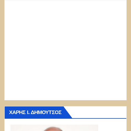
ΧΆΡΗΣ Ι. ΔΗΜΟΎΤΣΟΣ