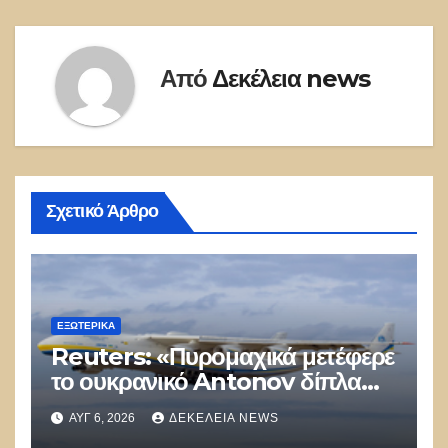
Από
Δεκέλεια news
Σχετικό Άρθρο
ΕΞΩΤΕΡΙΚΑ
Reuters: «Πυρομαχικά μετέφερε
το ουκρανικό Antonov δίπλα
στο οποίο βρέθηκε το drone στη
ΑΥΓ 6, 2026
ΔΕΚΈΛΕΙΑ NEWS
Λειψία»