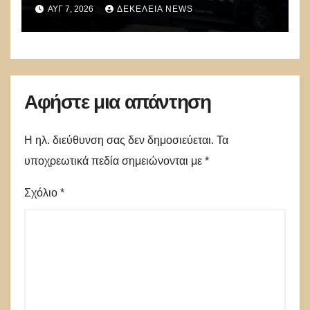
μυστικό στρατό
ΑΥΓ 7, 2026
ΔΕΚΈΛΕΙΑ NEWS
κυβερνοπολέμου των ΗΠΑ
Αφήστε μια απάντηση
Η ηλ. διεύθυνση σας δεν δημοσιεύεται.
Τα
υποχρεωτικά πεδία σημειώνονται με
*
Σχόλιο
*