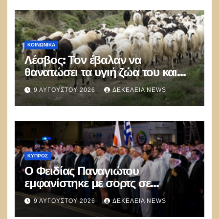
ΚΟΙΝΩΝΙΚΑ
Λέσβος: Τον έβαλαν να
θανατώσει τα υγιή ζώα του και
πέθανε από την στενοχώρια του!
9 ΑΥΓΟΎΣΤΟΥ 2026
ΔΕΚΈΛΕΙΑ NEWS
ΚΎΠΡΟΣ
Ο Φειδίας Παναγιώτου
εμφανίστηκε με σορτς σε
εκδήλωση μνήμης για τους Ισαάκ
9 ΑΥΓΟΎΣΤΟΥ 2026
ΔΕΚΈΛΕΙΑ NEWS
– Σολωμού και προκάλεσε