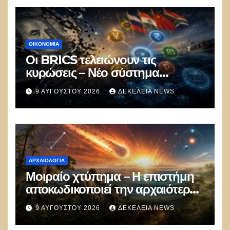
ΟΙΚΟΝΟΜΙΑ
Οι BRICS τελειώνουν τις
κυρώσεις – Νέο σύστημα
πληρωμών με ψηφιακά
9 ΑΥΓΟΎΣΤΟΥ 2026
ΔΕΚΈΛΕΙΑ NEWS
νομίσματα εκτός δολαρίου για το
εμπόριο
ΑΡΧΑΙΟΛΟΓΊΑ
Μοιραίο χτύπημα – Η επιστήμη
αποκωδικοποιεί την αρχαιότερη
μαζική δολοφονία στην Ιστορία
9 ΑΥΓΟΎΣΤΟΥ 2026
ΔΕΚΈΛΕΙΑ NEWS