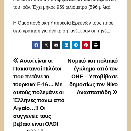
του Ιράν. Έχει μήκος 959 χιλιόμετρα (596 μίλια).
Η Ομοσπονδιακή Υπηρεσία Ερευνών τους πήρε
υπό κράτηση για ανάκριση, ανέφεραν οι πηγές.
Πλοήγηση
Αυτοί είναι οι
Νομικό και πολιτικό
Πακιστανοί Πιλότοι
έγκλημα από τον
άρθρων
που πετάνε τα
ΟΗΕ – Υποβίβασε
τουρκικά F-16… Με
δημοσίως τον Νίκο
αυτούς πολεμάνε οι
Αναστασιάδη
Έλληνες πάνω από
Αιγαίο…!! Οι
συγγενείς τους
βέβαια είναι ΟΛΟΙ