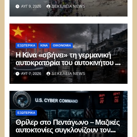
Ασέλγησαν σε 4 ανήλικα
ΑΥΓ 9, 2026
ΔΕΚΈΛΕΙΑ NEWS
κορίτσια κι ένα αγόρι – Τι
φοβούνται οι γιατροί
ΕΞΩΤΕΡΙΚΑ
ΚΊΝΑ
ΟΙΚΟΝΟΜΙΑ
Η Κίνα «σβήνει» τη γερμανική
αυτοκρατορία του αυτοκινήτου –
100.000 απολύσεις, λουκέτα και
ΑΥΓ 7, 2026
ΔΕΚΈΛΕΙΑ NEWS
πολιτικός πανικός
ΕΞΩΤΕΡΙΚΑ
Θρίλερ στο Πεντάγωνο – Μαζικές
αυτοκτονίες συγκλονίζουν τον