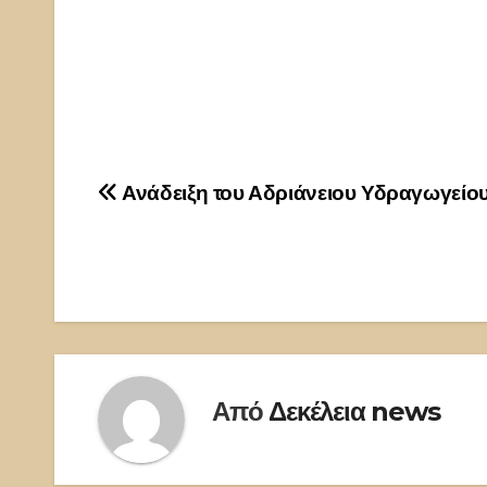
Πλοήγηση
Ανάδειξη του Αδριάνειου Υδραγωγείο
άρθρων
Από
Δεκέλεια news