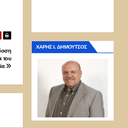
ΧΆΡΗΣ Ι. ΔΗΜΟΎΤΣΟΣ
δοση
α του
ία