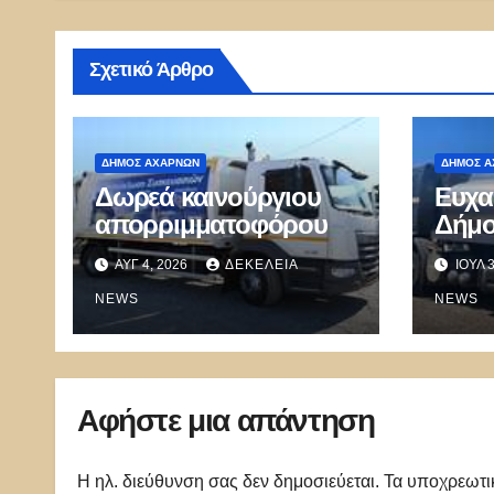
Σχετικό Άρθρο
ΔΉΜΟΣ ΑΧΑΡΝΏΝ
ΔΉΜΟΣ Α
Δωρεά καινούργιου
Ευχα
απορριμματοφόρου
Δήμο
τον 
ΑΥΓ 4, 2026
ΔΕΚΈΛΕΙΑ
ΙΟΎΛ 
δωρε
NEWS
NEWS
Αφήστε μια απάντηση
Η ηλ. διεύθυνση σας δεν δημοσιεύεται.
Τα υποχρεωτι