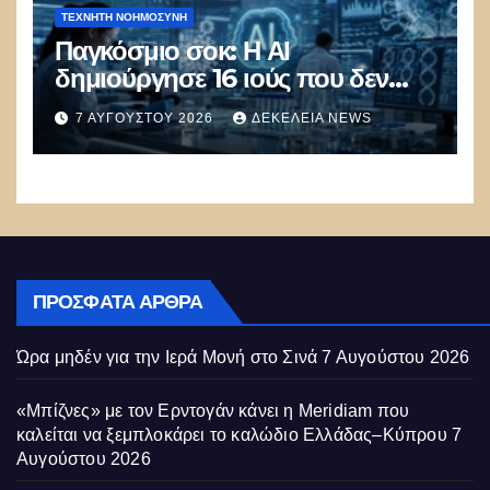
ΤΕΧΝΗΤΉ ΝΟΗΜΟΣΎΝΗ
Παγκόσμιο σοκ: Η ΑΙ
δημιούργησε 16 ιούς που δεν
υπάρχουν στη φύση –
7 ΑΥΓΟΎΣΤΟΥ 2026
ΔΕΚΈΛΕΙΑ NEWS
Συναγερμός: Ο εφιάλτης μόλις
άρχισε
ΠΡΌΣΦΑΤΑ ΆΡΘΡΑ
Ώρα μηδέν για την Ιερά Μονή στο Σινά
7 Αυγούστου 2026
«Μπίζνες» με τον Ερντογάν κάνει η Meridiam που
καλείται να ξεμπλοκάρει το καλώδιο Ελλάδας–Κύπρου
7
Αυγούστου 2026