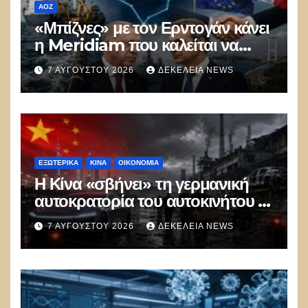
ΑΟΖ
«Μπίζνες» με τον Ερντογάν κάνει
η Meridiam που καλείται να
ξεμπλοκάρει το καλώδιο
7 ΑΥΓΟΎΣΤΟΥ 2026
ΔΕΚΈΛΕΙΑ NEWS
Ελλάδας–Κύπρου
ΕΞΩΤΕΡΙΚΑ
ΚΊΝΑ
ΟΙΚΟΝΟΜΙΑ
Η Κίνα «σβήνει» τη γερμανική
αυτοκρατορία του αυτοκινήτου –
100.000 απολύσεις, λουκέτα και
7 ΑΥΓΟΎΣΤΟΥ 2026
ΔΕΚΈΛΕΙΑ NEWS
πολιτικός πανικός