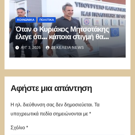
ΚΟΙΝΩΝΙΚΑ
ΠΟΛΙΤΙΚΑ
Όταν ο Κυριάκος Μητσοτάκης
έλεγε ότι… κάποια στιγμή θα
καούν τα δάση
ΑΥΓ 3, 2026
ΔΕΚΈΛΕΙΑ NEWS
Αφήστε μια απάντηση
Η ηλ. διεύθυνση σας δεν δημοσιεύεται.
Τα
υποχρεωτικά πεδία σημειώνονται με
*
Σχόλιο
*