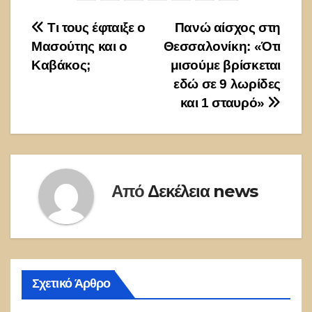
Πλοήγηση
Τι τους έφταιξε ο
Πανώ αίσχος στη
Μασούτης και ο
Θεσσαλονίκη: «Ότι
άρθρων
Καβάκος;
μισούμε βρίσκεται
εδώ σε 9 λωρίδες
και 1 σταυρό»
Από
Δεκέλεια news
Σχετικό Άρθρο