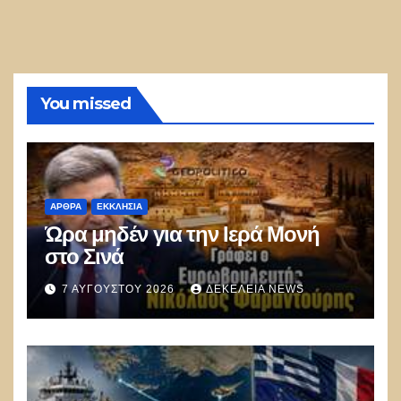
You missed
ΑΡΘΡΑ
ΕΚΚΛΗΣΊΑ
Ώρα μηδέν για την Ιερά Μονή
στο Σινά
7 ΑΥΓΟΎΣΤΟΥ 2026
ΔΕΚΈΛΕΙΑ NEWS