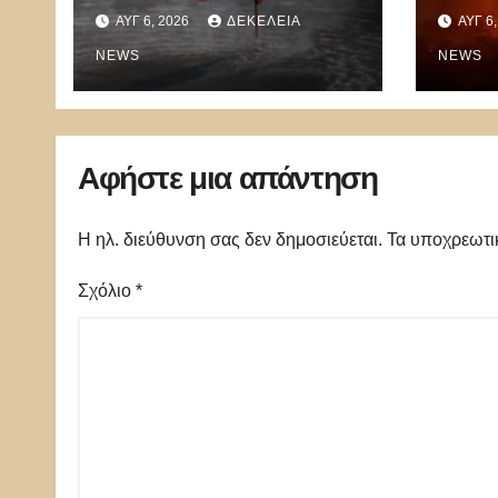
μπορούν να ρίχνουν 5
ΑΥΓ 6, 2026
ΔΕΚΈΛΕΙΑ
ΑΥΓ 6
τόνους νερού με 8
μποφόρ
NEWS
NEWS
Αφήστε μια απάντηση
Η ηλ. διεύθυνση σας δεν δημοσιεύεται.
Τα υποχρεωτι
Σχόλιο
*