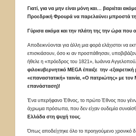
Γιατί, για να μην είναι μόνη και… βαριέται α
Προεδρική Φρουρά να παρελαύνει μπροστά τη
Γύρισα ακόμα και την πλάτη της την ώρα που 
Αποδεικνύονται για άλλη μια φορά ελάχιστοι να ε
επισκιάσουν, όσο κι αν προσπάθησαν, υποβιβάζον
ήθελε η «πρόεδρος του 1821», Ιωάννα Αγγελοπο
φιλοκυβερνητικό MEGA έπαιξε την -εξαιρετική
«επαναστατική» ταινία, «Ο πατριώτης» με το
επανάσταση)!
Ένα υπερήφανο Έθνος, το πρώτο Έθνος που γέννησ
άχρωμα πρόσωπα, που δεν είχαν ουδεμία συναίσ
Ελλάδα στη ψυχή τους
.
Όπως αποδείχτηκε όλο το προηγούμενο χρονικό διά