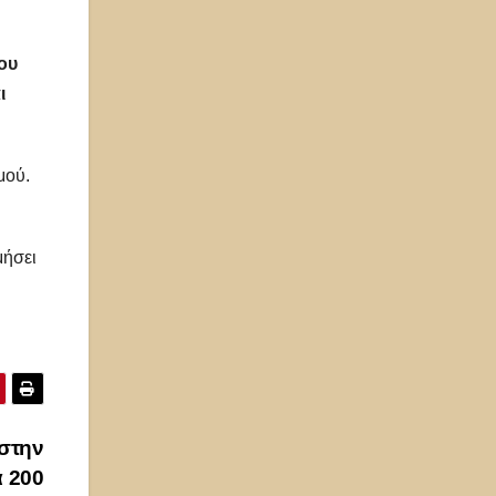
του
ι
μού.
μήσει
στην
α 200