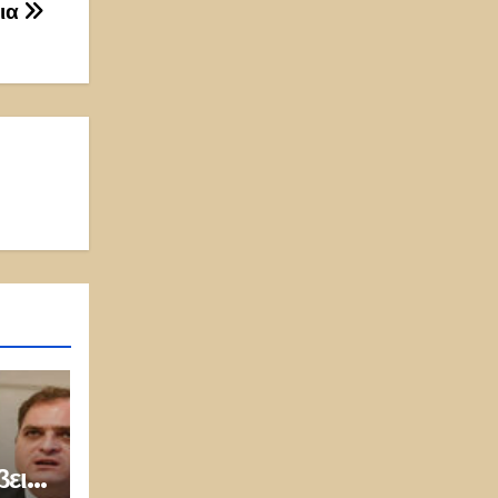
ια
ει