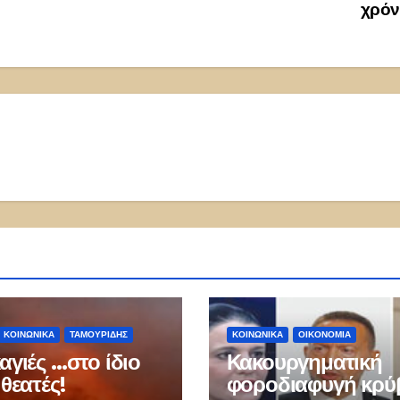
χρόν
ΚΟΙΝΩΝΙΚΑ
ΤΑΜΟΥΡΊΔΗΣ
ΚΟΙΝΩΝΙΚΑ
ΟΙΚΟΝΟΜΙΑ
αγιές …στο ίδιο
Κακουργηματική
θεατές!
φοροδιαφυγή κρύβ