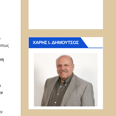
ο
ΧΆΡΗΣ Ι. ΔΗΜΟΎΤΣΟΣ
όπως
νη
α
ην
ην