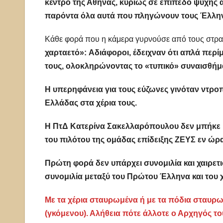
κέντρο της Αθήνας, κυρίως σε επίπεδο ψυχής 
παρόντα όλα αυτά που πληγώνουν τους Έλλη
Κάθε φορά που η κάμερα γυρνούσε από τους στρα
χαρταετό»:
Αδιάφοροι, έδειχναν ότι απλά περί
τους, ολοκληρώνοντας το «τυπικό» συναισθήμα
Η υπερηφάνεια για τους εύζωνες γινόταν ντρο
Ελλάδας στα χέρια τους.
Η ΠτΔ Κατερίνα Σακελλαρόπουλου δεν μπήκε κ
του πιλότου της ομάδας επίδειξης ΖΕΥΣ εν ώρα
Πρώτη φορά δεν υπάρχει συνομιλία και χαιρετ
συνομιλία μεταξύ του Πρώτου Έλληνα και του χ
Με τα χέρια σταυρωμένα ή με τα πόδια σταυρω
(γκόμενου). Αλήθεια πότε άλλοτε ο Αρχηγός 