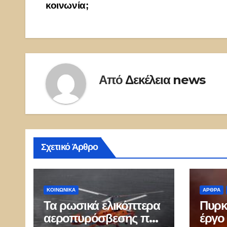
άρθρων
κοινωνία;
Από
Δεκέλεια news
Σχετικό Άρθρο
ΚΟΙΝΩΝΙΚΑ
ΑΡΘΡΑ
Τα ρωσικά ελικόπτερα
Πυρκ
αεροπυρόσβεσης που
έργο 