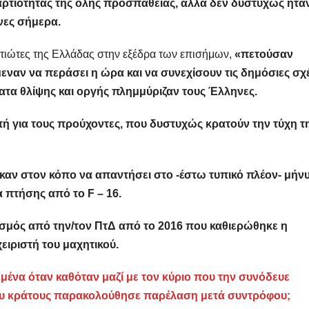
αρτιότητας της όλης προσπάθειας, αλλά δεν δυστυχώς ήτα
νες σήμερα.
τιώτες της Ελλάδας στην εξέδρα των επισήμων,
«πετούσαν
μεναν να περάσει η ώρα και να συνεχίσουν τις δημόσιες σχ
τα θλίψης και οργής πλημμύριζαν τους Έλληνες.
πή για τους προύχοντες, που δυστυχώς κρατούν την τύχη τ
αν στον κόπο να απαντήσει στο -έστω τυπικό πλέον- μήν
 πτήσης από το F – 16.
ισμός από την/τον ΠτΔ από το 2016 που καθιερώθηκε η
ειριστή του μαχητικού.
μένα όταν καθόταν μαζί με τον κύριο που την συνόδευε
του κράτους παρακολούθησε παρέλαση μετά συντρόφου;