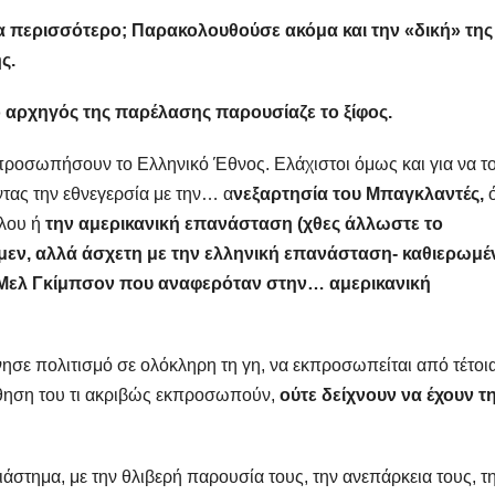
κόμα περισσότερο; Παρακολουθούσε ακόμα και την «δική» της
ς.
ο αρχηγός της παρέλασης παρουσίαζε το ξίφος.
κπροσωπήσουν το Ελληνικό Έθνος. Ελάχιστοι όμως και για να τ
τας την εθνεγερσία με την… α
νεξαρτησία του Μπαγκλαντές,
ύλου ή
την αμερικανική επανάσταση (χθες άλλωστε το
 μεν, αλλά άσχετη με την ελληνική επανάσταση- καθιερωμέ
ν Μελ Γκίμπσον που αναφερόταν στην… αμερικανική
ε πολιτισμό σε ολόκληρη τη γη, να εκπροσωπείται από τέτοι
θηση του τι ακριβώς εκπροσωπούν,
ούτε δείχνουν να έχουν τ
στημα, με την θλιβερή παρουσία τους, την ανεπάρκεια τους, τ