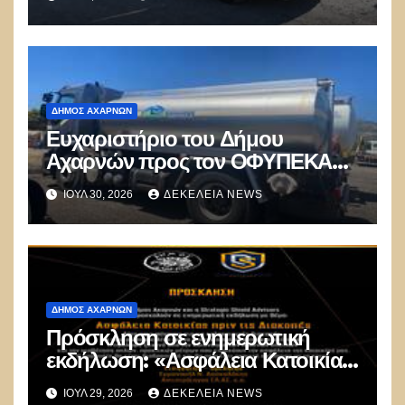
ΔΉΜΟΣ ΑΧΑΡΝΏΝ
Ευχαριστήριο του Δήμου
Αχαρνών προς τον ΟΦΥΠΕΚΑ
για δωρεά οχημάτων
ΙΟΎΛ 30, 2026
ΔΕΚΈΛΕΙΑ NEWS
ΔΉΜΟΣ ΑΧΑΡΝΏΝ
Πρόσκληση σε ενημερωτική
εκδήλωση: «Ασφάλεια Κατοικίας
πριν τις Διακοπές»
ΙΟΎΛ 29, 2026
ΔΕΚΈΛΕΙΑ NEWS