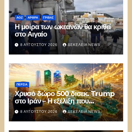
ΑΟΖ
ΑΡΘΡΑ
ΓΡΊΒΑΣ
Η μοίρα των ωκεανών θα κριθεί
στο Αιγαίο
8 ΑΥΓΟΎΣΤΟΥ 2026
ΔΕΚΈΛΕΙΑ NEWS
ΠΕΡΣΊΑ
Χρυσό δώρο 500 δισεκ. Trump
στο Ιράν – Η εξέλιξη που
αποδίδει κέρδη μεγαλύτερα από
8 ΑΥΓΟΎΣΤΟΥ 2026
ΔΕΚΈΛΕΙΑ NEWS
τις Apple, Nvidia και Google