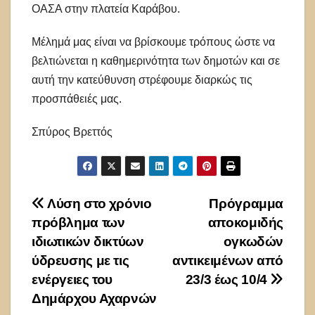
ΟΑΣΑ στην πλατεία Καράβου.
Μέλημά μας είναι να βρίσκουμε τρόπους ώστε να
βελτιώνεται η καθημερινότητα των δημοτών και σε
αυτή την κατεύθυνση στρέφουμε διαρκώς τις
προσπάθειές μας.
Σπύρος Βρεττός
Πλοήγηση
Λύση στο χρόνιο
Πρόγραμμα
πρόβλημα των
αποκομιδής
άρθρων
ιδιωτικών δικτύων
ογκωδών
ύδρευσης με τις
αντικειμένων από
ενέργειες του
23/3 έως 10/4
Δημάρχου Αχαρνών