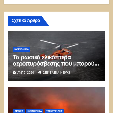
Σχετικό Άρθρο
ΚΟΙΝΩΝΙΚΑ
Τα ρωσικά ελικόπτερα
αεροπυρόσβεσης που μπορούν
να ρίχνουν 5 τόνους νερού με 8
ΑΥΓ 6, 2026
ΔΕΚΈΛΕΙΑ NEWS
μποφόρ
ΑΡΘΡΑ
ΚΟΙΝΩΝΙΚΑ
ΤΑΜΟΥΡΊΔΗΣ