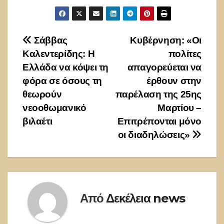
Πλοήγηση
Σάββας
Κυβέρνηση: «Οι
Καλεντερίδης: Η
πολίτες
άρθρων
Ελλάδα να κόψει τη
απαγορεύεται να
φόρα σε όσους τη
έρθουν στην
θεωρούν
παρέλαση της 25ης
νεοοθωμανικό
Μαρτίου –
βιλαέτι
Επιτρέπονται μόνο
οι διαδηλώσεις»
Από
Δεκέλεια news