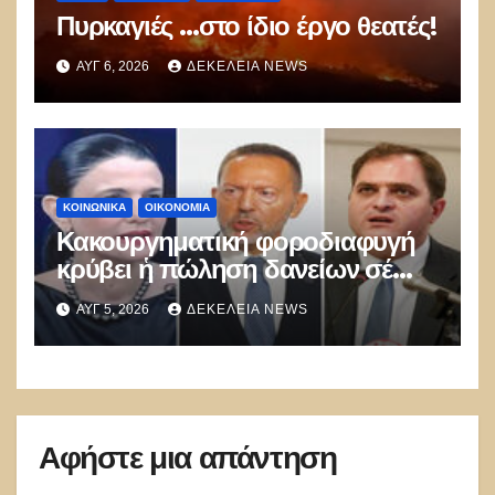
Πυρκαγιές …στο ίδιο έργο θεατές!
ΑΥΓ 6, 2026
ΔΕΚΈΛΕΙΑ NEWS
ΚΟΙΝΩΝΙΚΑ
ΟΙΚΟΝΟΜΙΑ
Κακουργηματική φοροδιαφυγή
κρύβει ἡ πώληση δανείων σέ
funds
ΑΥΓ 5, 2026
ΔΕΚΈΛΕΙΑ NEWS
Αφήστε μια απάντηση