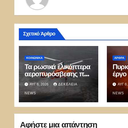
Σχετικό Άρθρο
ΚΟΙΝΩΝΙΚΑ
ΑΡΘΡΑ
Τα ρωσικά ελικόπτερα
Πυρκ
αεροπυρόσβεσης που
έργο 
μπορούν να ρίχνουν 5
ΑΥΓ 6, 2026
ΔΕΚΈΛΕΙΑ
ΑΥΓ 6
τόνους νερού με 8
μποφόρ
NEWS
NEWS
Αφήστε μια απάντηση