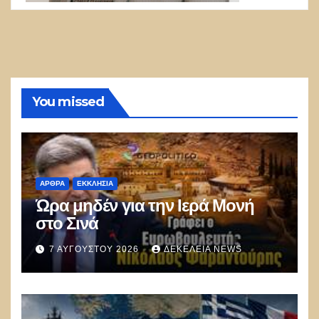
You missed
ΑΡΘΡΑ
ΕΚΚΛΗΣΊΑ
Ώρα μηδέν για την Ιερά Μονή
στο Σινά
7 ΑΥΓΟΎΣΤΟΥ 2026
ΔΕΚΈΛΕΙΑ NEWS