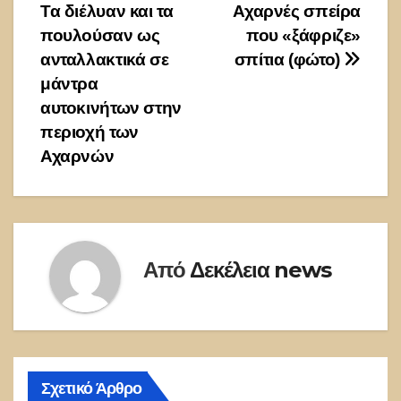
άρθρων
Τα διέλυαν και τα
Αχαρνές σπείρα
πουλούσαν ως
που «ξάφριζε»
ανταλλακτικά σε
σπίτια (φώτο)
μάντρα
αυτοκινήτων στην
περιοχή των
Αχαρνών
Από
Δεκέλεια news
Σχετικό Άρθρο