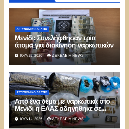
ΑΣΤΥΝΟΜΙΚΌ ΔΕΛΤΊΟ
Μενίδι: Συνελήφθησαν τρία
άτομα για διακίνηση ναρκωτικών
ΙΟΎΛ 22, 2026
ΔΕΚΈΛΕΙΑ NEWS
ΑΣΤΥΝΟΜΙΚΌ ΔΕΛΤΊΟ
Από ένα δέμα με ναρκωτικά στο
Μενίδι η ΕΛΑΣ οδηγήθηκε σε
ευρύτερο δίκτυο διακίνησης σε
ΙΟΎΛ 14, 2026
ΔΕΚΈΛΕΙΑ NEWS
Λάρισα και Μυτιλήνη