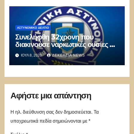
ΑΣΤΥΝΟΜΙΚΌ ΔΕΛΤΊΟ
Συνελήφθη 32χρονη που
διακινούσε ναρκωτικές ουσίες σε
οικισμό των Αχαρνών
ΙΟΎΛ 8, 2026
ΔΕΚΈΛΕΙΑ NEWS
Αφήστε μια απάντηση
Η ηλ. διεύθυνση σας δεν δημοσιεύεται.
Τα
υποχρεωτικά πεδία σημειώνονται με
*