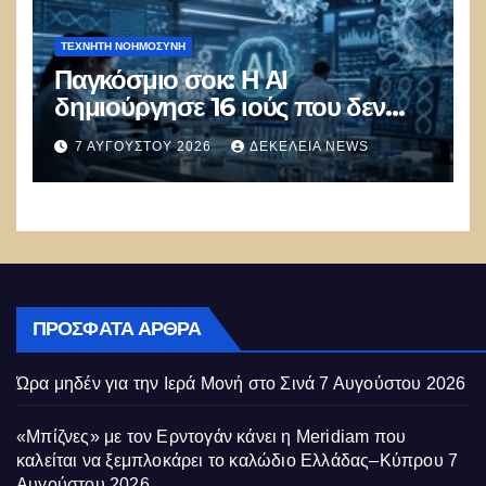
ΤΕΧΝΗΤΉ ΝΟΗΜΟΣΎΝΗ
Παγκόσμιο σοκ: Η ΑΙ
δημιούργησε 16 ιούς που δεν
υπάρχουν στη φύση –
7 ΑΥΓΟΎΣΤΟΥ 2026
ΔΕΚΈΛΕΙΑ NEWS
Συναγερμός: Ο εφιάλτης μόλις
άρχισε
ΠΡΌΣΦΑΤΑ ΆΡΘΡΑ
Ώρα μηδέν για την Ιερά Μονή στο Σινά
7 Αυγούστου 2026
«Μπίζνες» με τον Ερντογάν κάνει η Meridiam που
καλείται να ξεμπλοκάρει το καλώδιο Ελλάδας–Κύπρου
7
Αυγούστου 2026