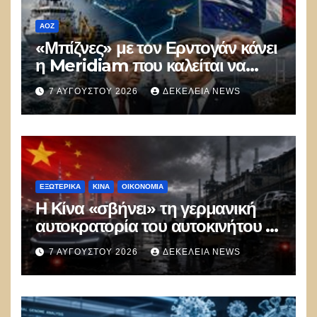
ΑΟΖ
«Μπίζνες» με τον Ερντογάν κάνει
η Meridiam που καλείται να
ξεμπλοκάρει το καλώδιο
7 ΑΥΓΟΎΣΤΟΥ 2026
ΔΕΚΈΛΕΙΑ NEWS
Ελλάδας–Κύπρου
ΕΞΩΤΕΡΙΚΑ
ΚΊΝΑ
ΟΙΚΟΝΟΜΙΑ
Η Κίνα «σβήνει» τη γερμανική
αυτοκρατορία του αυτοκινήτου –
100.000 απολύσεις, λουκέτα και
7 ΑΥΓΟΎΣΤΟΥ 2026
ΔΕΚΈΛΕΙΑ NEWS
πολιτικός πανικός