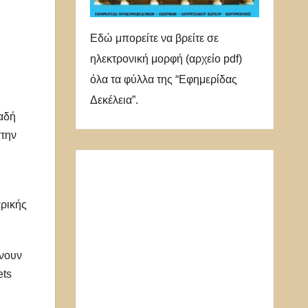
Εδώ μπορείτε να βρείτε σε
ηλεκτρονική μορφή (αρχείο pdf)
όλα τα φύλλα της “Εφημερίδας
Δεκέλεια”.
αδή
στην
αρικής
άνουν
ets