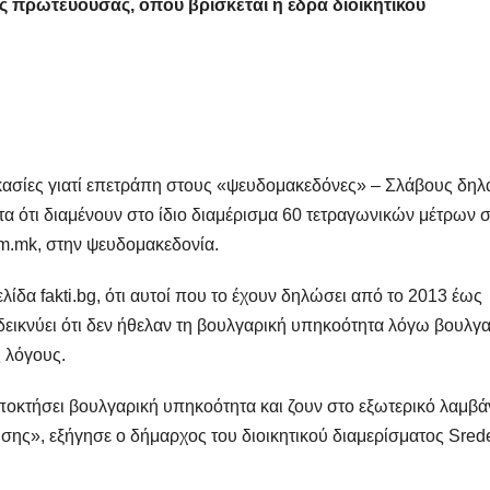
ς πρωτεύουσας, όπου βρίσκεται η έδρα διοικητικού
ικασίες γιατί επετράπη στους «ψευδομακεδόνες» – Σλάβους δηλ
 ότι διαμένουν στο ίδιο διαμέρισμα 60 τετραγωνικών μέτρων 
com.mk, στην ψευδομακεδονία.
λίδα fakti.bg, ότι αυτοί που το έχουν δηλώσει από το 2013 έως
εικνύει ότι δεν ήθελαν τη βουλγαρική υπηκοότητα λόγω βουλγ
 λόγους.
ποκτήσει βουλγαρική υπηκοότητα και ζουν στο εξωτερικό λαμβ
ησης», εξήγησε ο δήμαρχος του διοικητικού διαμερίσματος Sred