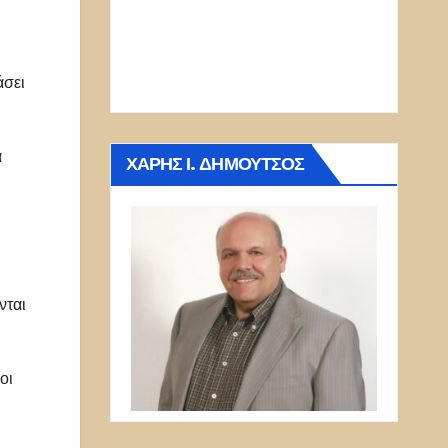
άσει
α
ΧΆΡΗΣ Ι. ΔΗΜΟΎΤΣΟΣ
νται
οι