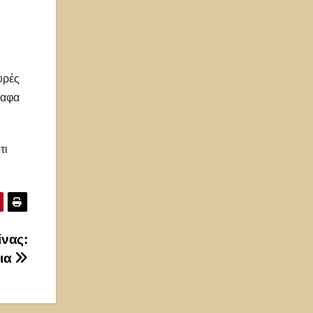
υρές
ραφα
τι
ίνας:
εια