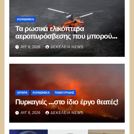
ΚΟΙΝΩΝΙΚΑ
Τα ρωσικά ελικόπτερα
αεροπυρόσβεσης που μπορούν
να ρίχνουν 5 τόνους νερού με 8
ΑΥΓ 6, 2026
ΔΕΚΈΛΕΙΑ NEWS
μποφόρ
ΑΡΘΡΑ
ΚΟΙΝΩΝΙΚΑ
ΤΑΜΟΥΡΊΔΗΣ
Πυρκαγιές …στο ίδιο έργο θεατές!
ΑΥΓ 6, 2026
ΔΕΚΈΛΕΙΑ NEWS