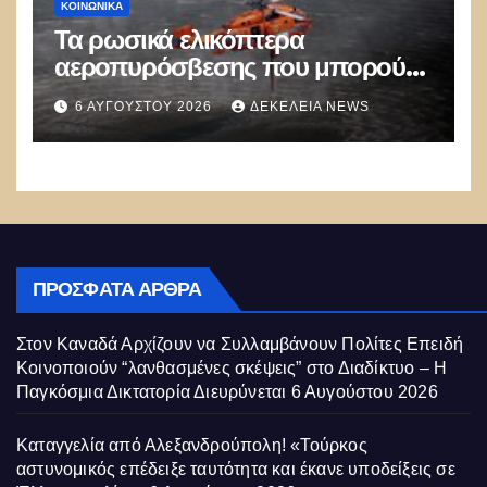
ΚΟΙΝΩΝΙΚΑ
Τα ρωσικά ελικόπτερα
αεροπυρόσβεσης που μπορούν
να ρίχνουν 5 τόνους νερού με 8
6 ΑΥΓΟΎΣΤΟΥ 2026
ΔΕΚΈΛΕΙΑ NEWS
μποφόρ
ΠΡΌΣΦΑΤΑ ΆΡΘΡΑ
Στον Καναδά Αρχίζουν να Συλλαμβάνουν Πολίτες Επειδή
Κοινοποιούν “λανθασμένες σκέψεις” στο Διαδίκτυο – Η
Παγκόσμια Δικτατορία Διευρύνεται
6 Αυγούστου 2026
Καταγγελία από Αλεξανδρούπολη! «Τούρκος
αστυνομικός επέδειξε ταυτότητα και έκανε υποδείξεις σε