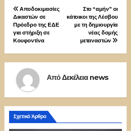
Πλοήγηση
Αποδοκιμασίες
Στο “αμήν” οι
Δικαστών σε
κάτοικοι της Λέσβου
άρθρων
Πρόεδρο της ΕΔΕ
με τη δημιουργία
για στήριξη σε
νέας δομής
Κουφοντίνα
μεταναστών
Από
Δεκέλεια news
Σχετικό Άρθρο