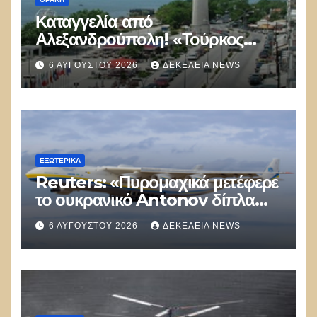
Καταγγελία από
Αλεξανδρούπολη! «Τούρκος
αστυνομικός επέδειξε ταυτότητα
6 ΑΥΓΟΎΣΤΟΥ 2026
ΔΕΚΈΛΕΙΑ NEWS
και έκανε υποδείξεις σε Έλληνα
πολίτη»
ΕΞΩΤΕΡΙΚΑ
Reuters: «Πυρομαχικά μετέφερε
το ουκρανικό Antonov δίπλα
στο οποίο βρέθηκε το drone στη
6 ΑΥΓΟΎΣΤΟΥ 2026
ΔΕΚΈΛΕΙΑ NEWS
Λειψία»