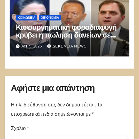
ΚΟΙΝΩΝΙΚΑ
ΟΙΚΟΝΟΜΙΑ
Κακουργηματική φοροδιαφυγή
κρύβει ἡ πώληση δανείων σέ
funds
ΑΥΓ 5, 2026
ΔΕΚΈΛΕΙΑ NEWS
Αφήστε μια απάντηση
Η ηλ. διεύθυνση σας δεν δημοσιεύεται.
Τα
υποχρεωτικά πεδία σημειώνονται με
*
Σχόλιο
*