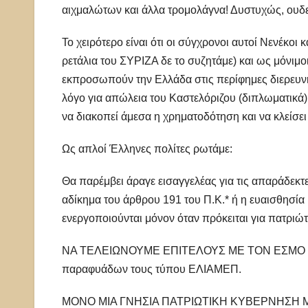
αιχμαλώτων και άλλα τρομολάγνα! Δυστυχώς, ουδε
Το χειρότερο είναι ότι οι σύγχρονοι αυτοί Νενέκοι
ρετάλια του ΣΥΡΙΖΑ δε το συζητάμε) και ως μόνι
εκπροσωπούν την Ελλάδα στις περίφημες διερευνητ
λόγο για απώλεια του Καστελόριζου (διπλωματικά). 
να διακοπεί άμεσα η χρηματοδότηση και να κλείσε
Ως απλοί Έλληνες πολίτες ρωτάμε:
Θα παρέμβει άραγε εισαγγελέας για τις απαράδεκ
αδίκημα του άρθρου 191 του Π.Κ.* ή η ευαισθησία κ
ενεργοποιούνται μόνον όταν πρόκειται για πατριώτ
ΝΑ ΤΕΛΕΙΩΝΟΥΜΕ ΕΠΙΤΕΛΟΥΣ ΜΕ ΤΟΝ ΕΣΜΟ Τ
παραφυάδων τους τύπου ΕΛΙΑΜΕΠ.
ΜΟΝΟ ΜΙΑ ΓΝΗΣΙΑ ΠΑΤΡΙΩΤΙΚΗ ΚΥΒΕΡΝΗΣΗ 