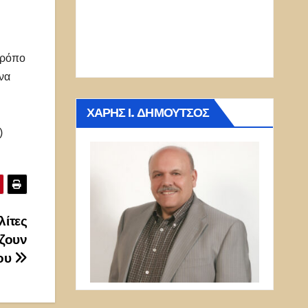
τρόπο
 να
ΧΆΡΗΣ Ι. ΔΗΜΟΎΤΣΟΣ
)
λίτες
άζουν
ίου