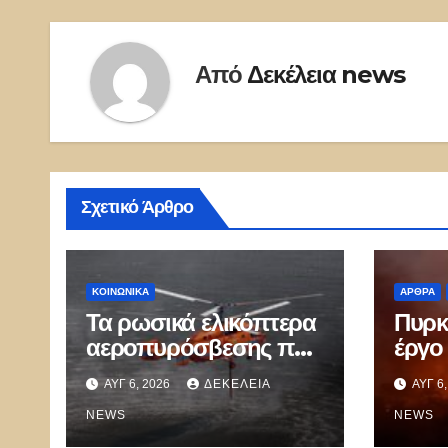
Από
Δεκέλεια news
Σχετικό Άρθρο
ΚΟΙΝΩΝΙΚΑ
ΑΡΘΡΑ
Τα ρωσικά ελικόπτερα
Πυρκ
αεροπυρόσβεσης που
έργο 
μπορούν να ρίχνουν 5
ΑΥΓ 6, 2026
ΔΕΚΈΛΕΙΑ
ΑΥΓ 6
τόνους νερού με 8
μποφόρ
NEWS
NEWS