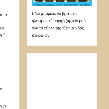
Εδώ μπορείτε να βρείτε σε
α τα
ηλεκτρονική μορφή (αρχείο pdf)
όλα τα φύλλα της “Εφημερίδας
νει
αιρός
Δεκέλεια”.
ν
ΥΣ!